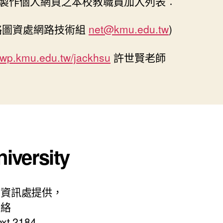
製作個人網頁之本校教職員加入列表︰
絡圖資處網路技術組
net@kmu.edu.tw
)
//wp.kmu.edu.tw/jackhsu
許世賢老師
iversity
書資訊處提供，
聯絡
ext 2184