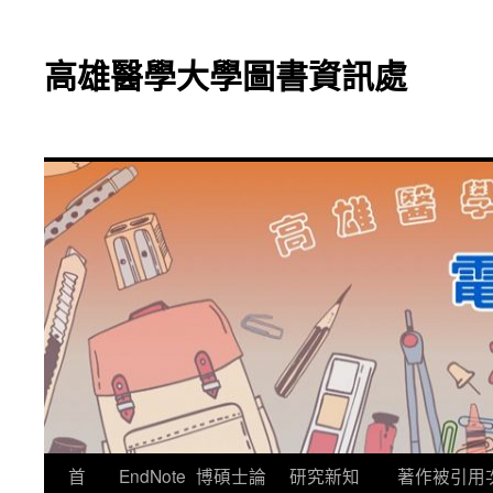
跳
至
高雄醫學大學圖書資訊處
主
要
內
容
首
EndNote
博碩士論
研究新知
著作被引用