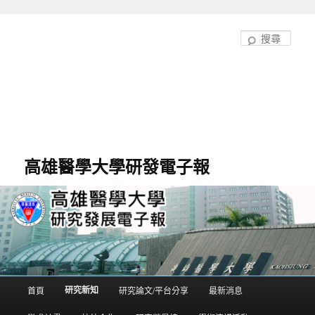
跳
至
搜
主
尋
要
內
容
高雄醫學大學研發電子報
研究新知
首頁
研究論文/平台分享
最新消息
主