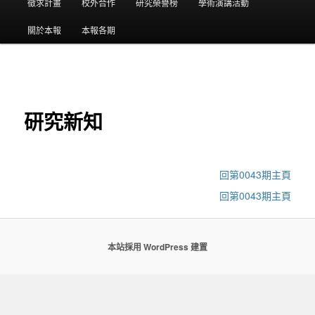
要
徵求計畫
校外合作
研究榮譽榜
學術演講活動
選
關於本報
本報各期
單
研究新知
回第0043期主頁
回第0043期主頁
本站採用 WordPress 建置