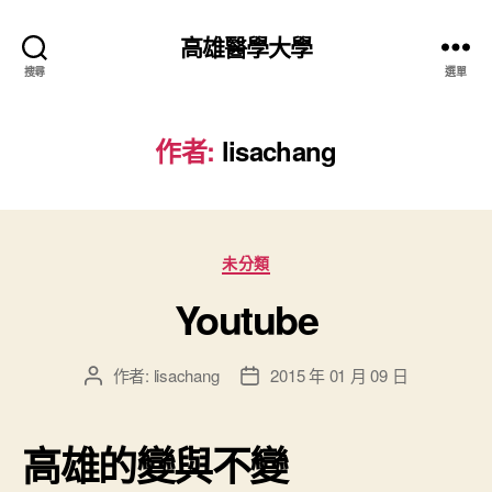
高雄醫學大學
搜尋
選單
作者:
lisachang
分
未分類
類
Youtube
作者:
lisachang
2015 年 01 月 09 日
文
文
章
章
作
發
高雄的變與不變
者
佈
日