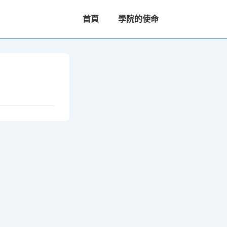
主
首頁
學院的使命
要
導
航