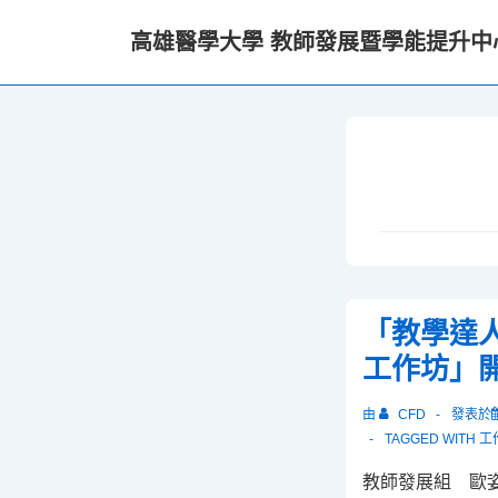
↓
高雄醫學大學 教師發展暨學能提升中
Skip
to
Main
Content
「教學達
工作坊」開
由
CFD
發表於
TAGGED WITH
工
教師發展組 歐