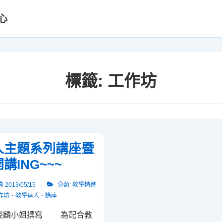
心
標籤:
工作坊
人主題系列講座暨
講ING~~~
2013/05/15
分類:
教學精進
作坊
、
教學達人
、
講座
姿麟小姐撰寫 為配合教