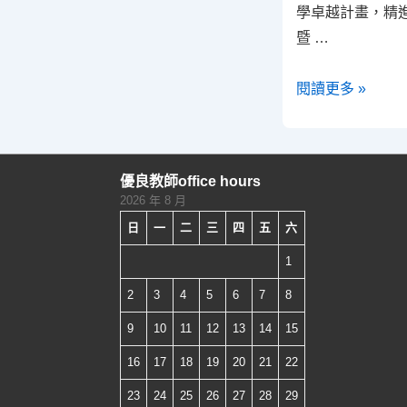
學卓越計畫，精
暨 …
「教
閱讀更多 »
學
達
人
優良教師office hours
主
2026 年 8 月
題
日
一
二
三
四
五
六
系
1
列
講
2
3
4
5
6
7
8
座
9
10
11
12
13
14
15
暨
16
17
18
19
20
21
22
工
作
23
24
25
26
27
28
29