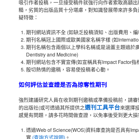
吸引作者投稿，一旦接受稿件就強行向作者索取高額出
糙，劣質的出版品質十分堪慮，對知識發展帶來許多負
疑特徵：
期刊網站資訊不全 (如缺乏投稿須知、出版費用、編
期刊名稱冠上國際或歐美國家名稱字樣 (如International Jo
期刊名稱包含兩個以上學科名稱或是涵蓋主題過於廣泛 (如Eur
Dentistry and Medicine)
期刊網站包含不實宣傳(如宣稱具有Impact Facto
殷切熱情的邀稿，容易使投稿者心動。
如何評估並查證是否為掠奪性期刊
強烈建議研究人員在收到期刊邀稿或準備投稿前，請審
選刊工具平台
的出版社(或可透過其所提供之
來選擇
感覺有問題，請多花時間做查證，以免事後受到更大損
透過Web of Science(WOS)資料庫查詢是否具有Impact
實
(查詢方式說明)
。