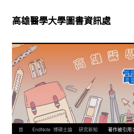
跳
至
高雄醫學大學圖書資訊處
主
要
內
容
首
EndNote
博碩士論
研究新知
著作被引用