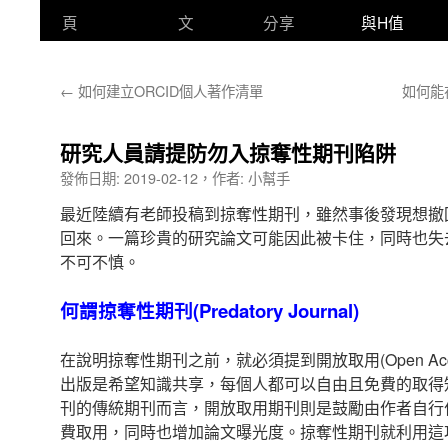
頁
文
分享
與H值
←
如何建立ORCID個人著作清單
如何能在
研究人員請提防勿入掠奪性期刊陷阱
發佈日期:
2019-02-12
，
作者:
小幫手
最近陸續有老師投稿到掠奪性期刊，雖然事後發現想撤
回來。一篇珍貴的研究論文可能因此被卡住，同時也失
不可不慎。
何謂掠奪性期刊(Predatory Journal)
在說明掠奪性期刊之前，就必須提到開放取用(Open Ac
出版是希望知識共享，每個人都可以自由且免費的取得
刊的傳統期刊而言，開放取用期刊則是鼓勵由作者自行
費取用，同時也增加論文曝光度。掠奪性期刊就利用這