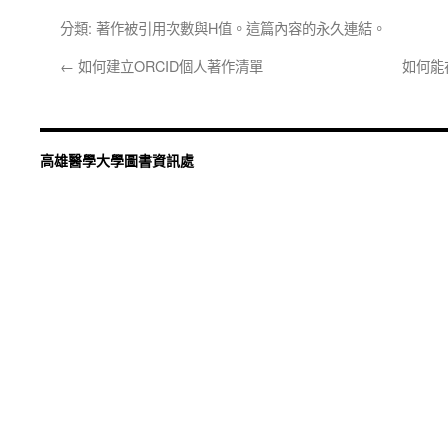
分類:
著作被引用次數與H值
。這篇內容的
永久連結
。
←
如何建立ORCID個人著作清單
如何能在
高雄醫學大學圖書資訊處