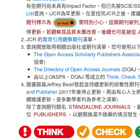
有些期刊尚未具有Impact Factor，但已先被SCIE
List
查詢。(JCR為年更新。在查找完JCR之後，建
期刊標示為
需特別小心，這類期刊被列入
停更新。若觀察其品質未獲改善，後續也可能被從 J
JCR 的
異常引用觀察期刊
清單。
查詢開放取用相關出版社或期刊清單，您可使用以
The Open Access Scholarly Publishers Associa
協會)
The Directory of Open Access Journals
(DOA
由以上OASPA、DOAJ 等成立的
Think. Check. 
圖書館員Jeffrey Beall發起並持續更新的掠奪性
and Publisher
(2017年後停止更新，再由有心人
續維護更新，是多數學者列為參考之清單)
除了查詢期刊題名
STANDALONE JOURNALS
，
位
PUBLISHERS
，以避開換湯不換藥的情況發生