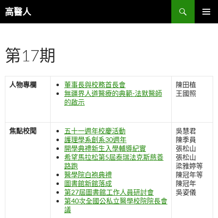
跳
搜
高醫人
至
尋
主
主要選單
要
第17期
內
容
人物專欄
董事長與校務首長會
陳田植
無疆界人道醫療的典範-法默醫師
王國照
的啟示
焦點校聞
五十一週年校慶活動
吳慧君
護理學系創系30週年
陳季員
開學典禮新生入學輔導紀實
張松山
希望馬拉松第5屆泰瑞法克斯慈善
張松山
路跑
梁雅婷等
醫學院白袍典禮
陳冠年等
圖書館新館落成
陳冠年
第27屆圖書館工作人員研討會
吳姿儀
第40次全國公私立醫學校院院長會
議