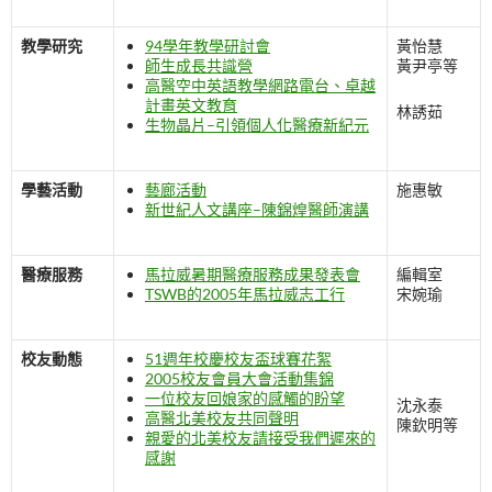
教學研究
94學年教學研討會
黃怡慧
師生成長共識營
黃尹亭等
高醫空中英語教學網路電台、卓越
計畫英文教育
林誘茹
生物晶片–引領個人化醫療新紀元
學藝活動
藝廊活動
施惠敏
新世紀人文講座–陳錦煌醫師演講
醫療服務
馬拉威暑期醫療服務成果發表會
編輯室
TSWB的2005年馬拉威志工行
宋婉瑜
校友動態
51週年校慶校友盃球賽花絮
2005校友會員大會活動集錦
一位校友回娘家的感觸的盼望
沈永泰
高醫北美校友共同聲明
陳欽明等
親愛的北美校友請接受我們遲來的
感謝