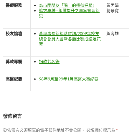
醫療服務
為市民朋友「喝」的權益把關!
黃孟娟
追求卓越─組織提升之專案管理新
劉景寬
思
校友論壇
黃理事長新年恭賀詞/2009年校友
黃壽雄
總會會員大會暨各類比賽成績及花
絮
募款專欄
捐款芳名錄
高醫紀要
98年9月至99年1月高醫大事紀要
發佈留言
發佈留言必須填寫的電子郵件地址不會公開。
必填欄位標示為
*