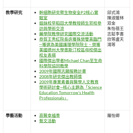
教學研究
幹細胞研究暨生物安全P2核心實
邱式鴻
驗室
陳淑媛林
姐妹校早稻田大學教授師生蒞校參
双金
訪與學術交流
朱怡蓓王
藥學院教學研究國際交流活動
志鉦李書
恭賀王秀紅院長迭獲殊榮雙喜臨門
欣等盧天
─獲選為美國護理學院院士、榮獲
鴻等
美國德州大學奧斯汀校區母校傑出
校友表揚
國際傑出學者Michael Chan至生命
科學院協同教學
2009年國際志願服務計畫
2008年研究傑出教師獎
2009年專業素養與醫學人文教育
學術研討會─核心主題為「Science
Education Tomorrow’s Health
Professionals」
學藝活動
高醫幸福季
羅怡卿
藝文活動