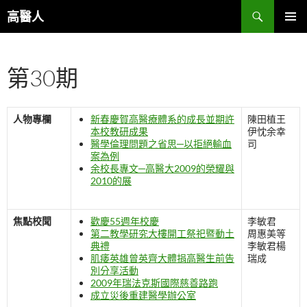
跳
搜
高醫人
至
尋
主
主要選單
要
第30期
內
容
人物專欄
新春慶賀高醫療體系的成長並期許
陳田植王
本校教研成果
伊忱余幸
醫學倫理問題之省思─以拒絕輸血
司
案為例
余校長專文─高醫大2009的榮耀與
2010的展
焦點校聞
歡慶55週年校慶
李敏君
第二教學研究大樓開工祭祀暨動土
周惠美等
典禮
李敏君楊
肌痿英雄曾英齊大體捐高醫生前告
瑞成
別分享活動
2009年瑞法克斯國際慈善路跑
成立災後重建醫學辦公室