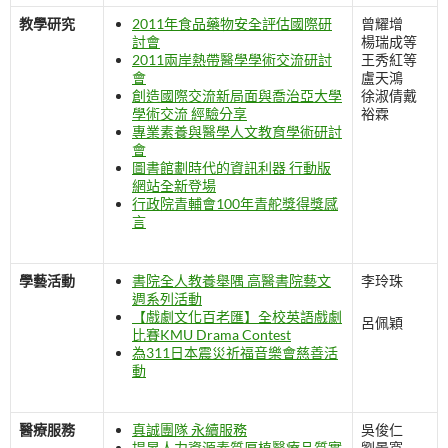
教學研究
2011年食品藥物安全評估國際研
曾耀增
討會
楊瑞成等
2011兩岸熱帶醫學學術交流研討
王秀紅等
會
盧天鴻
創造國際交流新局面與喬治亞大學
徐淑倩戴
學術交流 經驗分享
裕霖
專業素養與醫學人文教育學術研討
會
圖書館劃時代的資訊利器 行動版
網站全新登場
行政院青輔會100年青舵獎得獎感
言
學藝活動
書院全人教養舉隅 高醫書院藝文
李玲珠
週系列活動
【戲劇文化百老匯】全校英語戲劇
呂佩穎
比賽KMU Drama Contest
為311日本震災祈福音樂會慈善活
動
醫療服務
真誠團隊 永續服務
吳俊仁
提昇人力資源素質厚植醫療品質實
劉景寬