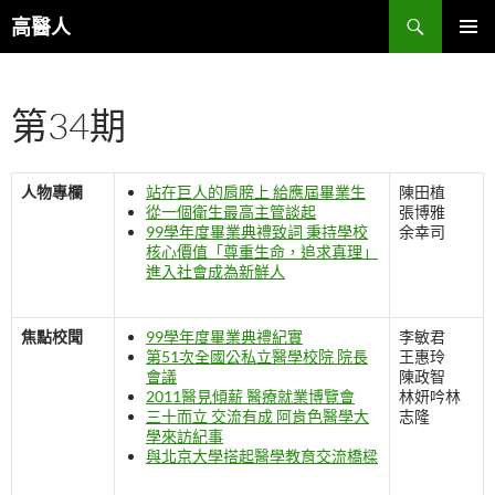
跳
搜
高醫人
至
尋
主
主要選單
要
第34期
內
容
人物專欄
站在巨人的肩膀上 給應屆畢業生
陳田植
從一個衛生最高主管談起
張博雅
99學年度畢業典禮致詞 秉持學校
余幸司
核心價值「尊重生命，追求真理」
進入社會成為新鮮人
焦點校聞
99學年度畢業典禮紀實
李敏君
第51次全國公私立醫學校院 院長
王惠玲
會議
陳政智
2011醫見傾薪 醫療就業博覽會
林妍吟林
三十而立 交流有成 阿肯色醫學大
志隆
學來訪紀事
與北京大學搭起醫學教育交流橋樑