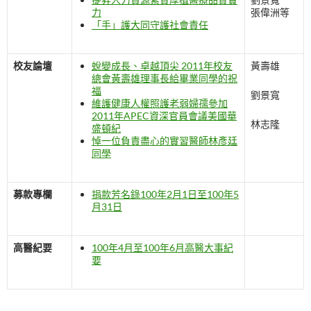
力
張偉洲等
「手」護大同守護社會責任
校友論壇
蛻變成長、卓越頂尖 2011年校友
黃壽雄
總會黃壽雄理事長給畢業同學的祝
福
劉景寬
維護健康人權照護老弱婦孺參加
2011年APEC資深官員會議美國華
林志隆
盛頓紀
悼一位負責盡心的實習醫師林彥廷
同學
募款專欄
捐款芳名錄100年2月1日至100年5
月31日
高醫紀要
100年4月至100年6月高醫大事紀
要