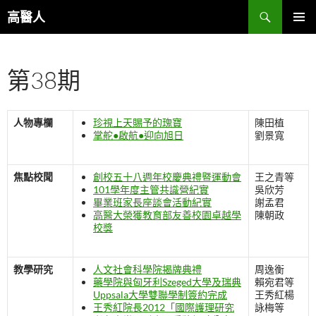
跳
搜
高醫人
至
尋
主
主要選單
要
第38期
內
容
人物專欄
珍視上天賜予的瑰寶
陳田植
掌舵●啟航●迎向旭日
劉景寬
焦點校聞
創校五十八週年校慶典禮暨運動會
王之青等
101學年度主管共識營紀實
吳欣芳
畢業班家長座談會活動紀實
謝孟君
高醫大榮獲教育部友善校園卓越學
陳朝政
校獎
教學研究
人文社會科學院揭牌典禮
周逸衡
藥學院與匈牙利Szeged大學及瑞典
賴宛君等
Uppsala大學雙聯學制簽約完成
王秀紅楊
王秀紅院長2012「國際護理研究
詠梅等