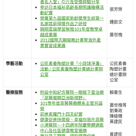
者名人堂」引介及受獎經驗分享
參訪日本福祉高齡長期照護機構活
張芳榮
動紀實
榮獲第九屆國家新創獎學生組第一
鍾飲文
名謝其庭得獎作品之研發
翱翔雲端學習無限101年度教學卓
越成果展
蕭世槐
2012國際志願服務計畫暨海外產
業實習成果展
學藝活動
公民素養陶塑計畫「小琉球淨灘」
公民素養
活動 / 公民素養陶塑計畫總計畫辦
陶塑計畫
公室
總計畫辦
公室
醫療服務
附設中和紀念醫院－眼瞼下垂治療
賴春生
「高醫揭開亞洲新視野」
101學年度高醫醫療體系主管共識
蕭世槐等
營
劉秉政
前進索羅門十四天紀實
陳綾穗
健康促進快樂瘦、幸福你我在高醫
黃建民
小港醫院－十四週年院慶暨體適能
中心及社區健康教室揭牌
黃建民
推行員工關懷－領航健康促進