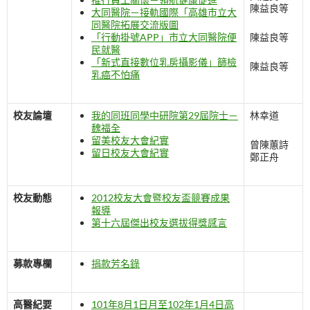
陳益良等
大同醫院－接軌國際「高雄市立大
同醫院拓展交流版圖
「行動掛號APP」市立大同醫院便
陳益良等
民就醫
「新式直接數位乳房攝影儀」篩檢
陳益良等
乳癌不怕痛
校友論壇
我的同班同學中研院第29屆院士－
林幸道
魏福全
留美校友大會紀實
曾陳蕙詩
留日校友大會紀實
鄭正舟
校友動態
2012校友大會暨校友盃競賽成果
報導
第十六屆傑出校友選拔得獎感言
募款專欄
捐款芳名錄
高醫紀要
101年8月1日月至102年1月4日高