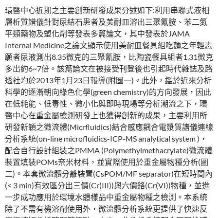
環醫中心近期之主要創新研發成果分述如下:利用串聯式液相
層析質譜儀針對尿結石患者及美耐皿溶出三聚氰胺、苯二氮
平類藥物及塑化劑等發表多篇論文，其中發表於JAMA
Internal Medicine之論文顯示使用美耐皿餐具組吃麵之年輕志
願者尿液測出8.35微克的三聚氰胺，比陶瓷餐具組者1.31微克
多出約6~7倍。該篇論文在被接受刊登後也引起時代雜誌及路
透社均於2013年1月23日報導(附圖一)。此外，鑑於近來分析
科學的逐漸朝向綠色化學(green chemistry)的方向發展，因此
在低耗能、低毒性、微小化與即時現場等分析潮流之下，環
醫中心在重金屬檢測研發上也獲得創新的成果，主要利用所
研發新穎之微流體(Micrfluidics)結合感應耦合電漿質譜儀連線
分析系統(on-line microfluidics-ICP-MS analytical system )，
配合自行設計組裝之PMMA (Polymethylmethacrylate)微流體
裝置填裝POMs奈米材料，並實際使用於重金屬物種分析(圖
二)。本套微流體分離裝置(CsPOM/MF separator)在短時間內
(< 3 min)有效區分出三價(Cr(III))與六價鉻(Cr(VI))物種，並進
一步成功應用於環境水體樣品中重金屬物種之檢測。本系統
除了不需有機溶劑使用外，微流體分析系統更提供了快速反