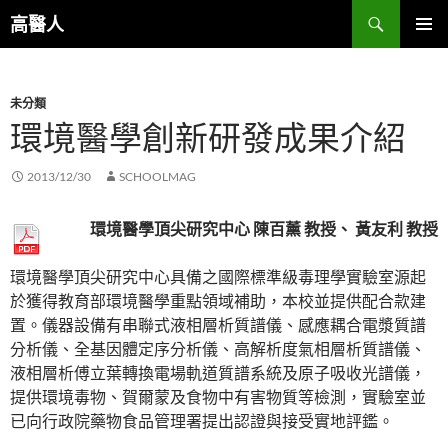
跳
搜
高醫人
至
尋
主
主要選單
要
未分類
內
環境醫學創新研發成果介紹
容
2013/12/30
SCHOOLMAG
環境醫學頂尖研究中心 陳百薰 教授、 黃友利 教授
環境醫學頂尖研究中心具備之國際標準級毒理學實驗室源起
於獲得教育部環境醫學重點領域補助，本校並提供配合款建
置。儀器設備有串聯式液相層析質譜儀、感應耦合電漿質譜
分析儀、全基因體定序分析儀、高解析度氣相層析質譜儀、
液相層析傅立葉轉換電場軌道質譜系統及原子吸收光譜儀，
提供環境毒物、賀爾蒙及食物中有害物質等檢測，實驗室並
已向行政院藥物食品管理署提出認證與接受實地評鑑。