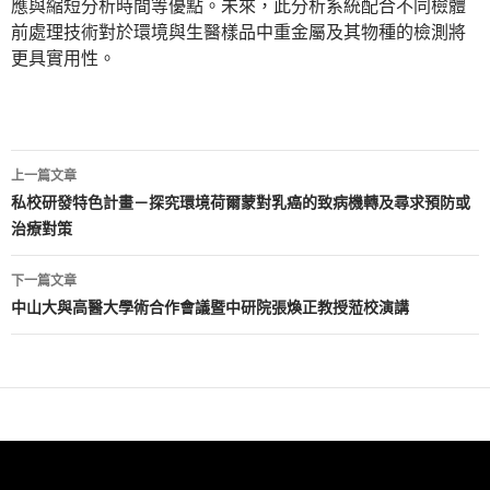
應與縮短分析時間等優點。未來，此分析系統配合不同檢體
前處理技術對於環境與生醫樣品中重金屬及其物種的檢測將
更具實用性。
文
上一篇文章
章
私校研發特色計畫－探究環境荷爾蒙對乳癌的致病機轉及尋求預防或
治療對策
導
覽
下一篇文章
中山大與高醫大學術合作會議暨中研院張煥正教授蒞校演講