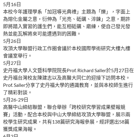
5月16日
本校今年護理學系「加冠導光典禮」主題為「爍」，字面上
為熔化金屬之意，衍伸為「光亮、砥礪、淬鍊」之意，期許
即將踏入實習的護生們，能互相砥礪、磨練，使自己發光發
熱並能瓦解將來可能遭遇到的困難。
5月26日
攻頂大學聯盟行政工作圈會議於本校國際學術研究大樓九樓
會議室舉行。
5月27日
史丹福大學人文暨科學院院長Prof. Richard Saller於5月27日在
史丹福台灣校友陳建志以及高醫大同仁的迎接下訪問本校。
Prof. Saller分享了史丹福大學的通識教育，並與本校師生進行
了精彩對談。
5月26-29日
高醫中山締結聯盟，聯合舉辦「跨校研究學習成果壁報競
賽」活動，配合本校與中山大學締結攻頂大學聯盟，展示兩
校學生研究成果，共有138篇研究海報參展，經評選出58篇
獲獎成果海報。
6月2日