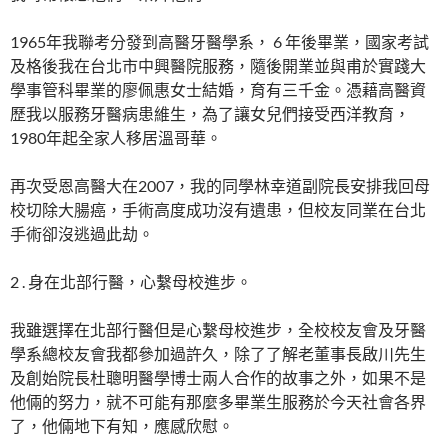
1965年我聯考分發到高醫牙醫學系， 6 年後畢業，國家考試
及格後我在台北市中興醫院服務，隨後開業並與甫於實踐大
學事管科畢業的廖佩惠女士結婚，育有三千金。憑藉高醫資
歷我以服務牙醫病患維生，為了讓女兒們接受西洋教育，
1980年起全家人移居溫哥華。
再次受恩高醫大在2007，我的同學林幸道副院長安排我回母
校切除大腸癌，手術高度成功沒有遺患，但校友同業在台北
手術卻沒逃過此劫。
2 . 身在北部行醫，心繫母校進步。
我雖選擇在北部行醫但是心繫母校進步，全校校友會及牙醫
學系總校友會我都參加過許久，除了了解老董事長啟川先生
及創始院長杜聰明醫學博士兩人合作的故事之外，如果不是
他倆的努力，就不可能有那麼多畢業生服務於今天社會各界
了，他倆地下有知，應感欣慰。