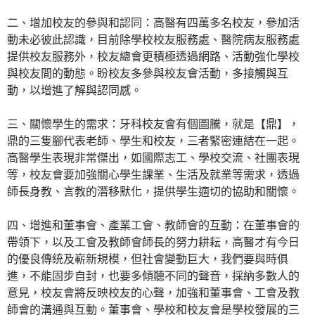
二、增加校友的參與和認同：高醫有四萬多名校友，參加活
動未必彼此認識，目前除學校校友服務處、醫院病友服務處
提供校友服務外，校友總會更積極透過網路、活動強化學校
與校友間的動態。盼校友多參與校友會活動，多接觸與互
動，以增進了解與認同感。
三、關懷學生的需求：牙科校友會有個圖騰，就是【鼎】，
鼎的三隻腳代表老師、學生和校友，三者緊密連結在一起。
高醫學生表現非常傑出，如國際志工、學校交流、社團表現
等，校友會要加強關心學生課業、生活及就業等需求，透過
師長身教、言教的潛移默化，提供學生適切的協助和關懷。
四、增進和董事會、產業工會、教師會的互動：在董事會的
帶領下，以及工會及教師會師長的努力耕耘，高醫才有今日
的優良傳統及嶄新規模，但社會變動巨大，我們要與時俱
進，不能固步自封，也要多傾聽不同的聲音，採納多數人的
意見，校友會將反映校友的心聲，加強和董事會、工會及教
師會的溝通與互動。董事會、學校和校友會是學校發展的三