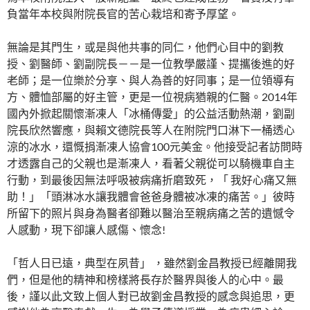
負當年本校與附院長官的苦心栽培和寄予厚望。
無論是其門生，或是與他共事的同仁，他們心目中的劉教
授、劉醫師、劉副院長－－是一位教學嚴謹、提攜後進的好
老師；是一位樂於分享、與人為善的好同事；是一位領導有
方、體恤部屬的好主管，更是一位視病猶親的仁醫。2014年
國內外掀起關懷漸凍人「冰桶傳愛」的公益活動熱潮，劉副
院長欣然響應，與賴文德院長等人在附院門口淋下一桶透心
涼的冰水，還慨捐漸凍人協會100元美金。他接受記者訪問時
才透露自己的父親也是漸凍人，看著父親從可以騎機車自主
行動，到最後因無法呼吸被病痛折磨致死，「 我好心痛又無
助！」「頭淋冰水讓我體會爸爸身體被冰凍的痛苦。」彼時
所留下的照片與身為醫者卻難以醫治至親病痛之苦的遺憾令
人感動，現下卻讓人感傷、懷念!
「哲人日已遠，典型在夙昔」 ，雖然劉金昌教授已經離開我
們，但是他的精神和榜樣將長存於醫界與後人的心中。最
後，謹以此文致上個人對已故劉金昌教授的感念與追思，更