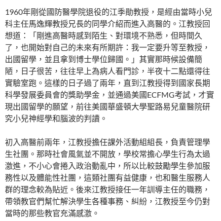
1960年剛從國防醫學院退役的江季勛教授，是經由當時小兒
科主任馬逸輝教授兄長的同學介紹而進入高醫的。江教授回
想道：「剛進高醫時感到陌生、對環境不熟悉，但時間久
了，也開始對自己的未來有所期許：我一定要升等至教授，
出國留學，並且拿到博士學位歸國。」其實那時候設備簡
陋，日子很苦，往往早上為病人看門診，半夜十二點還得往
實驗室跑。這樣的日子過了兩年，直到江教授得到國家長期
科學發展委員會的獎助學金，並通過美國ECFMG考試，才實
現出國留學的願望，前往美國華盛頓大學聖路易兒童醫院研
究小兒神經學和腦波的判讀。
初入高醫前兩年，江教授擔任課外活動組組長，負責管理學
生社團。那時社會風氣並不開放，學校常擔心學生行為太過
激進，不小心會捲入政治動亂中，所以比較鼓勵學生參加服
務性以及體能性社團，這類社團有益健康，也和醫生服務人
群的理念較為貼近。後來江教授接任一年訓導主任的職務，
帶領教官們幫忙解決學生各種事務、糾紛，江教授至今仍對
當時的那些教官充滿感激。