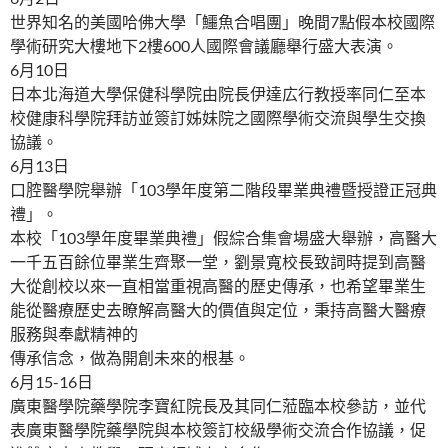
世界知名的美國哈佛大學「鱷魚合唱團」晚間7點假本校國際
學術研究大樓地下2樓600人國際會議廳舉行盛大表演。
6月10日
日本北海道大學保健科學院由院長伊達広行教授率同仁至本
校健康科學院拜訪並簽訂姊妹院之國際學術交流與學生交換
協議。
6月13日
口腔醫學院舉辦「103學年度第二階段畢業典禮暨授證正冠典
禮」。
本校「103學年度畢業典禮」假綜合集會場盛大舉辦，高醫大
一千五百餘位畢業生齊聚一堂，劉景寬校長致詞時提到高醫
大從創校以來一直相當重視高醫的歷史傳承，也希望畢業生
能從醫療歷史去瞭解高醫大的價值與定位，秉持高醫大醫療
服務與奉獻精神的
傳承信念，做為開創未來的根基。
6月15-16日
廣東醫學院藥學院李寶紅院長及其同仁蒞臨本校參訪，並代
表廣東醫學院藥學院與本校簽訂校級學術交流合作協議，促