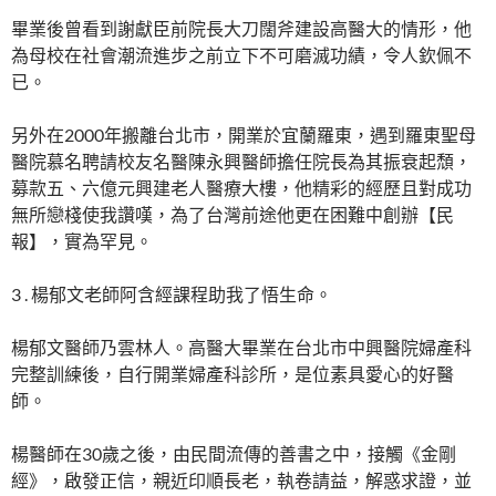
畢業後曾看到謝獻臣前院長大刀闊斧建設高醫大的情形，他
為母校在社會潮流進步之前立下不可磨滅功績，令人欽佩不
已。
另外在2000年搬離台北市，開業於宜蘭羅東，遇到羅東聖母
醫院慕名聘請校友名醫陳永興醫師擔任院長為其振衰起頹，
募款五、六億元興建老人醫療大樓，他精彩的經歷且對成功
無所戀棧使我讚嘆，為了台灣前途他更在困難中創辦【民
報】，實為罕見。
3 . 楊郁文老師阿含經課程助我了悟生命。
楊郁文醫師乃雲林人。高醫大畢業在台北市中興醫院婦產科
完整訓練後，自行開業婦產科診所，是位素具愛心的好醫
師。
楊醫師在30歲之後，由民間流傳的善書之中，接觸《金剛
經》，啟發正信，親近印順長老，執卷請益，解惑求證，並