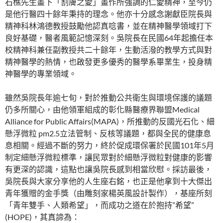
石樵先生畫下「割膚之愛」畫作所強調的仁愛精神，至今仍
是他行醫四十餘年秉持的理念。他亦十分感念謝獻臣院長與
精神科林鴻德教授鼓勵他認真唸書，並在精神醫學領域打下
良好基礎，醫者風範記憶深刻。吳院長在民國64年起擔任本
校精神科兼任副教授共二十餘年，生動活潑的教學方式與對
精神醫學的熱情，也啟發更多優秀的醫學系畢業生，投身精
神醫學的專業領域。
雖然吳院長年逾七旬，對於推動公共衛生與環境保護的議題
仍多所關心，由他領軍組成的彰化縣醫療界聯盟Medical
Alliance for Public Affairs(MAPA)，所推動的反國光石化、細
懸浮微粒 pm2.5立法管制、反核等議題，都與全民的健康息
息相關。經過不斷的努力，終於促成環保署於民國101年5月
制定細懸浮微粒標準，讓民眾對於細懸浮微粒對健康的影響
有更深的認識，這點也讓吳院長感到相當欣慰。採訪最後，
吳院長與大家分享他的人生座右銘，也正是他拿到十大傑出
青年獲贈的金手獎（由雕刻家楊英風設計製作），基座所刻
「青年雙手、人類希望」，而成功之道在於抱持”希望”
(HOPE)，其真諦為：