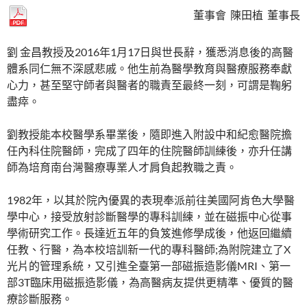
董事會 陳田植 董事長
劉 金昌教授及2016年1月17日與世長辭，獲悉消息後的高醫
體系同仁無不深感悲戚。他生前為醫學教育與醫療服務奉獻
心力，甚至堅守師者與醫者的職責至最終一刻，可謂是鞠躬
盡瘁。
劉教授能本校醫學系畢業後，隨即進入附設中和紀愈醫院擔
任內科住院醫師，完成了四年的住院醫師訓練後，亦升任講
師為培育南台灣醫療專業人才肩負起教職之責。
1982年，以其於院內優異的表現奉派前往美國阿肯色大學醫
學中心，接受放射診斷醫學的專科訓練，並在磁振中心從事
學術研究工作。長達近五年的負笈進修學成後，他返回繼續
任教、行醫，為本校培訓新一代的專科醫師;為附院建立了X
光片的管理系統，又引進全臺第一部磁振造影儀MRI、第一
部3T臨床用磁振造影儀，為高醫病友提供更精準、優質的醫
療診斷服務。