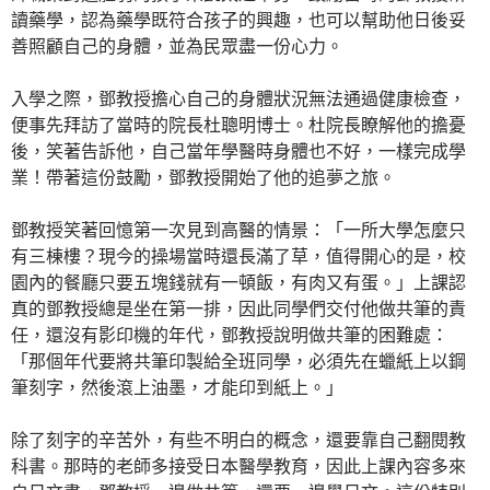
讀藥學，認為藥學既符合孩子的興趣，也可以幫助他日後妥
善照顧自己的身體，並為民眾盡一份心力。
入學之際，鄧教授擔心自己的身體狀況無法通過健康檢查，
便事先拜訪了當時的院長杜聰明博士。杜院長瞭解他的擔憂
後，笑著告訴他，自己當年學醫時身體也不好，一樣完成學
業！帶著這份鼓勵，鄧教授開始了他的追夢之旅。
鄧教授笑著回憶第一次見到高醫的情景：「一所大學怎麼只
有三棟樓？現今的操場當時還長滿了草，值得開心的是，校
園內的餐廳只要五塊錢就有一頓飯，有肉又有蛋。」上課認
真的鄧教授總是坐在第一排，因此同學們交付他做共筆的責
任，還沒有影印機的年代，鄧教授說明做共筆的困難處：
「那個年代要將共筆印製給全班同學，必須先在蠟紙上以鋼
筆刻字，然後滾上油墨，才能印到紙上。」
除了刻字的辛苦外，有些不明白的概念，還要靠自己翻閱教
科書。那時的老師多接受日本醫學教育，因此上課內容多來