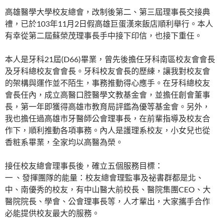
高雄醫學大學校友總會，改制後第二、第三屆理事長交接典
禮，已於103年11月2日假高雄巨蛋漢來飯店順利舉行。本人
有幸從第二屆蘇榮茂理事長手中接下印信，也接下重任。
本人是牙科21屆(D66)畢業，曾先後擔任牙科南區校友會會長
及牙科總校友會會長。牙科校友會長的歷練，讓我對校友會
的架構與運作並不陌生，事務推動得心應手。在牙科總校友
會長任內，成立高醫口腔醫學文教基金會，並擔任創會董事
長，第一年即獲得高雄市教育局評鑑為優等基金會。另外，
我也擔任過高雄市牙醫師公會理事長，在前輩指導及校友合
作下，順利推動各項事務。內人是護理系校友，小女兒也從
香粧系畢業，全家均以高醫為榮。
接任校友總會理事長後，確立五個服務目標：
一 、發揮團隊的能量：校友總會理監事及祕書群都是北、
中、南優秀的校友，有中山醫大前校長、醫院集團CEO、大
醫院院長、學會、公會理事長等，人才輩出，大家攜手合作
必能提供校友最大的服務。