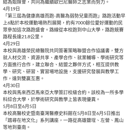
結為姐妹會，共同為繼續歐巴尼醫師之志業而努力。
4月19日
「第三屆為健康高雄而跑-高醫為弱勢兒童而跑」路跑活動早
上6點於本校運動場熱烈展開，約有7000餘位愛好運動的民
眾參加這次路跑盛會。路線從本校跑到中山大學，路跑競賽
路程長達21.8公里。
4月29日
本校與高雄榮民總醫院共同簽署策略聯盟合作協議書，雙方
就人材交流、資源共享、產學合作、就業輔導、學術研究等
方面進行合作，建立聯合、結盟之夥伴方式，相互提供教
學、研究、研習、實習場地設施，支援研究發展與教學工
作，達到雙贏互惠。
4月30日
本校與馬來西亞馬來亞大學簽訂校級合約。該校為一所多學
科綜合大學，於學術研究與教學上皆表現優異。
5月8日至6月5日
本校高醫校史暨南臺灣醫療史料館在5月8日至6月5日推出
「踏尋在地文化」系列講座，一路從高雄鹽埕、左營、鳳山
等地到臺南。