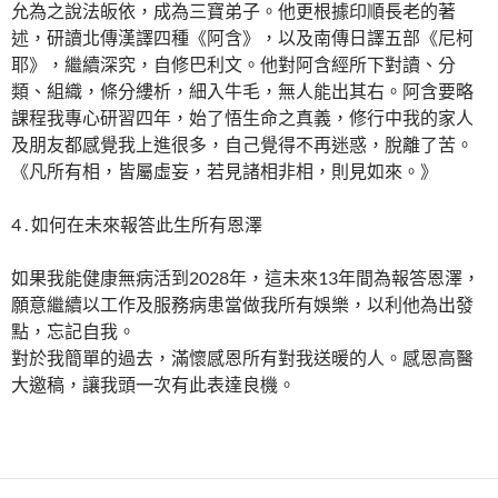
允為之說法皈依，成為三寶弟子。他更根據印順長老的著
述，研讀北傳漢譯四種《阿含》，以及南傳日譯五部《尼柯
耶》，繼續深究，自修巴利文。他對阿含經所下對讀、分
類、組織，條分縷析，細入牛毛，無人能出其右。阿含要略
課程我專心研習四年，始了悟生命之真義，修行中我的家人
及朋友都感覺我上進很多，自己覺得不再迷惑，脫離了苦。
《凡所有相，皆屬虛妄，若見諸相非相，則見如來。》
4 . 如何在未來報答此生所有恩澤
如果我能健康無病活到2028年，這未來13年間為報答恩澤，
願意繼續以工作及服務病患當做我所有娛樂，以利他為出發
點，忘記自我。
對於我簡單的過去，滿懷感恩所有對我送暖的人。感恩高醫
大邀稿，讓我頭一次有此表達良機。