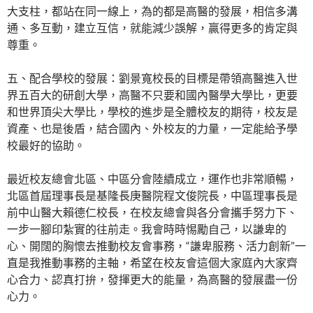
大支柱，都站在同一線上，為的都是高醫的發展，相信多溝
通、多互動，建立互信，就能減少誤解，贏得更多的肯定與
尊重。
五、配合學校的發展：劉景寬校長的目標是帶領高醫進入世
界五百大的研創大學，高醫不只要和國內醫學大學比，更要
和世界頂尖大學比，學校的進步是全體校友的期待，校友是
資產、也是後盾，結合國內、外校友的力量，一定能給予學
校最好的協助。
最近校友總會北區、中區分會陸續成立，運作也非常順暢，
北區首屆理事長是基隆長庚醫院程文俊院長，中區理事長是
前中山醫大賴德仁校長，在校友總會與各分會攜手努力下、
一步一腳印紮實的往前走。我會時時惕勵自己，以謙卑的
心、開闊的胸懷去推動校友會事務，“謙卑服務、活力創新”一
直是我推動事務的主軸，希望在校友會這個大家庭內大家齊
心合力、認真打拚，發揮更大的能量，為高醫的發展盡一份
心力。