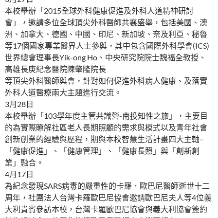
本校舉辦「2015全球外科健康促進及外科人道精神研討
會」，邀請多位全球頂尖外科醫師共襄盛舉，包括美國、澳
洲、加拿大、德國、中國、印尼、新加坡、奈及利亞、秘魯
等17個國家專業醫界人士參與，其中包含國際外科學會(ICS)
世界總會理事長Yik-ong Ho、中央研究院院士魏福全教授、
高雄長庚紀念醫院陳肇隆院長
等頂尖外科醫師與會，針對如何促進外科病人健康、及落實
外科人道醫療兩大主題進行交流。
3月28日
本校舉辦「103學年度主管共識營-南投知性之旅」，主要目
的為實際瞭解社區老人長期照顧的需求與模式以及青年社會
創新創業的經驗與歷程，期與本校智慧生活計畫四大主軸–
「健康促進」、「健康管理」、「健康長照」與「創新創
業」融合。
4月17日
為紀念發現SARS病毒的嚴重性的卡羅．歐巴尼醫師逝世十二
周年，社團法人台灣卡羅歐巴尼協會邀請歐巴尼夫人等4位義
大利貴賓參訪本校，台灣卡羅歐巴尼協會與義大利協會簽約