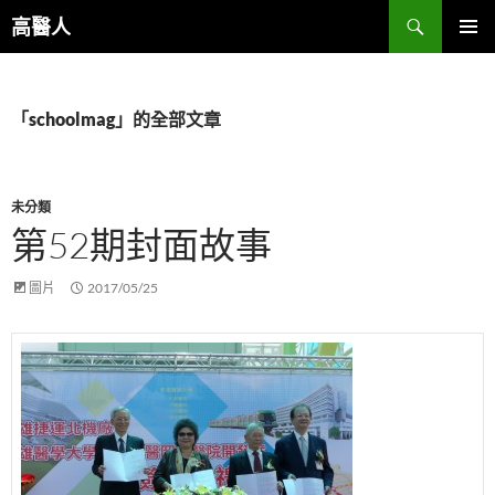
跳
搜
高醫人
至
尋
主
主要選單
要
內
「schoolmag」的全部文章
容
未分類
第52期封面故事
圖片
2017/05/25