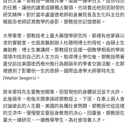
自日文書，鄧教授一邊做共筆，還要一邊學日文。這份特別
的任務，讓他的課業成績獨占鰲頭，也培養出他刻苦耐勞的
研究精神。對於當年盧盛德老師和身兼院長及生化科主任的
楊振忠老師認真教學的身影，鄧教授亦記憶猶新。
大學畢業，鄧教授考上臺大藥理學研究所，那裡有他夢寐以
求的實驗室，也是高醫創辦人杜聰明博士的母校。由碩士生
兼助教、博士生兼講師，鄧教授在這樣一個教學相長的學術
環境中找到自己的人生方向。取得博士學位後，鄧教授帶著
妻兒前往美國密西根州進行為期兩年的學者交換活動，在那
裡遇到了影響他一生的恩師－國際血液學大師華特先生
(Walter Seegers)。
原本華特先生要教他開車，但發現他的身體狀況並不允許，
此後兩年，他每天開車接送鄧教授上、下班，在車上兩人會
討論彼此的人生觀、美國的各種社會問題，鄧教授也從這樣
的交流中，慢慢堅定要投身教育的決心，回臺後，鄧教授在
臺大一邊研究、一邊教導學生，為社會培養人才。