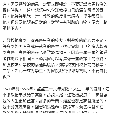
有，需要轉診的病患一定要立即轉診，不要延誤病患救治的
最佳時機。」這些話語中包含江教授自己的深刻體悟與實
行，他笑笑地說，當年教學的態度非常嚴格，學生都很怕
他，但只要他認為是對的、對學生有幫助的事物，便會一路
堅持下去。
江教授觀察到，從高醫畢業的校友，對學校的向心力不足，
許多到外面開業或是就業的醫生，很少會將自己的病人轉診
到高醫，高醫的未來也很難輕易預言，因為一屆一屆的領導
者作風並不相同。不過高醫可以考慮做一些政策上的改變，
加強校友和學校的溝通與感情，如請校友回校演講或教學、
看診，如此一來對學生、對醫院經營也都有幫助，不要自我
孤立。
1960年到1996年，整整三十六年光陰，人生一半的歲月，江
季勛教授奉獻給了高醫。訪談末尾，江教授說道：「高醫讓
我的人生更加豐富，許多的學問、經歷也都是高醫所給的，
我十分感激高醫。回想和馬逸輝、陳添享、黃德揚醫師在一
起的生活，給我很多美好回憶，這段歲月，很值得。」