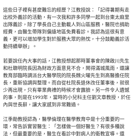
這些日子裡有甚麼難忘的經歷？江教授說：「記得暑期有走
出校外義診的活動，有一次我和許多同學一起到台東太麻里
出隊義診，除了學長自己主動載人到山區服務，醫院也捐助
經費，由醫生帶隊到偏遠地區免費看診。我認為這很有意
義，更可以增加學生對於服務大眾的熱忱，十分鼓勵義診活
動持續舉辦」。
若要說任內大事的話，江教授想起那時董事會的陳啟川先生
和杜聰明院長因為財政方面意見不合，鬧得滿城風雨，還讓
教育部臨時調派台大醫學院的院長魏火曜先生到高醫擔任院
長，重新協調與整理。而自從杜院長退休改任董事後，就很
少再出現，只有畢業典禮的時候才會露臉。另一件令人遺憾
的事，則是在1993年，當時的小兒科主任劉文章教授，於任
內與世長辭，讓大家感到非常難過。
江季勛教授認為，醫學倫理在醫學教育中是十分重要的一
環，常告訴實習醫生：「怎樣做一個好醫生？有很多種說
法，但最重要的是，醫生在看診中對病人的衛教宣導。還