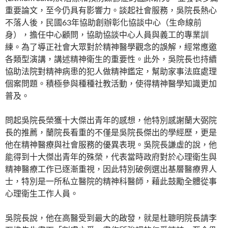
重要論文，至今仍具有影響力。談起社會服務，吳院長熱心
不落人後，民國63年協助創辦彰化協談中心（生命線前
身），擔任中心顧問，協助協談中心人員與義工的專業訓
練。為了導正社會大眾對於精神醫學觀念的誤解，經常應邀
各類型演講，講述精神衛生的重要性。此外，吳院長也持續
協助法院對精神病患的犯人做精神鑑定，幫助家事法庭處理
個案問題。積極參與種種社教活動，使得精神醫學知識更加
普及。
問起吳院長榮獲十大傑出青年的感想，他特別感謝蘭大弼院
長的推薦，蘭院長看重的不僅是吳院長傑出的學經歷，更是
他在精神醫療與社會服務的優異表現。吳院長謙虛的說，他
能得到十大傑出青年的殊榮，代表當時政府對於心理衛生與
精神醫療工作已逐漸重視，因此特別破例選出基層醫療界人
士，特別是一所私立醫院的精神科醫師，藉此鼓勵全體從事
心理衛生工作人員。
吳院長說，他在高醫受到最大的啟發，就是杜聰明院長請李