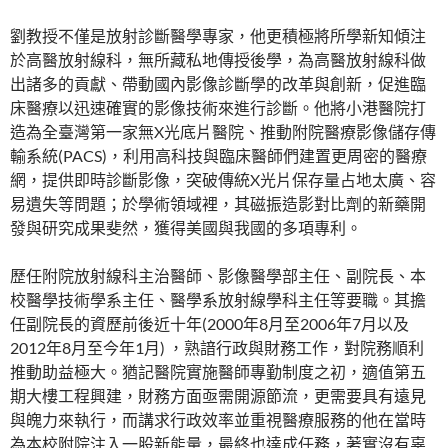
劉教授不僅是放射診斷醫學專家，他更積極將所學新知傾注
於高醫放射線科，無所藏私地傳授後學，為高醫放射線科做
出諸多的貢獻、帶動國內影像診斷學的改革與創新，促進臨
床醫療以迅速確實的影像技術來進行診斷。他將小港醫院打
造為全臺灣第一家無X光底片醫院、推動附院醫療影像儲存傳
輸系統(PACS)，利用高科技與臨床醫師們建置更周密的醫療
網，提供即時診斷影像，突破傳統X光片保存量占地太廣、容
易遺失等問題；於學術領域裡，其磁振造影對比劑的新藥開
發與研究成果斐然，獲得美國與我國的多項專利。
歷任附院放射線科主治醫師、影像醫學部主任、副院長、本
校醫學技術學系主任、醫學系放射線學科主任等要職。其擔
任副院長的資歷前後近十年(2000年8月至2006年7月以及
2012年8月至今年1月) ，熟諳行政與財務工作，對院務順利
推動助益極大。猶記醫院實施醫師專勤制度之初，適值第五
期大樓工程興建，財務方面亟需開源節流，更需要具有遠見
與魄力來執行，而講求行政效率並重視醫療服務的他在當時
為本校附院注入一股新能量，最終也達成任務，著實沒有辜