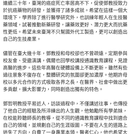
連續三十年，臺灣的癌症死亡率居高不下，促使鄧教授致力
於抗癌藥物的研發，並獲得了諸多成就。希望在這樣一個大
環境下，學界除了進行醫學研究外，也訓練年輕人在生技醫
藥領域，試著推動新藥研發，讓藥效更好、潛力更大而抗藥
性更低。希望未來臺灣不只幫國外代工製造，更可以創造出
自己的生技產業。
儘管在臺大幾十年，鄧教授和母校卻也不曾疏遠，定期參與
校友會、受邀演講，偶爾也回學校講授通識教育課程，見證
高醫的進步。這些年高醫在硬體設備上不斷更新，雖然有些
過往景象不復存在，整體研究的氛圍卻更加濃厚。他期許母
校以多元合作的方式吸取各界之長，在醫界、社會中做出更
多貢獻，擴大影響力，同時創造出獨有的特色。
鄧哲明教授平易近人，訪談過程中，不僅講述往事，也傳授
了他自己的經驗及所淬練出的人生觀，他勉勵所有學弟妹，
在校能聆聽師長的教導，從不同的通識教育課程中找到適合
自己的領域，並規劃自己的生涯版圖，不要在人生的道路上
迷失了方向，白費了一身專業本領。醫者仁心，他也希望大