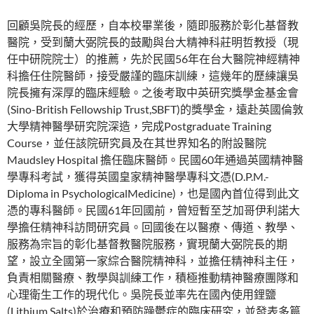
回顧吳院長的經歷，自本校畢業後，隨即服務於彰化基督教
醫院，受到蘭大弼院長的鼓勵與台大精神科莊明哲教授（現
任中研院院士）的推薦，先於民國56年在台大醫院神經精神
科擔任住院醫師，接受嚴謹的臨床訓練，這幾年的歷練讓吳
院長擁有深厚的臨床經驗。之後考取中英研究獎學金基金會
(Sino-British Fellowship Trust,SBFT)的獎學金，遠赴英國倫敦
大學精神醫學研究院深造，完成Postgraduate Training
Course，並任該院研究員及在其世界知名的附設醫院
Maudsley Hospital 擔任臨床醫師。民國60年通過英國精神醫
學專科考試，獲得英國皇家精神醫學專科文憑(D.P.M.-
Diploma in PsychologicalMedicine)，也是國內首位得到此文
憑的專科醫師。民國61年回國前，曾短暫至芝加哥伊利諾大
學擔任精神科訪問研究員。回國後在以醫療、傳道、教學、
服務為宗旨的彰化基督教醫院服務，實現蘭大弼院長的期
望，設立全國第一家綜合醫院精神科，並擔任精神科主任，
負責相關醫療、教學與訓練工作，積極推動精神醫療團隊和
心理衛生工作的現代化。吳院長並率先在國內使用鋰鹽
(Lithium Salts)於治療和預防躁鬱症的臨床研究，並發表多篇