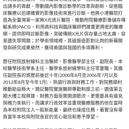
出諸多的貢獻、帶動國內影像診斷學的改革與創新，促進臨
床醫療以迅速確實的影像技術來進行診斷。他將小港醫院打
造為全臺灣第一家無X光底片醫院、推動附院醫療影像儲存傳
輸系統(PACS)，利用高科技與臨床醫師們建置更周密的醫療
網，提供即時診斷影像，突破傳統X光片保存量占地太廣、容
易遺失等問題；於學術領域裡，其磁振造影對比劑的新藥開
發與研究成果斐然，獲得美國與我國的多項專利。
歷任附院放射線科主治醫師、影像醫學部主任、副院長、本
校醫學技術學系主任、醫學系放射線學科主任等要職。其擔
任副院長的資歷前後近十年(2000年8月至2006年7月以及
2012年8月至今年1月) ，熟諳行政與財務工作，對院務順利
推動助益極大。猶記醫院實施醫師專勤制度之初，適值第五
期大樓工程興建，財務方面亟需開源節流，更需要具有遠見
與魄力來執行，而講求行政效率並重視醫療服務的他在當時
為本校附院注入一股新能量，最終也達成任務，著實沒有辜
負當年本校與附院長官的苦心栽培和寄予厚望。