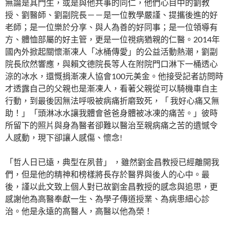
無論是其門生，或是與他共事的同仁，他們心目中的劉教
授、劉醫師、劉副院長－－是一位教學嚴謹、提攜後進的好
老師；是一位樂於分享、與人為善的好同事；是一位領導有
方、體恤部屬的好主管，更是一位視病猶親的仁醫。2014年
國內外掀起關懷漸凍人「冰桶傳愛」的公益活動熱潮，劉副
院長欣然響應，與賴文德院長等人在附院門口淋下一桶透心
涼的冰水，還慨捐漸凍人協會100元美金。他接受記者訪問時
才透露自己的父親也是漸凍人，看著父親從可以騎機車自主
行動，到最後因無法呼吸被病痛折磨致死，「 我好心痛又無
助！」「頭淋冰水讓我體會爸爸身體被冰凍的痛苦。」彼時
所留下的照片與身為醫者卻難以醫治至親病痛之苦的遺憾令
人感動，現下卻讓人感傷、懷念!
「哲人日已遠，典型在夙昔」 ，雖然劉金昌教授已經離開我
們，但是他的精神和榜樣將長存於醫界與後人的心中。最
後，謹以此文致上個人對已故劉金昌教授的感念與追思，更
感謝他為高醫奉獻一生、為學子傳道授業、為病患細心診
治。他是永遠的高醫人，高醫以他為榮！