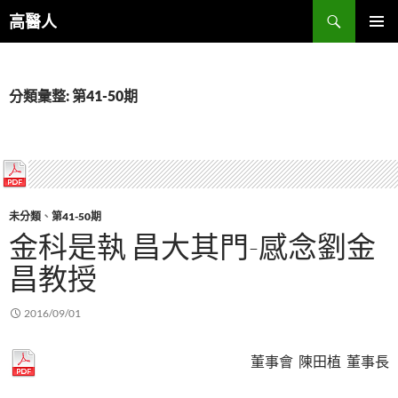
跳
搜
高醫人
至
尋
主
主要選單
要
內
分類彙整: 第41-50期
容
未分類
、
第41-50期
金科是執 昌大其門-感念劉金
昌教授
2016/09/01
董事會 陳田植 董事長