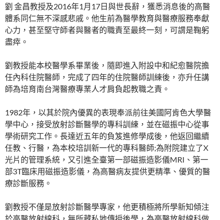
劉 金昌教授及2016年1月17日與世長辭，獲悉消息後的高醫
體系同仁無不深感悲戚。他生前為醫學教育與醫療服務奉獻
心力，甚至堅守師者與醫者的職責至最終一刻，可謂是鞠躬
盡瘁。
劉教授能本校醫學系畢業後，隨即進入附設中和紀愈醫院擔
任內科住院醫師，完成了四年的住院醫師訓練後，亦升任講
師為培育南台灣醫療專業人才肩負起教職之責。
1982年，以其於院內優異的表現奉派前往美國阿肯色大學醫
學中心，接受放射診斷醫學的專科訓練，並在磁振中心從事
學術研究工作。長達近五年的負笈進修學成後，他返回繼續
任教、行醫，為本校培訓新一代的專科醫師;為附院建立了X
光片的管理系統，又引進全臺第一部磁振造影儀MRI、第一
部3T臨床用磁振造影儀，為高醫病友提供更精準、優質的醫
療診斷服務。
劉教授不僅是放射診斷醫學專家，他更積極將所學新知傾注
於高醫放射線科，無所藏私地傳授後學，為高醫放射線科做