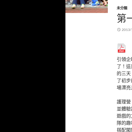
未分類
第
2013/
引領企
了！這
的三天
了初步
場漂亮
護理營
並體驗
遊戲的
隊的趣
搭配闖