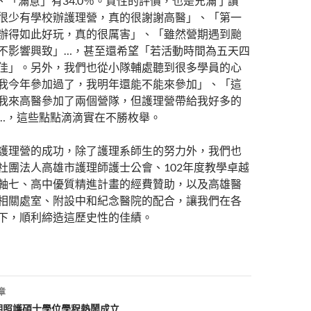
0％、「滿意」有34.0％。質性的評價，也是充滿了讚
很少有學校辦護理營，真的很謝謝高醫」、「第一
辦得如此好玩，真的很厲害」、「雖然營期遇到颱
不影響興致」…，甚至還希望「若活動時間為五天四
佳」。另外，我們也從小隊輔處聽到很多學員的心
我今年參加過了，我明年還能不能來參加」、「這
我來高醫參加了兩個營隊，但護理營帶給我好多的
…，這些點點滴滴實在不勝枚舉。
護理營的成功，除了護理系師生的努力外，我們也
社團法人高雄市護理師護士公會、102年度教學卓越
軸七、高中優質精進計畫的經費贊助，以及高雄醫
相關處室、附設中和紀念醫院的配合，讓我們在各
下，順利締造這歷史性的佳績。
章
期照護碩士學位學程熱鬧成立