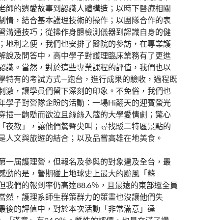
老師的遺愛故事到認識人體構造；以時下醫療相關
劇情，結合基本護理技術的操作；以團隊合作的表
習溝通技巧；從操作身體檢測儀器到認識自身的健
；地利之便，我們也安排了醫院的參訪，在專業護
解說及問答中，高中學子對護理臨床業務有了更進
認識。當然，對於這些專業課程的評值，我們也以
學特有的考試方式—跑台，進行成果的驗收，過程既
刺激，讓學員們留下深刻的印象。不免俗，我們也
年學子對營隊企盼的活動：一場Hi翻天的迎賓螢光
穿插一齣懸而欲泣且絲絲入蔻的大學愛情劇；驚心
「夜教」，讓他們驚聲尖叫；尋找駁二特區景點的
是人文與旅遊的結合；以及品嘗高雄在地美食。
第一屆護理營，但報名及參與的對象遍及全台，最
感動的是，營期碰上地球史上最大的颱風「蘇
但我們的報到率仍高達88.6％，且最遠的東部還全員
當然，護理系師生群策群力的策畫也沒讓他們失
最後的評值中，對於本次活動「非常滿意」達