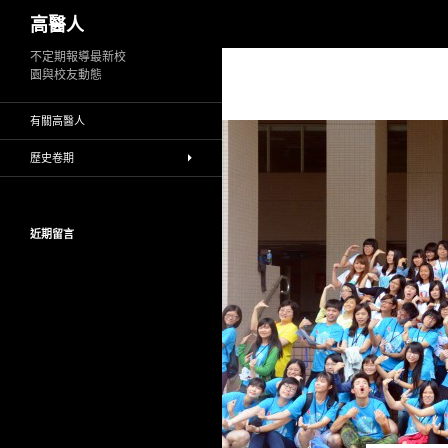
搜
高醫人
尋
跳
不定期報導最新校
園與校友動態
至
主
有關高醫人
要
內
歷史卷期
容
近期留言