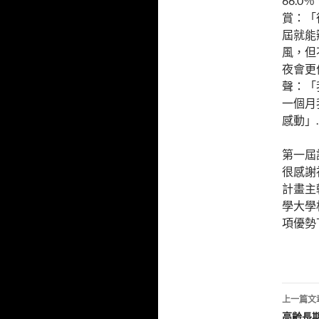
66.
賞：「
屆就能
風，但
夜會更
聲：「
一個月
感動」
第一屆
很感謝
計畫主
學大學
項優勢
文
上一篇文
高齡長