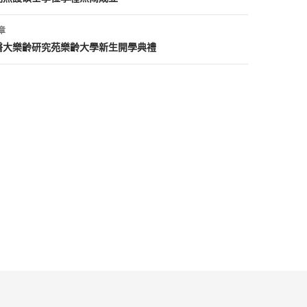
章
醫大樂齡研究苑樂齡大學新生開學典禮