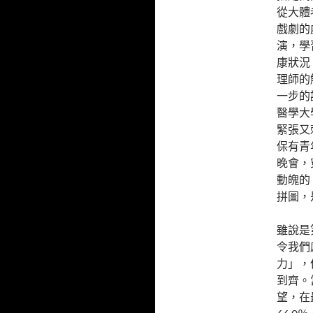
從大體
戲劇的
演，學
康狀況
理師的
一步的
醫學大
緊張又
保有青
晚會，
動魄的
拼圖，
雖說是
令我們
力」，
到齊。
望，在