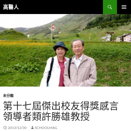
跳
搜
高醫人
至
尋
主
主要選單
要
內
容
未分類
第十七屆傑出校友得獎感言
領導者類許勝雄教授
2013/12/30
SCHOOLMAG