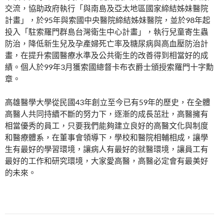
交流，協助政府執行「與南島及亞太地區國家締結姊妹醫院
計畫」，於95年與索國中央醫院締結姊妹醫院，並於98年起
投入「駐索羅門群島台灣衛生中心計畫」，執行兒童寄生蟲
防治，降低新生兒及孕產婦死亡率及糖尿病與高血壓防治計
畫，在提升索國醫療水準及公共衛生的改善得到相當好的成
績。個人於99年3月獲索國總督卡布衣爵士頒授索羅門十字勳
章。
高雄醫學大學從民國43年創立至今已有59年的歷史，在全體
高醫人共同持續不斷的努力下，逐漸的成長茁壯，高醫擁有
相當優秀的員工，只要我們能夠建立良好的高醫文化與制度
和醫療體系，在董事會領導下，學校和醫院相輔相成，讓學
生有最好的學習環境，讓病人有最好的就醫環境，讓員工有
最好的工作和研究環境，大家愛高醫，高醫必定會有最美好
的未來。