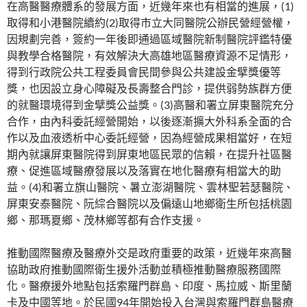
在高醫醫療體系的發展方面，近幾年來也有相當的進展，(1)
取得和小港醫院續約(2)取得市立大同醫院公辦民營經營權，
因規劃完善，簽約一年後即通過區域醫院新制醫院評鑑特優
與教學合格醫院，有效解決大高雄地區醫療資源不足情形，
得到行政院公共工程委員會民間參與公共建設金擘獎優等
獎，也因設立身心障礙及長壽整合門診，提供弱勢族群方便
的就醫環境得到金擘獎公益獎。(3)高醫和署立屏東醫院充分
合作，由內科委託經營開始，以後逐漸擴大外科系全面的合
作以及血液透析中心委託經營，因為經營成果相當好，在短
期內就讓屏東醫院得到屏東地區民眾的信賴，在提升社區醫
療、促進區域醫療發展以及落實在地化醫療有相當大的助
益。(4)和署立旗山醫院、暑立澎湖醫院、雲林聖若瑟醫院、
屏東安泰醫院、阮綜合醫院以及偏遠山地鄉衛生所包括桃園
鄉、那瑪夏鄉、茂林鄉等都有合作支援。
推動國際醫療及醫療外交是政府重要的政策，近幾年來高醫
協助政府推動國際衛生援外活動並積極推動醫療服務國際
化。醫療援外地點包括索羅門群島、印度、馬拉威、斯里蘭
卡及中國等地。於民國94年開始投入台灣與索羅門群島醫療