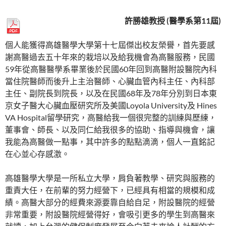
許勝雄教授 (醫學系第11屆)
個人能獲得高雄醫學大學第十七屆傑出校友榮譽，首先要感
謝高醫過去五十年來的栽培以及給我機會為高醫服務，民國
59年從高醫醫學系畢業後於民國60年回到高醫附設醫院內科
當住院醫師而後升上主治醫師、心臟血管內科主任、內科部
主任、副院長到院長，以及在民國68年及78年分別到日本東
京女子醫大心臟血壓研究所及美國Loyola University及 Hines
VA Hospital留學研究，高醫給我一個很完整的訓練與歷練，
董事會、師長、以及同仁給我很多的協助、指導與機會，讓
我能為高醫做一點事，其中許多的點點滴滴，個人一直銘記
在心並心存感激。
高雄醫學大學是一所私立大學，肩負著教學、研究與服務的
重責大任，在前輩的努力經營下，已經具有相當的規模和成
績。高醫大部分的經費來源要靠自給自足，附設醫院的經營
非常重要，附設醫院經營得好，會吸引更多的學生到高醫來