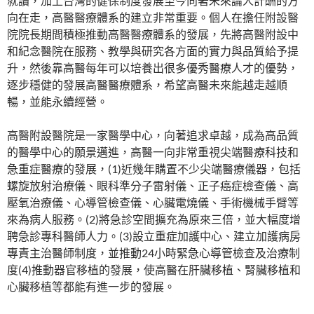
就讀，加上台灣的健保制度發展至今向著未來論人計酬的方
向在走，高醫醫療體系的建立非常重要。個人在擔任附設醫
院院長期間積極推動高醫醫療體系的發展，先將高醫附設中
和紀念醫院在服務、教學與研究各方面的實力與品質給予提
升，然後靠高醫每年可以培養出很多優秀醫療人才的優勢，
逐步穩健的發展高醫醫療體系，希望高醫未來能越走越順
暢，並能永續經營。
高醫附設醫院是一家醫學中心，向著追求卓越，成為高品質
的醫學中心的願景邁進，高醫一向非常重視尖端醫療科技和
急重症醫療的發展，(1)近幾年購置不少尖端醫療儀器，包括
螺旋放射治療儀、眼科準分子雷射儀、正子癌症檢查儀、高
壓氧治療儀、心導管檢查儀、心臟電燒儀、手術機械手臂等
來為病人服務。(2)將急診空間擴充為原來三倍，並大幅度增
聘急診專科醫師人力。(3)設立重症加護中心、建立加護病房
專責主治醫師制度，並推動24小時緊急心導管檢查及治療制
度(4)推動器官移植的發展，使高醫在肝臟移植、腎臟移植和
心臟移植等都能有進一步的發展。