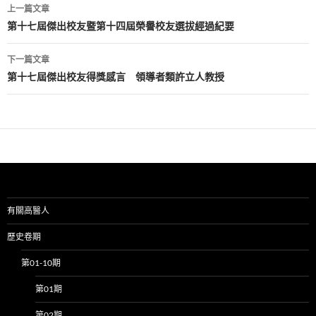
文
上一篇文章
章
第十七屆傑出校友暨第十四屆榮譽校友選拔經過紀要
導
下一篇文章
覽
第十七屆傑出校友得獎感言 領導者類許立人教授
有關高醫人
歷史卷期
第01-10期
第01期
第02期