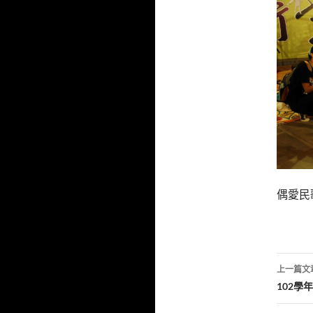
偶愛民
文
上一篇文
章
102學