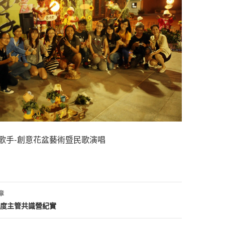
歌手-創意花盆藝術暨民歌演唱
章
年度主管共識營紀實