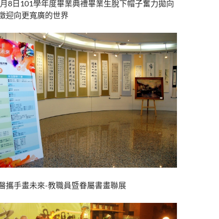
年6月8日101學年度畢業典禮畢業生脫下帽子奮力拋向
徵迎向更寬廣的世界
醫攜手畫未來-教職員暨眷屬書畫聯展