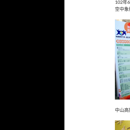
102
空中象
中山高