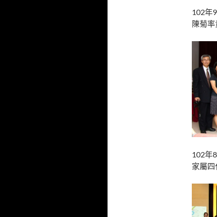
102
陳菊率
102
家屬四