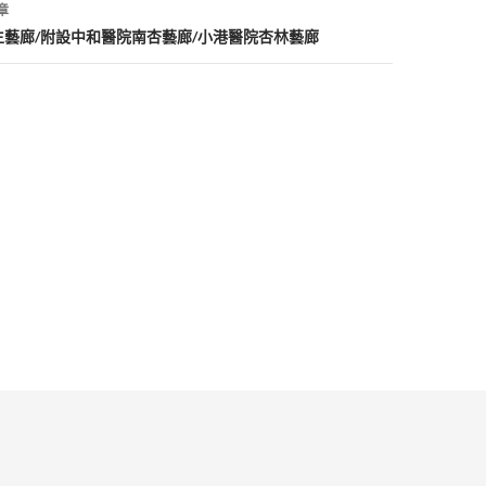
章
生藝廊/附設中和醫院南杏藝廊/小港醫院杏林藝廊