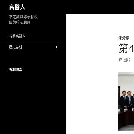
搜
高醫人
尋
跳
不定期報導最新校
園與校友動態
至
主
有關高醫人
未分類
要
第
內
歷史卷期
容
圖片
近期留言