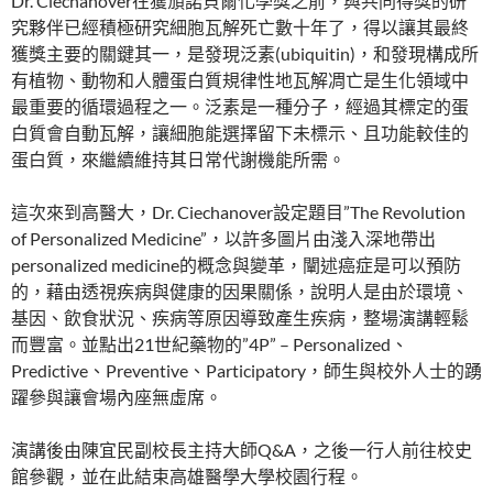
Dr. Ciechanover在獲頒諾貝爾化學獎之前，與共同得獎的研
究夥伴已經積極研究細胞瓦解死亡數十年了，得以讓其最終
獲獎主要的關鍵其一，是發現泛素(ubiquitin)，和發現構成所
有植物、動物和人體蛋白質規律性地瓦解凋亡是生化領域中
最重要的循環過程之一。泛素是一種分子，經過其標定的蛋
白質會自動瓦解，讓細胞能選擇留下未標示、且功能較佳的
蛋白質，來繼續維持其日常代謝機能所需。
這次來到高醫大，Dr. Ciechanover設定題目”The Revolution
of Personalized Medicine”，以許多圖片由淺入深地帶出
personalized medicine的概念與變革，闡述癌症是可以預防
的，藉由透視疾病與健康的因果關係，說明人是由於環境、
基因、飲食狀況、疾病等原因導致產生疾病，整場演講輕鬆
而豐富。並點出21世紀藥物的”4P” – Personalized、
Predictive、Preventive、Participatory，師生與校外人士的踴
躍參與讓會場內座無虛席。
演講後由陳宜民副校長主持大師Q&A，之後一行人前往校史
館參觀，並在此結束高雄醫學大學校園行程。