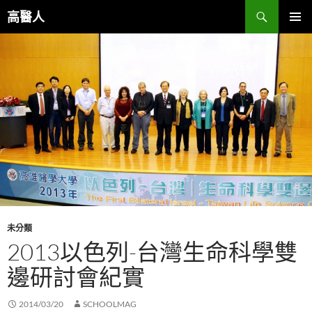
跳
搜
高醫人
至
尋
主
主要選單
要
內
容
未分類
2013以色列-台灣生命科學雙
邊研討會紀實
2014/03/20
SCHOOLMAG