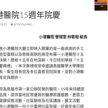
港醫院15週年院慶
03/21
SCHOOLMAG
小港醫院 管理室 林敬程 組長
進小港醫院大廳立即映入眼簾的是一座高高的手工
造型蛋糕以及懸掛兩側的高空布幕～小港醫院十五
快樂！歷經十五年在地深耕，今日特別舉辦「十五
慶典禮」。本次典禮很榮幸邀請高雄醫學大學陳田
長、衛生局長官及多位嘉賓蒞院與會，並對小港醫
肯定與期許。
院為高雄市第一家公辦民營的醫院，15年來持續提
品質，提供當地民眾優質的醫療照護服務，更致力
健康促進活動、社區篩檢及社區講座、藝文活動
時小港醫院一向十分重視社區發展，近幾年來已經