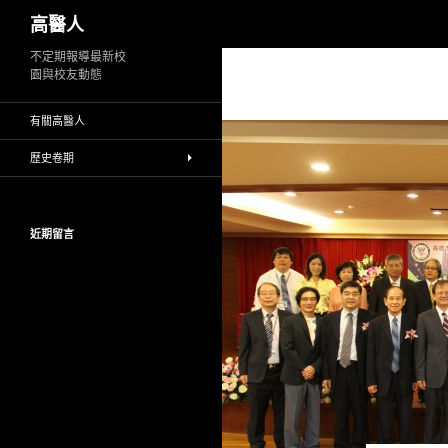
搜
高醫人
尋
跳
不定期報導最新校
園與校友動態
至
主
有關高醫人
要
內
歷史卷期
容
近期留言