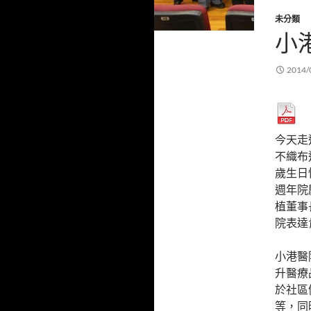
未分類
小
2014/
今天走
不織布
歲生日
週年院
植董事
院表達
小港醫
升醫療
於社區
等，同