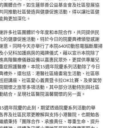
的團體合作，如生蓮慈善公益基金會及社區發展協
共同推動社區營造與健康促進活動，得以讓社區健
能夠更加深化。
謝許多社區團體於今年度和本院合作，共同提供民
化的健康促進活動，特於今日的院慶典禮頒發感謝
謝意。同時今天亦舉行了本院640切動態電腦斷層掃
及小兒科加護病房的揭牌儀式，藉以宣示本院除了
進高階醫療儀器設備以嘉惠民眾外，更提供專屬兒
重症照護醫療。本院15週年院慶系列活動除了今日
典禮外，還包括：港醫社區繪畫寫生活動、社區慈
巡迴講座、社區愛心義賣暨卡拉OK比賽、及麥當勞
院關懷之旅等多項活動，其中部分活動特別與社區
動結合，呈現社區醫院溫馨關懷的另一面。
15週年院慶的此刻，期望透過院慶系列活動的舉
各界及社區民眾更瞭解與支持小港醫院，也期勉各
繼續秉持「團隊合作、承擔責任、尊重生命、提升