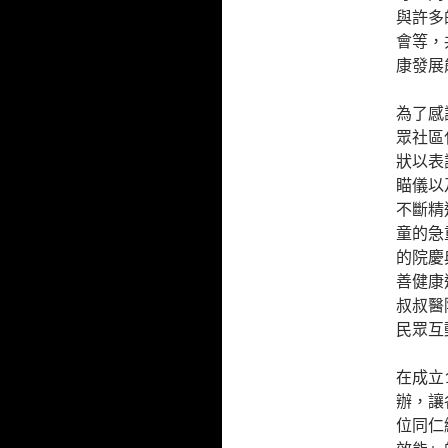
與許多
會等，
康發展
為了感
眾社區
狀以表
瞄儀以
不斷精
童的急
的院慶
善健康
叔叔醫
民眾互
在成立
辦，讓
位同仁