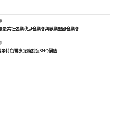
章
服務最美社弦樂秋思音樂會與歡樂聖誕音樂會
章
職業特色醫療服務創造SNQ價值