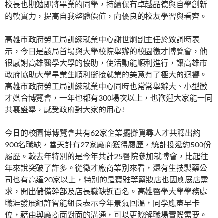
校長也期勉即將畢業的同學，持續保有卓越品德與自學創新
的軟實力，提高自我整體價值，向優良的校友學習與看齊。
高雄市政府勞工局訓練就業中心謝世炯副主任於致詞時表
示，今日是該局首場與大學校院舉辦的校園徵才博覽會，他
很感謝高雄醫學大學的協助，使活動能順利進行，讓高雄市
政府協助大學畢業生順利銜接就業的美意有了極大的迴響。
高雄市政府勞工局訓練就業中心同時也常常舉辦大、小型徵
才媒合博覽會，一年也都有300場次以上，也歡迎大家能一同
共襄盛舉，感受政府對大家的用心!
今日的校園博博覽會共有62家企業擺攤覓尋人才共釋出約
900名職缺，當天計有27家廠商獲得履歷，統計投遞約500份
履歷。較去年特別的是今年共計25醫院參加就博會，比起往
年來說突破了許多。從徵才廠商業別來看，還有生技製藥公
司也有高達20家以上，特別的是寶雅等藥妝店也因應展店需
求，開出儲備幹部及店長職缺近百名。高雄醫學大學學務處
職涯發展組許智能組長表示今年景氣回溫，同學應盡早卡
位，藉由與廠商面對面的溝通，可以更瞭解職場實際需要。