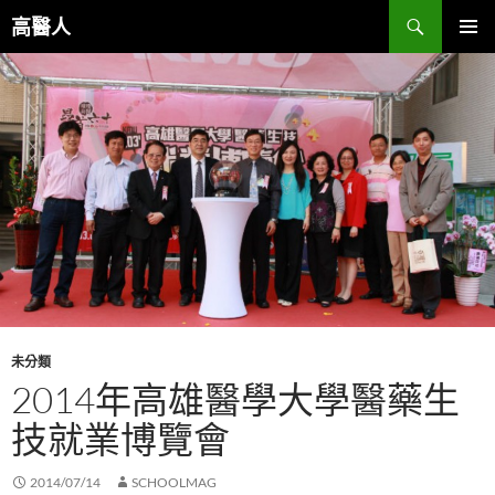
跳
搜
高醫人
至
尋
主
主要選單
要
內
容
未分類
2014年高雄醫學大學醫藥生
技就業博覽會
2014/07/14
SCHOOLMAG