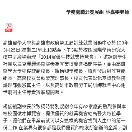
學務處職涯發展組 林嘉雯老師
高雄醫學大學與高雄市政府勞工局訓練就業服務中心於103年
3月25日(星期二)早上10點至下午3點於校區國際學術研究大
樓中庭廣場辦理「2014醫藥生技就業博覽會」，邀請到學生
社團以烏克麗麗熱鬧演奏為就業博覽會揭開序幕，並由高雄
醫學大學楊俊毓副校長、羅怡卿學務長、職涯發展組許智能
組長、高醫校友會蘇榮茂理事長，校友代表彰化基督教醫院
護理部張淑真主任，以及高雄市政府勞工局訓練就業中心謝
世炯副主任等貴賓蒞臨開幕。
楊俊毓副校長於致詞時特別感謝今年有62家廠商熱烈參與本
校校園徵才博覽會，提供優質的就業機會給高醫大每位學
子，讓他們在畢業前就可以有這樣的機會找到人生中的第一
份工作!在業界有很多都是我們優質的校友所創辦的企業，副