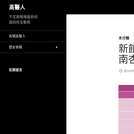
搜
高醫人
尋
跳
不定期報導最新校
園與校友動態
至
主
有關高醫人
未分類
要
新
內
歷史卷期
容
南
近期留言
2014/