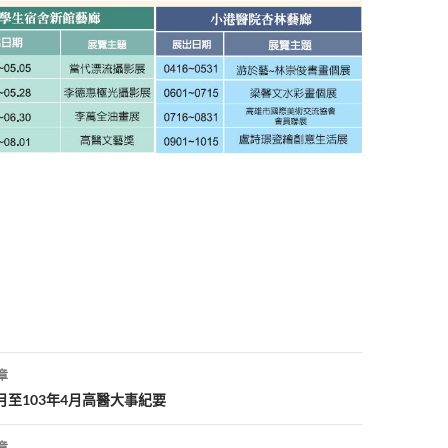
章
2月至103年4月高醫大事紀要
章