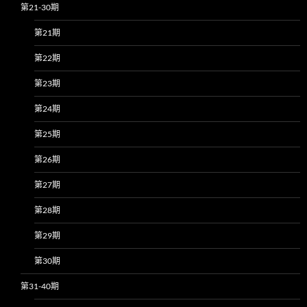
第21-30期
第21期
第22期
第23期
第24期
第25期
第26期
第27期
第28期
第29期
第30期
第31-40期