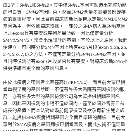
成2型：
SMN1
和
SMN2
。其中僅
SMN1
基因可製造出完整功能
的蛋白質，
SMN2
基因則否，然而
SMN2
含量多寡卻會影響疾
病的嚴重程度，因此目前臨床診斷此並皆以定量
SMN1/SMN2
基因為主，但依據臨床證據，一部分之SMA病人為
SMN
基因
上之exons具有突變或序列差異所致，因此僅定量分析
SMN1/SMN2
，常會出現誤診的案例。基於以上之原因，我們
便建立一可同時分析
SMN
基因上所有exon片段(exon 1, 2a, 2b,
3, 4, 5, 6, 7, 8)之方法，不僅可定量分析
SMN1/SMN2
基因，並
且同時偵測所有exons片段是否具有突變，對臨床診斷SMA提
供更準確且更全面的基因訊息。
由於此疾病之帶因者比率甚高(1/40-1/50)，而目前大眾已相
當重視早期的基因診斷，不僅有許多大醫院有基因檢測的服
務，亦有許多大型的基因檢測公司為大眾提供相關基因訊
息，因此基因檢測的市場不僅於國內，甚至於國外皆有日益
成長的產值。而本法對於婚前健康檢查及欲孕育新生兒之族
群，能提供SMA疾病相關基因之全面且準確的篩檢，目前大
眾對於SMA疾病之基因篩檢已相當普及，而此技術不僅定量