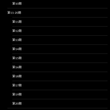
第10期
第11-20期
第11期
第12期
第13期
第14期
第15期
第16期
第18期
第17期
第19期
第20期