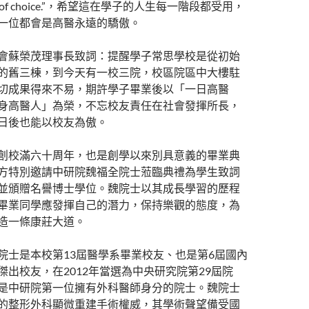
er of choice.”，希望這在學子的人生每一階段都受用，
一位都會是高醫永遠的驕傲。
會蘇榮茂理事長致詞：提醒學子常思學校是從初始
的舊三棟，到今天有一校三院，校區院區中大樓駐
切成果得來不易，期許學子畢業後以「一日高醫
身高醫人」為榮，不忘校友責任在社會發揮所長，
日後也能以校友為傲。
創校滿六十周年，也是創學以來別具意義的畢業典
方特別邀請中研院魏福全院士蒞臨典禮為學生致詞
並頒贈名譽博士學位。魏院士以其成長學習的歷程
畢業同學應發揮自己的潛力，保持樂觀的態度，為
造一條康莊大道。
院士是本校第13屆醫學系畢業校友、也是第6屆國內
傑出校友，在2012年當選為中央研究院第29屆院
是中研院第一位擁有外科醫師身分的院士。魏院士
的整形外科顯微重建手術權威，其學術聲望備受國