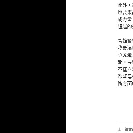
此外，
也要樂
成力量
超越的
高雄醫
我最溫
心感激
能。最
不僅立
希望母
術方面
文
上一篇文