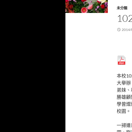
未分類
1
2014/
本校1
大舉辦
弟妹、
勝雄顧
學曾燦
校園。
一掃連