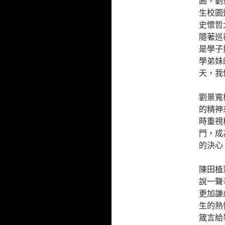
園，劉
生校園
史懷哲
隨著巡
是學子
學弟妹
天，我
劉景寬
的精神
時重視
門，成
的決心
陳田植
說一聲
更加謙
生的熱
箴言給畢業生: