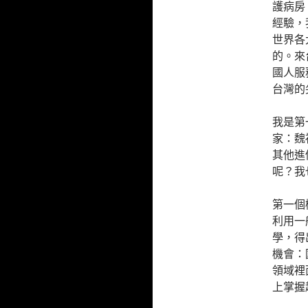
護病房
經驗，
世界各
的。來
國人服
台灣的
我是第
家：魏
其他進
呢？我
第一個機
利用一
學，得
機會：
領域裡
上掌握