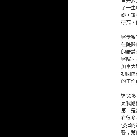
首先我
了一生
礎，讓
研究，
醫學系
住院醫
的羅慧
醫院、
加拿大
初回國
的工作
這30
是我剛
第二是
有很多
發揮的
醫；第