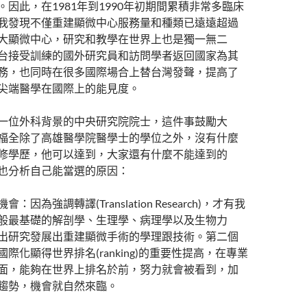
。因此，在1981年到1990年初期間累積非常多臨床
我發現不僅重建顯微中心服務量和種類已遠遠超過
大顯微中心，研究和教學在世界上也是獨一無二
台接受訓練的國外研究員和訪問學者返回國家為其
務，也同時在很多國際場合上替台灣發聲，提高了
尖端醫學在國際上的能見度。
一位外科背景的中央研究院院士，這件事鼓勵大
福全除了高雄醫學院醫學士的學位之外，沒有什麼
修學歷，他可以達到，大家還有什麼不能達到的
也分析自己能當選的原因：
會：因為強調轉譯(Translation Research)，才有我
般最基礎的解剖學、生理學、病理學以及生物力
出研究發展出重建顯微手術的學理跟技術。第二個
國際化顯得世界排名(ranking)的重要性提高，在專業
面，能夠在世界上排名於前，努力就會被看到，加
趨勢，機會就自然來臨。