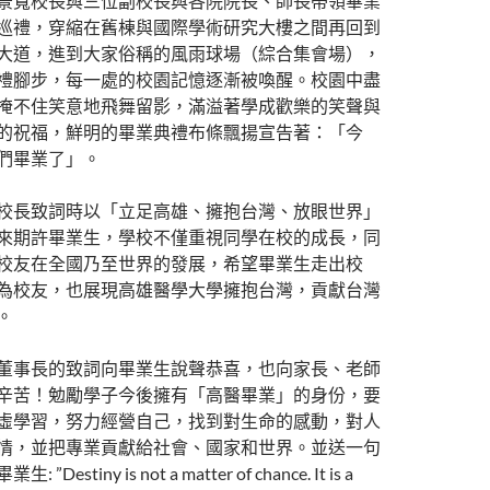
景寬校長與三位副校長與各院院長、師長帶領畢業
巡禮，穿縮在舊棟與國際學術研究大樓之間再回到
大道，進到大家俗稱的風雨球場（綜合集會場），
禮腳步，每一處的校園記憶逐漸被喚醒。校園中盡
掩不住笑意地飛舞留影，滿溢著學成歡樂的笑聲與
的祝福，鮮明的畢業典禮布條飄揚宣告著：「今
們畢業了」。
校長致詞時以「立足高雄、擁抱台灣、放眼世界」
來期許畢業生，學校不僅重視同學在校的成長，同
校友在全國乃至世界的發展，希望畢業生走出校
為校友，也展現高雄醫學大學擁抱台灣，貢獻台灣
。
董事長的致詞向畢業生說聲恭喜，也向家長、老師
辛苦！勉勵學子今後擁有「高醫畢業」的身份，要
虛學習，努力經營自己，找到對生命的感動，對人
情，並把專業貢獻給社會、國家和世界。並送一句
 ”Destiny is not a matter of chance. It is a