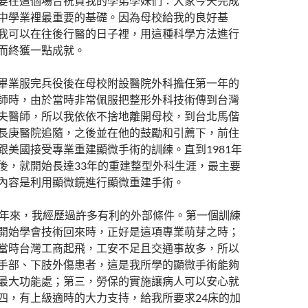
要在這個場合祝賀我的學弟學妹們：大家今天完成
中學業裡最重要的基礎。因為母校給我的良好基
我可以在往後行醫的日子裡，用這種科學方法進行
而終獲一點成就。
畢業服完兵役後在母校附設醫院外科擔任第一年的
師時，由於當時非常佩服把整形外科技術傳到台灣
夫醫師，所以我依依不捨地離開母校，到台北馬偕
長庚醫院追隨，之後並在他的鼓勵和引薦下，前住
跟美國接受專業重建顯微手術的訓練。直到1981年
後，就開始長達33年的重建整型外科生涯，最主要
內容是利用顯微鏡進行顯微重建手術。
多年來，我經歷過許多有利的外部條件。第一個訓練
開始學會技術回來時，正好是這項專業萌芽之時；
當時台灣工商起飛，工安不足且交通事故多，所以
手部、下肢外傷患者，這是我所學的顯微手術能夠
最大功能處；第三，勞保的實施讓病人可以安心就
四，有上級適時的大力支持，給我所要求24床的加