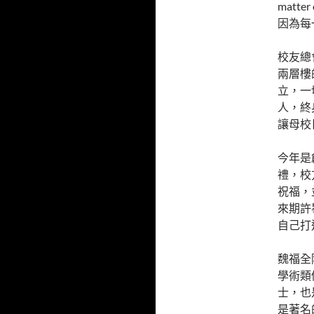
matt
因為每
校友總
兩層樓
立，一
人，終
讓母校
今年是
禮，校
祝福，
來期許
自己打
魏福全
學術類
士，也
是著名