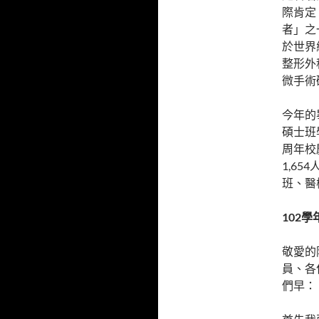
際肯定
者」之
於世界
整形外
微手術
今年的
碩士班
周年校
1,6
班、醫
102
學
敬愛的
員、各
們早：