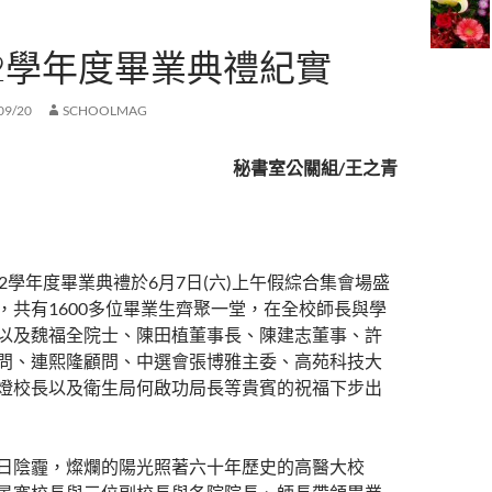
02學年度畢業典禮紀實
09/20
SCHOOLMAG
秘書室公關組/王之青
02學年度畢業典禮於6月7日(六)上午假綜合集會場盛
，共有1600多位畢業生齊聚一堂，在全校師長與學
以及魏福全院士、陳田植董事長、陳建志董事、許
問、連熙隆顧問、中選會張博雅主委、高苑科技大
燈校長以及衛生局何啟功局長等貴賓的祝福下步出
日陰霾，燦爛的陽光照著六十年歷史的高醫大校