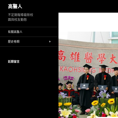
搜
高醫人
尋
跳
不定期報導最新校
園與校友動態
至
主
有關高醫人
要
內
歷史卷期
容
近期留言