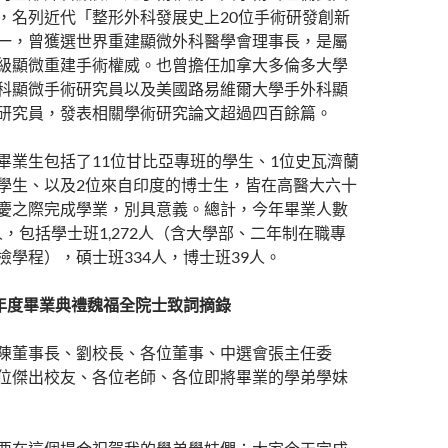
，名列近代「整形外科發展史上20位手術研發創新
一，曾獲選世界重建顯微外科醫學會理事長，是屬
級顯微重建手術權威。也曾擔任加拿大多倫多大學
科顯微手術研究員以及美國路易維爾大學手外科顯
研究員，發表相關學術研究論文超過四百餘篇。
畢業生包括了11位甘比亞專班的學生、1位史瓦濟蘭
學生、以及2位來自印度的博士生，皆在高醫大六十
慶之際完成學業，別具意義。總計，今年畢業人數
54人，包括學士班1,272人（含大學部、二年制在職專
檢學程），碩士班334人，博士班39人。
年度畢業典禮魏福全院士致詞摘錄
陳董事長、劉校長、各位董事、中選會張主任委
位傑出校友、各位老師、各位即將畢業的學弟學妹