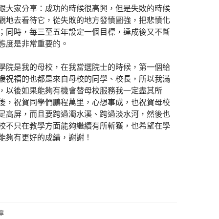
跟大家分享：成功的時候很高興，但是失敗的時候
觀地去看待它，從失敗的地方發憤圖強，把悲憤化
；同時，每三至五年設定一個目標，達成後又不斷
態度是非常重要的。
學院是我的母校，在我當選院士的時候，第一個給
暖祝福的也都是來自母校的同學、校長，所以我滿
，以後如果能夠有機會替母校服務我一定盡其所
後，祝賀同學們鵬程萬里，心想事成，也祝賀母校
足高屏，而且要跨過濁水溪、跨過淡水河，然後也
校不只在教學方面能夠繼續有所斬獲，也希望在學
能夠有更好的成績，謝謝！
章