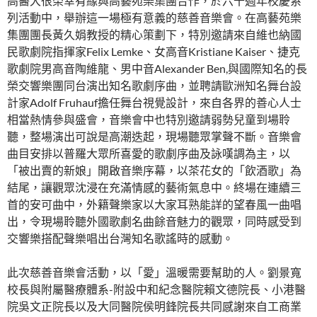
高醫大很榮幸有緣與高藝苑樂集團合作，於六十週年校慶系
列活動中，舉辦這一場極有意義的慈善音樂會。在高藝苑樂
集團團長黃久娟教授的精心策劃下，特別邀請來自維也納國
民歌劇院指揮家Felix Lemke、女高音Kristiane Kaiser、捷克
歌劇院男高音陶維龍、男中音Alexander Ben,與國際知名的長
榮交響樂團同台演出知名歌劇序曲，並聘請歐洲知名舞台設
計家Adolf Fruhauf擔任舞台視覺設計，來自各界的善心人士
相當熱情參與盛會，音樂會中也特別邀請弱勢兒童到場聆
聽，整場演出可說是高潮迭起，現場聽眾掌聲不斷。音樂會
曲目安排以普羅大眾所喜愛的歌劇序曲及詠嘆調為主，以
「被出賣的新娘」開啟音樂序幕，以茶花女的「飲酒歌」為
結尾，讓觀眾沈浸在充滿情感的藝術氣息中。終場在連續三
首的安可曲中，外籍聲樂家以大家耳熟能詳的望春風一曲唱
出，令現場聆聽外國歌劇名曲餘音魅力的觀眾，同時感受到
交響樂搭配聲樂唱出台灣知名歌謠時的感動。
此次慈善音樂會活動，以「愛」溫暖需要幫助的人。劉景寬
校長與附屬醫療體系-附設中和紀念醫院賴文德院長、小港醫
院吳文正院長以及大同醫院侯明鋒院長共同感謝來自工商業