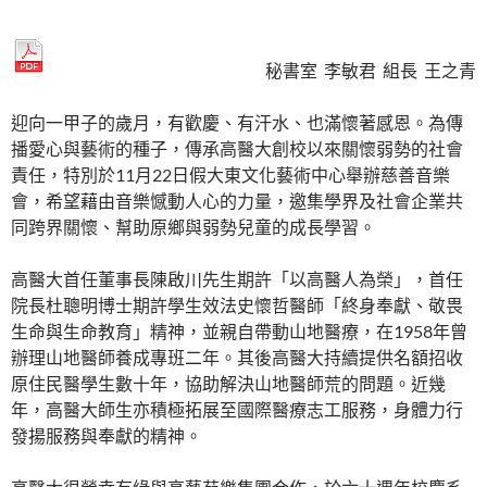
秘書室 李敏君 組長 王之青
迎向一甲子的歲月，有歡慶、有汗水、也滿懷著感恩。為傳
播愛心與藝術的種子，傳承高醫大創校以來關懷弱勢的社會
責任，特別於11月22日假大東文化藝術中心舉辦慈善音樂
會，希望藉由音樂憾動人心的力量，邀集學界及社會企業共
同跨界關懷、幫助原鄉與弱勢兒童的成長學習。
高醫大首任董事長陳啟川先生期許「以高醫人為榮」，首任
院長杜聰明博士期許學生效法史懷哲醫師「終身奉獻、敬畏
生命與生命教育」精神，並親自帶動山地醫療，在1958年曾
辦理山地醫師養成專班二年。其後高醫大持續提供名額招收
原住民醫學生數十年，協助解決山地醫師荒的問題。近幾
年，高醫大師生亦積極拓展至國際醫療志工服務，身體力行
發揚服務與奉獻的精神。