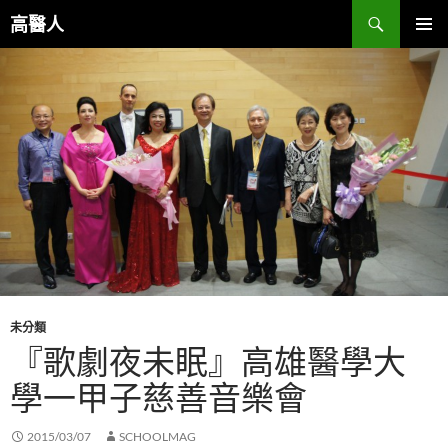
跳
搜
高醫人
至
尋
主
主要選單
要
內
容
未分類
『歌劇夜未眠』高雄醫學大
學一甲子慈善音樂會
2015/03/07
SCHOOLMAG