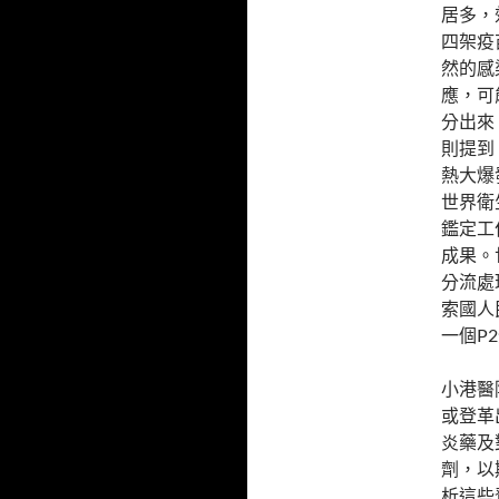
居多，
四架疫
然的感
應，可能
分出來
則提到
熱大爆
世界衛
鑑定工
成果。
分流處
索國人
一個P
小港醫
或登革
炎藥及
劑，以
析這些