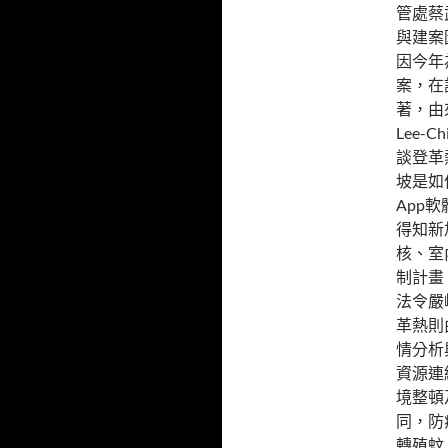
管處蔡
與建案
因今年
案，在
著，由
Lee-
談登革
坡是如
App
得知新
核、室
制計畫
法令嚴
革熱則
情分析
資源連
境整頓
同，防
轉殖蚊