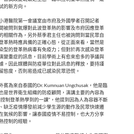
試的新方向。
小港醫院第一會議室由市府及外國學者召開記者
間被問到氣爆對此波登革熱的影響及市府因應登革
的相關作為，另外蔡季君主任也被詢問到當民眾自
登革熱時應具備的正確心態，從正面來看，當然是
染型的登革熱病毒有免疫力；但對於再次感染登革
演變重症的訊息，目前學術上有愈來愈多的爭議與
據，因此媒體與防疫單位對此訊息的釋放，要持謹
留態度，否則易造成已感染民眾恐慌。
賓為來自泰國的Dr. Kumnuan Ungchusak，他是臨
也是世界衛生組織的防疫顧問，演講主要的內容為
國控制登革熱學到的一課”，他提到因為人為容器不斷
、缺乏疫情爆發前減少孳生源的動作及民眾快速遷
在氣候的影響，讓泰國疫情不易控制，也大方分享
熱控制的經驗。