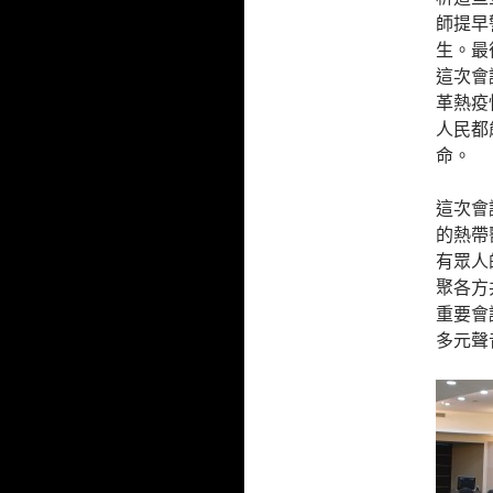
師提早
生。最
這次會
革熱疫
人民都
命。
這次會
的熱帶
有眾人
聚各方
重要會
多元聲