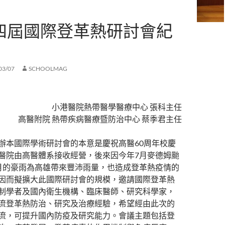
四屆國際登革熱研討會紀
03/07
SCHOOLMAG
小港醫院熱帶醫學醫療中心 張科主任
高醫附院 熱帶疾病醫療暨防治中心 蔡季君主任
辦本國際學術研討會的本意是慶祝高醫60周年校慶
醫院由高醫體系接收經營，後來因今年7月麥德姆颱
月的豪雨為高雄帶來豐沛雨量，也造成登革熱疫情的
因而擬擴大此國際研討會的規模，邀請國際登革熱
制學者及國內衛生機構、臨床醫師、研究科學家，
流登革熱防治、研究及治療經驗，希望經由此次的
流，可提升國內防疫及研究能力。會議主題包括登