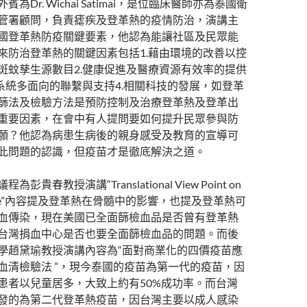
賓為Dr. Wichai Satimai，是位臨床醫師亦為泰國衛
管署顧問，負責瘧疾及登革熱的疫情防治，演講主
國登革熱防疫關鍵要素，他認為能讓社區及民眾能
來防治登革熱的關鍵因素包括1.藉由環境的改善以控
斑蚊孳生源數目2.健康促進及醫療資源有效率的提供
政系統多面向的聯繫與支持4.相關科技的發展，如登革
篩法及檢驗方法是預防控制及治療登革熱及登革出
重要因素，在會中有人提問要如何提升民眾參與防
願？他認為病患生病後的親身感受及教育的宣導可
此問題的認識，但疫苗才是徹底解決之道。
為彭貴春教授演講“Translational View Point on
gue”內容提及登革熱在骨髓中的影響，也提及登革熱可
血傳染，現在美國已全面篩檢血品是否曾有登革熱
台灣捐血中心是否也要全面篩檢血品的問題。而後
學趙黛瑜教授演講內容為“面對商業化的四價疫苗應
血清檢驗法 ”，現今泰國的疫苗為第一代的疫苗，因
患者以兒童居多，大致上約有50%成功率。而台灣
發的為第二代登革熱疫苗，因台灣主要以成人感染