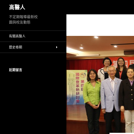
搜
高醫人
尋
跳
不定期報導最新校
園與校友動態
至
主
有關高醫人
要
內
歷史卷期
容
近期留言