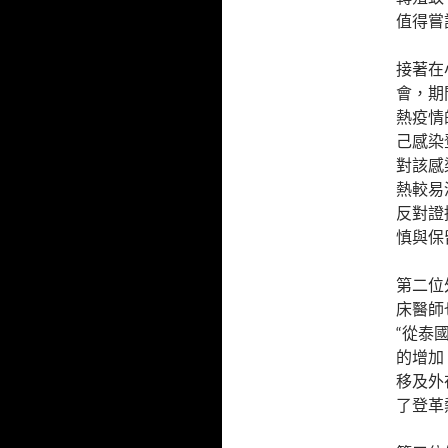
值得嘗
接著在
會，期
熱疫情
己感染
對該感
熱較易
反對證
慎與保
第二位外
床醫師
“從泰
的增加
移及外
了登革