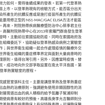
效力如何，需待後續成果的發表。若第一代登革熱
苗上市，以登革熱現有的檢驗方式，能否區分出天
染所產生的抗體反應或是施打疫苗所產生的抗體反
要用修正型的 NS1-MAC/GAC ELISA方法才能區
。再來，附院熱帶疾病醫療暨防治中心蔡季君主任
，高醫附院熱帶中心在2013年索羅門群島發生登革
發時，主動前往索國協助防疫、同時在索國政府及
生組織委託下，協助疑似登革熱感染病例之實驗室
作；與世界衛生組織一起合作處理疫情的醫療外交
世界衛生組織的重症標準界定與面對大量病患時的
理原則，值得台灣引用。另外，因應當時疫情，替
民，成功地向外交部爭取設置在南太平洋島國，第
2登革熱實驗室的歷程。
院感管室張科主任，主要是講登革熱及登革熱重症
出血熱的治療原則，強調避免使用非類固醇性的消
對腸胃道出血的病人積極的給予氫離子幫浦抑制
期使病患有較好的預後。高雄長庚李允吉醫師則分
登革熱重症病患臨床上有何特殊表徵，可讓臨床醫