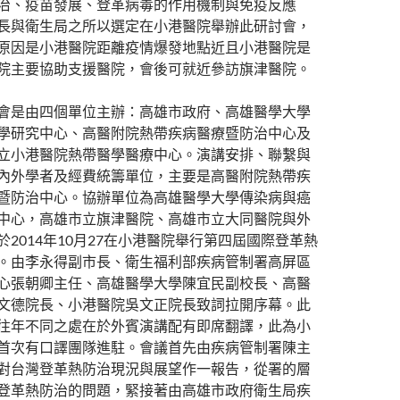
治、疫苗發展、登革病毒的作用機制與免疫反應
長與衛生局之所以選定在小港醫院舉辦此研討會，
原因是小港醫院距離疫情爆發地點近且小港醫院是
院主要協助支援醫院，會後可就近參訪旗津醫院。
會是由四個單位主辦：高雄市政府、高雄醫學大學
學研究中心、高醫附院熱帶疾病醫療暨防治中心及
立小港醫院熱帶醫學醫療中心。演講安排、聯繫與
內外學者及經費統籌單位，主要是高醫附院熱帶疾
暨防治中心。協辦單位為高雄醫學大學傳染病與癌
中心，高雄市立旗津醫院、高雄市立大同醫院與外
於2014年10月27在小港醫院舉行第四屆國際登革熱
。由李永得副市長、衛生福利部疾病管制署高屏區
心張朝卿主任、高雄醫學大學陳宜民副校長、高醫
文德院長、小港醫院吳文正院長致詞拉開序幕。此
往年不同之處在於外賓演講配有即席翻譯，此為小
首次有口譯團隊進駐。會議首先由疾病管制署陳主
對台灣登革熱防治現況與展望作一報告，從署的層
登革熱防治的問題，緊接著由高雄市政府衛生局疾