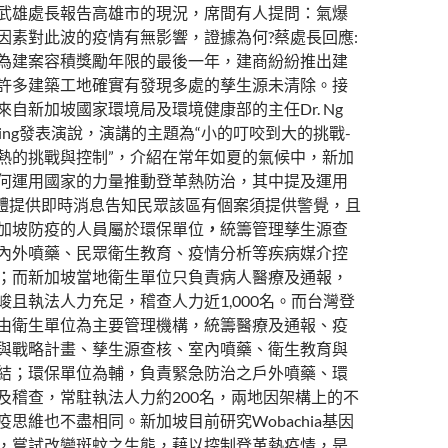
武雄處長報告高雄市的現況，席間有人提問：氣爆
因素對此波的疫情有無影響，證據為何?蔡處長回應:
為建案容積獎勵年限的最後一年，建商紛紛推出建
許多建築工地確實有發現多處的孳生源未清除。接
來自新加坡國家環境局及環境健康部的主任Dr. Ng
Ching發表演說，演講的主題為“小的叮咬到大的挑戰-
熱的挑戰與控制”，介紹在常年如夏的氣候中，新加
何運用國家的力量推動登革熱防治，其中提及運用
軟體提供即時消息告知民眾該區有個案須提供警覺，且
加坡防疫的人員屬於環保單位
，
統籌管理孳生源查
內外噴藥、民眾衛生教育、疫情分析等疾病媒介控
；而新加坡當地衛生單位只負責病人醫療及通報，
峻且執法人力充足，稽查人力近1,000名。而台灣登
由衛生單位為主要管理機構，統籌醫療及通報、疫
與戰略計畫、孳生源查核、室內噴藥、衛生教育與
結；環保單位為輔，負責緊急防治之戶外噴藥、環
及稽查，常駐執法人力約200名，兩地因架構上的不
疫思維也不盡相同。新加坡目前研究Wobachia基因
，嘗試改變斑蚊之生態，藉以控制登革熱疫情，是