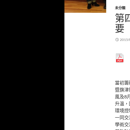
未分類
第
要
2015/
當初籌
暨旗津
風及8
升溫，
環境控
一同交
學術交