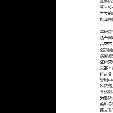
革熱防
等。校
主要的
旗津醫
本研討
熱帶醫
高雄市
邀請國
病醫療
症研究
交部。
研討會
管制中
附院賴
會議與
港醫院
慈科長
面去看