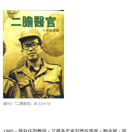
圖片4「二膽醫官」本人(1972)
1985，我升任副教授，又將多年來刊登在南杏，聯合報、民