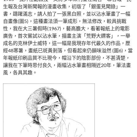
生報及台灣新聞報的漫畫收集，初版了「銀蛋見聞錄」一
書，躊躇滿志，請人拍了一張黑白照，並以沾水筆畫了一幅
自畫像(圖5)，這種畫法須一筆成形，無法修改，較具挑戰
性，我在大三暑假時(1967)，藝高膽大，看著報紙上的電影
廣告，首次嘗試以沾水筆，描畫主演「荒野大鏢客」，一舉
成名的克林伊士威特，這一幅是我現存年代最久的作品，歷
經48寒暑，畫紙已斑黃剝落，但看起來仍韻味溢然 (圖6)，當
年報紙印刷品質不比現今，帽沿下的陰影部份，不甚清楚，
讓我在下筆時思付良久，兩幅沾水筆畫相隔近20年，筆法畫
風，各具其趣。