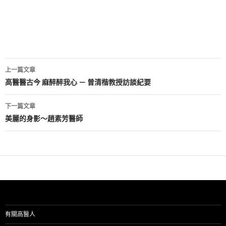
文
上一篇文章
章
高醫醫古今 麻醉醉我心 － 曾清楷教授訪談紀要
導
下一篇文章
覽
美麗的身影～趙素芳醫師
有關高醫人