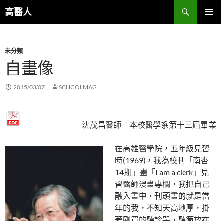
跳
搜
高醫人
至
尋
主
主要選單
要
未分類
內
自畫像
容
2015/03/07
SCHOOLMAG
沈茂昌醫師 本校醫學系第十三屆畢業
在高雄醫學院，五年級見習
時(1969)，我為校刊「南杏
14期」畫「I am a clerk」見
習醫師漫畫專欄，我把自己
融入畫中，刊頭畫的就是當
年的我，不知天高地厚，掛
著剛買的聽診噐，聽筒放在