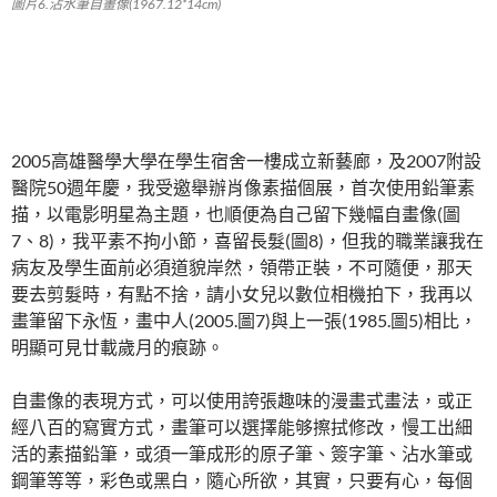
圖片6.沾水筆自畫像(1967.12*14cm)
2005高雄醫學大學在學生宿舍一樓成立新藝廊，及2007附設
醫院50週年慶，我受邀舉辦肖像素描個展，首次使用鉛筆素
描，以電影明星為主題，也順便為自己留下幾幅自畫像(圖
7、8)，我平素不拘小節，喜留長髮(圖8)，但我的職業讓我在
病友及學生面前必須道貌岸然，領帶正裝，不可隨便，那天
要去剪髮時，有點不捨，請小女兒以數位相機拍下，我再以
畫筆留下永恆，畫中人(2005.圖7)與上一張(1985.圖5)相比，
明顯可見廿載歲月的痕跡。
自畫像的表現方式，可以使用誇張趣味的漫畫式畫法，或正
經八百的寫實方式，畫筆可以選擇能够擦拭修改，慢工出細
活的素描鉛筆，或須一筆成形的原子筆、簽字筆、沾水筆或
鋼筆等等，彩色或黑白，隨心所欲，其實，只要有心，每個