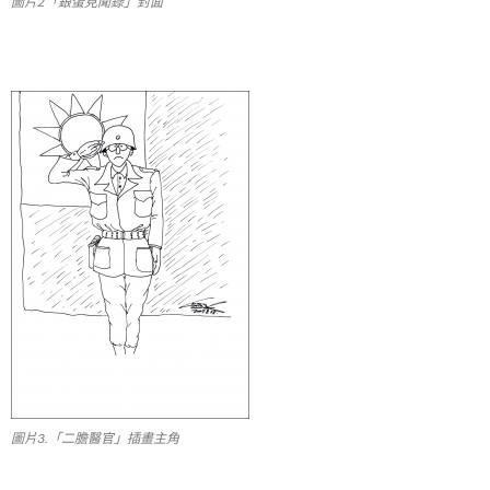
圖片2「銀蛋見聞錄」封面
圖片3.「二膽醫官」插畫主角