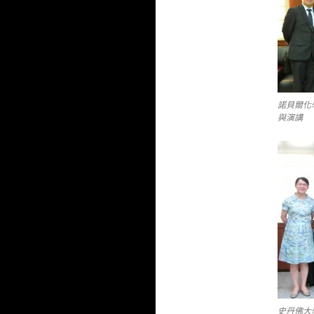
諾貝爾化學獎
與演講
史丹佛大學 