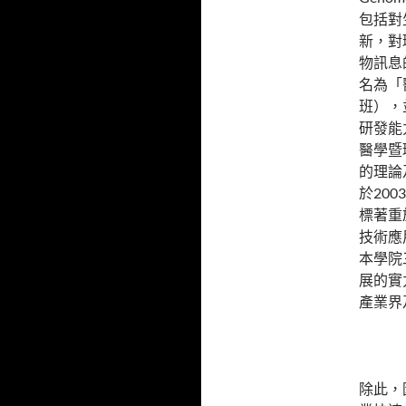
包括對
新，對
物訊息
名為「
班），
研發能
醫學暨
的理論
於20
標著重
技術應
本學院
展的實
產業界
除此，