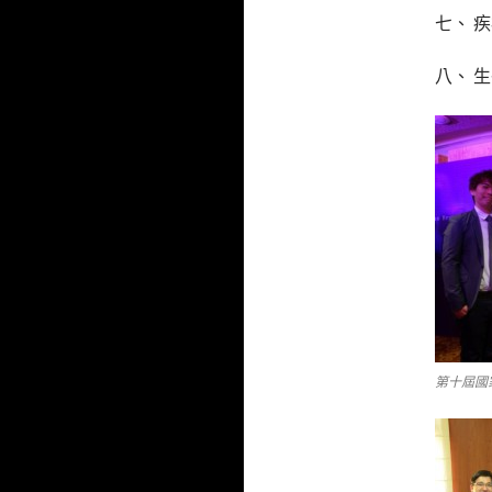
七、 
八、 
第十屆國