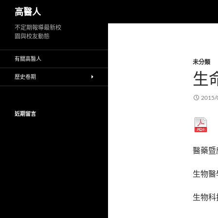
搜
高醫人
尋
跳
不定期報導最新校
園與校友動態
至
主
有關高醫人
未分類
要
生
內
歷史卷期
容
2015/
近期留言
醫藥暨
生物醫
生物科