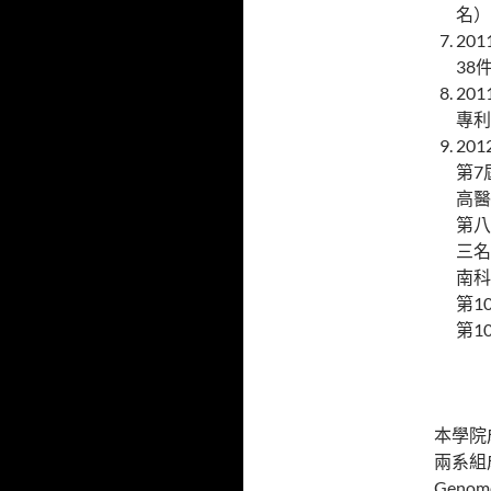
名）
20
38
20
專利
20
第7
高醫
第八
三名
南科
第1
第1
本學院
兩系組
Gen