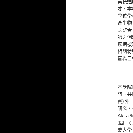
業快速
才，本
學位學
合生物
之整合
師之個
疾病機
相關特
實為目
本學院
誼、共
賽) 
研究，
Akira
(圖二
慶大學