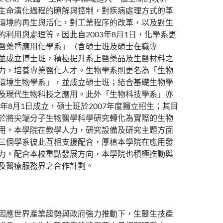
生命演化過程的瞭解與控制，對疾病處理方式的革
環境的再生與活化，對工業程序的改革，以及對生
的利用與處理等。因此自2003年8月1日，化學系更
醫藥暨應用化學系」（含碩士班及碩士在職專
並成立博士班，積極提升系上醫藥品及生醫材料之
力，培養專業醫化人才。生物學系則更名為「生物
環境生物學系」，並成立碩士班；結合基礎生物學
及現代生物科技之應用。此外「生物科技學系」亦
03年8月1日成立，碩士班於2007年度獨立招生；其目
於將尖端分子生物醫學科學研究轉化為實際的生物
用。本學院在教學人力，研究設備及研究主題方面
三個學系彼此互相支援配合，厚植本學院在應用發
力。配合本校重點發展方向，本學院也積極推動與
及醫療服務界之合作計劃。
因應世界產業趨勢與政府強力推動下，生醫生技產