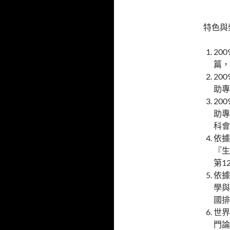
特色與
20
篇，
20
助專
20
助專
科會
依據
『生
第1
依據
學與
國排
世界
門論