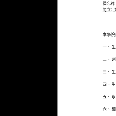
備忘錄
能立足
本學院
一、 
二、 
三、 
四、 
五、 
六、 