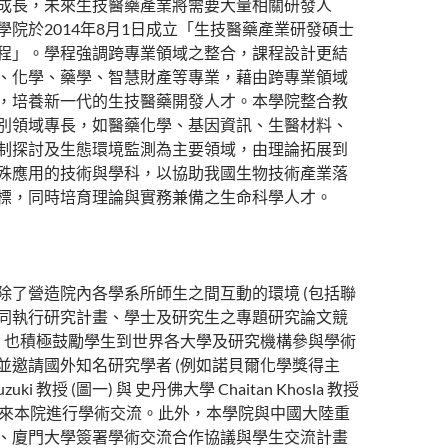
成長，未來生技醫藥產業將需要大量相關研發人
學院於2014年8月1日成立「生技醫藥產業研發碩士
程」。學程強調跨專業領域之整合，課程設計更結
、化學、藥學、智慧財產等專業，藉由跨專業領域
，培養新一代的生技醫藥開發人才。本學院整合教
別領域專長，如醫藥化學、基因資訊、生醫材料、
制探討及生態環境監測為主要領域，由理論拓展到
殊應用的技術與學科，以協助我國生物技術產業落
標，同時培育理論與實務兼備之生命科學人才。
除了營造院內各學系所師生之間互動的環境 (包括聯
同執行研究計畫、學士及研究生之專題研究論文競
外，也積極鼓勵學生到世界各大學及研究機構參與學術
並邀請國外知名研究學者 (例如諾貝爾化學獎得主
 Suzuki 教授 (圖一) 與 史丹佛大學 Chaitan Khosla 教授
)) 來本院進行學術交流。此外，本學院與中國大陸重
、廈門大學簽署學術交流合作協議與學生交流計畫