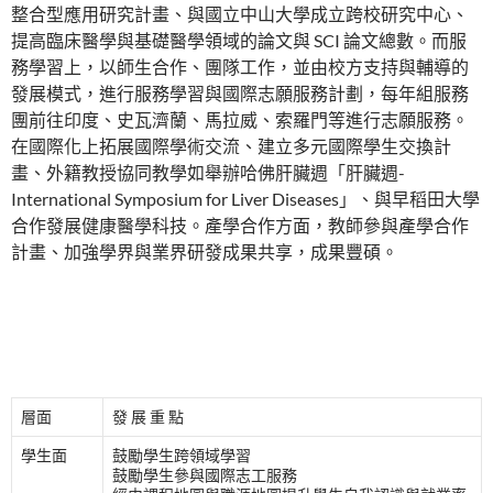
整合型應用研究計畫、與國立中山大學成立跨校研究中心、
提高臨床醫學與基礎醫學領域的論文與 SCI 論文總數。而服
務學習上，以師生合作、團隊工作，並由校方支持與輔導的
發展模式，進行服務學習與國際志願服務計劃，每年組服務
團前往印度、史瓦濟蘭、馬拉威、索羅門等進行志願服務。
在國際化上拓展國際學術交流、建立多元國際學生交換計
畫、外籍教授協同教學如舉辦哈佛肝臟週「肝臟週-
International Symposium for Liver Diseases」、與早稻田大學
合作發展健康醫學科技。產學合作方面，教師參與產學合作
計畫、加強學界與業界研發成果共享，成果豐碩。
層面
發 展 重 點
學生面
鼓勵學生跨領域學習
鼓勵學生參與國際志工服務