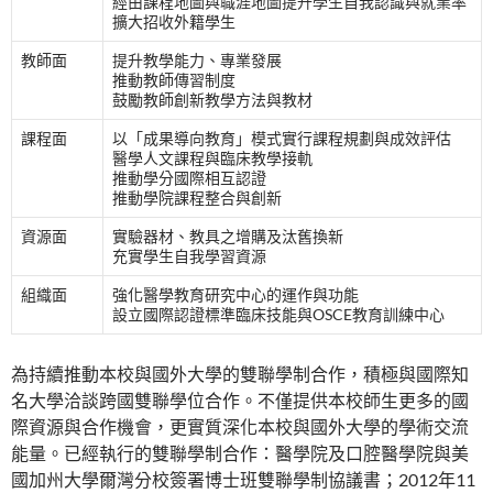
經由課程地圖與職涯地圖提升學生自我認識與就業率
擴大招收外籍學生
教師面
提升教學能力、專業發展
推動教師傳習制度
鼓勵教師創新教學方法與教材
課程面
以「成果導向教育」模式實行課程規劃與成效評估
醫學人文課程與臨床教學接軌
推動學分國際相互認證
推動學院課程整合與創新
資源面
實驗器材、教具之增購及汰舊換新
充實學生自我學習資源
組織面
強化醫學教育研究中心的運作與功能
設立國際認證標準臨床技能與OSCE教育訓練中心
為持續推動本校與國外大學的雙聯學制合作，積極與國際知
名大學洽談跨國雙聯學位合作。不僅提供本校師生更多的國
際資源與合作機會，更實質深化本校與國外大學的學術交流
能量。已經執行的雙聯學制合作：醫學院及口腔醫學院與美
國加州大學爾灣分校簽署博士班雙聯學制協議書；2012年11