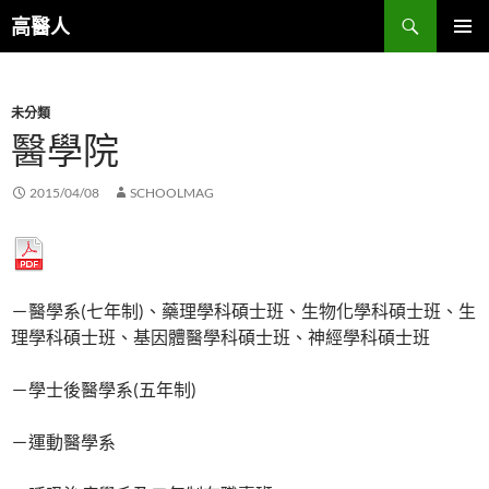
跳
搜
高醫人
至
尋
主
主要選單
要
未分類
內
醫學院
容
2015/04/08
SCHOOLMAG
－醫學系(七年制)、藥理學科碩士班、生物化學科碩士班、生
理學科碩士班、基因體醫學科碩士班、神經學科碩士班
－學士後醫學系(五年制)
－運動醫學系