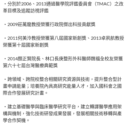
‧分別於2006、2013通過醫學院評鑑委員會（TMAC）之改
革目標及追蹤訪視評鑑
‧2009莊萬龍教授榮獲行政院傑出科技貢獻獎
‧2011何美泠教授榮獲第八屆國家新創獎、2013卓夙航教授
榮獲第十屆國家新創獎
‧2014顏正賢院長、林口長庚整形外科醫師魏福全校友榮獲
第六十七屆台灣醫療典範獎
‧跨領域、跨院校整合相關研究資源與技術，提升整合型計
畫申請能量；培養院內具高研究能量人才，加入國科會之國
際合作發展研究計畫。
‧建立基礎醫學與臨床醫學研究平台，建立轉譯醫學應用架
構與機制，強化技術研發成果發展，發展相關技術移轉與產
學合作契機。