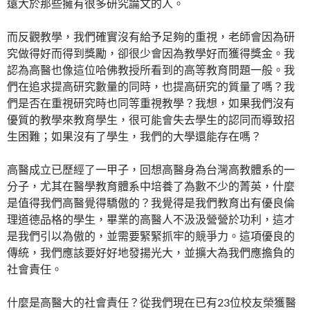
遠大於那些擁有很多研究論文的人。
而反觀教學，我們確實沒有給予足夠的重視，老師會因為研
究做得好而得到獎勵，卻很少會因為教學好而獲得獎金。我
認為高醫也像這位哈佛教授所看到的高等教育問題一般。我
們在追求提高研究數量的同時，也提高研究的質量了嗎？我
們是否在重視研究時也同等重視教學？我想，如果我們沒有
優質的教學來教育學生，很可能會失去學生的認同而導致招
生困難；如果沒有了學生，我們的大學還能存在嗎？
高醫成立已歷經了一甲子，回想高醫身為台灣高教體系的一
分子，尤其在醫學教育體系中培養了為數不少的菁英，什麼
是值得我們高醫覺得驕傲的？我覺得是我們教育出有優良倫
理道德品格的學生，畢業的高醫人不汲汲營營於功利，這才
是我們引以為傲的，並需要緊緊抓牢的競爭力。這項優良的
傳統，我們應該要好好地發揚光大，並擴大為我們應擔負的
社會責任。
什麼是高醫大的社會責任？從我們現在已有23位校友榮獲醫