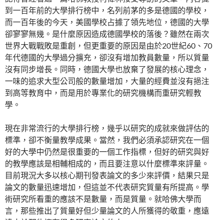
到一百年前的大學排行榜中，名列前茅的多是德國的學校，
而一百年後的今天，美國學校占據了領先地位，德國的大學
卻寥寥無幾。是什麼原因造成德國學校的落後？雖然在兩次
世界大戰戰敗是重創，但更重要的原因是由於20世紀60、70
年代德國的大學過分擴充，卻沒有增加教員數量，所以質量
沒有同步增長。同時，德國大學也放棄了發展的核心理念，
一味的追求大型公司般的數量增加，大量的經費並沒有挹注
到高等教育中，而是用於專業化的研究機構而重研究輕教
學。
現在非常流行的大學排行榜，幾乎以研究的成就來做評估的
標準，卻不衡量教學成果。當然，我們必須承認研究在一個
好的大學中仍然是很重要的一個工作指標，但好的研究與好
的教學應該是相輔相成的，而且要注意以什麼標準來評量。
目前現況大多以核心期刊發表論文的多少來評價，結果只是
論文的數量迅速增加，但這並不代表研究質量有所提高。學
術研究所看重的應該不是數量，而是質量。就哈佛大學而
言，那些推出了質量好但少量論文的人所獲得的敬重，應遠