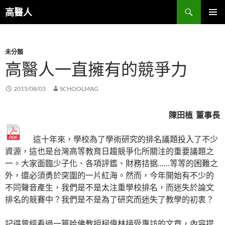
跳
搜
高醫人
至
尋
主
主要選單
要
未分類
內
高醫人一直擁有的競爭力
容
2015/08/03
SCHOOLMAG
陳田植 董事長
這十年來，學校為了學術研究的排名議題投入了不少
資源，這也是台灣高等教育日趨競爭化所關注的重要議題之
一。大家面臨少子化、各項評鑑、財務拮据……等等的困難之
外，還必須勇於突圍的一片紅海。然而，今年開始有不少的
不同聲音產生，我們是不是太注重學校排名，而迷失於論文
排名的競賽中？我們是不是為了研究而迷失了教學的初衷？
記得曾經看過一篇哈佛教授柯偉林接受專訪的文章，內容提