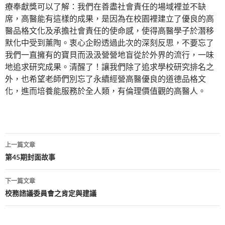
療奉獻獎可以了解：我們在善盡社會責任的場域裡並不缺
席，高醫能有這樣的成果，是因為在校園裡建立了優良的高
醫品格文化及承擔社會責任的使命感，使得高醫學子於潛移
默化中受到薰陶。衷心企盼透過此次的深刻反思，不要忘了
我們一直擁有的寶貝而汲汲營營地盲從於外界的流行，一味
地追求研究成果。清醒了！讓我們除了追求學校研究排名之
外，也希望老師們別忘了永續經營高醫優良的道德品格文
化，進而培養能服務於全人類，有倫理價值觀的高醫人。
文
上一篇文章
章
第45期封面故事
導
下一篇文章
覽
校務諮議委員會之肯定與建議