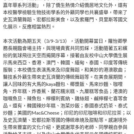
嘉年華系列活動」，除了僑生熱情介紹僑居地文化外，還有
本校醫學檢驗生物技術學系的外籍同學也共襄盛舉，帶來了
史瓦濟蘭舞蹈、宏都拉斯美食，以及索羅門、貝里斯等國文
化展示，反應相當熱烈。
本次活動為期五天（3/9-3/13），活動開幕當日，羅怡卿學
務長親臨會場主持，與現場貴賓共同剪綵，活動隨著五彩繽
紛的氣球飛往天空而揭開序幕，接著由友校中山大學僑生展
示馬來西亞、香港、澳門、韓國、緬甸、泰國、印度等傳統
服裝；本校僑生表演馬來及印度舞蹈，和美妙的港澳歌曲；
醫技系外籍生帶來史瓦濟蘭的傳統舞蹈等。在美食展期間，
讓人回味的有大馬的kaya麵包、椰漿飯、馬來炒麵、咖哩
角、炸年糕、炸香蕉、蘭花糯米糕、九層糕等食品；港澳的
咖喱魚旦、辣魚包、檸檬利賓納、雞絲翅、鹹檸檬七喜等食
品。還有，韓國辣炒年糕、泡菜炒飯；泰國泰式奶茶、泰式
炒麵；美國的Mac&Cheese；印尼的印尼咖啡和印尼拉茶；以
及史瓦濟蘭、宏都拉斯等國的傳統串燒及甜點等。感謝境外
生帶來豐富的文化介紹，更感謝眾多的老師、同學親自參與