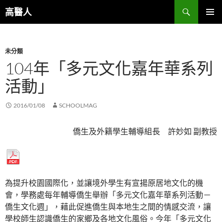
跳
搜
高醫人
至
尋
主
主要選單
要
未分類
內
104年「多元文化嘉年華系列
容
活動」
2016/01/08
SCHOOLMAG
僑生及外籍學生輔導組長 許妙如 副教授
為提升校園國際化，並讓境外學生有宣揚原居地文化的機
會，學務處每年輔導僑生舉辦「多元文化嘉年華系列活動－
僑生文化週」，藉此促進僑生與本地生之間的情感交流，讓
學校師生認識僑生的家鄉及各地文化風俗。今年「多元文化