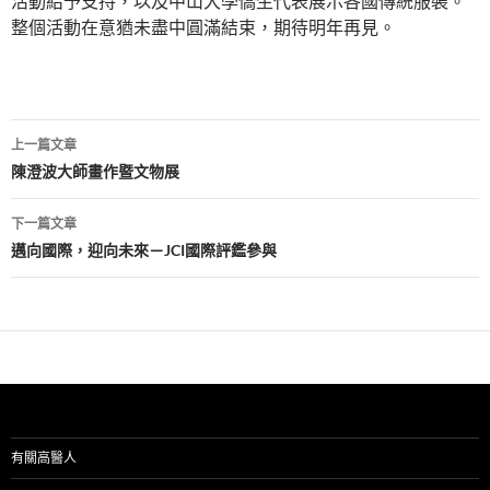
活動給予支持，以及中山大學僑生代表展示各國傳統服裝。
整個活動在意猶未盡中圓滿結束，期待明年再見。
文
上一篇文章
章
陳澄波大師畫作暨文物展
導
下一篇文章
覽
邁向國際，迎向未來－JCI國際評鑑參與
有關高醫人