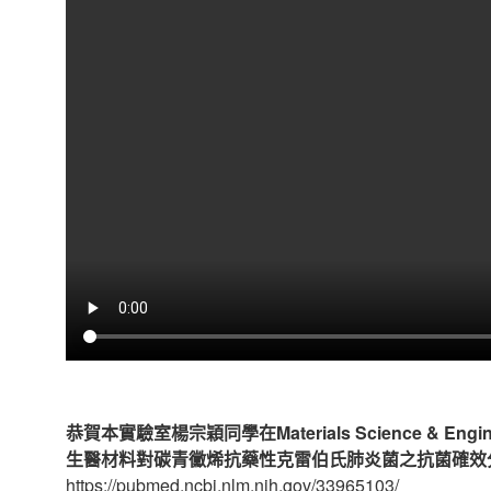
恭賀本實驗室楊宗穎同學在Materials Science & Engine
生醫材料對碳青黴烯抗藥性克雷伯氏肺炎菌之抗菌確效
https://pubmed.ncbi.nlm.nih.gov/33965103/