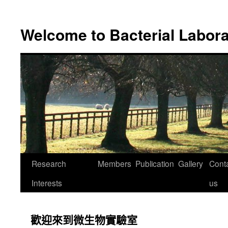
跳
至
Welcome to Bacterial Labor
主
要
內
容
Research
Members
Publication
Gallery
Cont
Interests
us
歡迎來到微生物實驗室