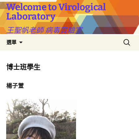
跳
Welcome to Virological
至
Laboratory
主
要
王聖帆老師 病毒實驗室
內
容
搜
選單
尋
關
鍵
字:
博士班學生
楊子萱