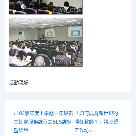
活動現場
文
Previous
Next
‹ 103學年度上學期一年級新
「如何成為新世紀的
Post
Post
章
生社會服務課程之BLS訓練
勝任教師？」講座暨
is
is
暨認證
工作坊 ›
導