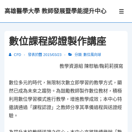
↓
高雄醫學大學 教師發展暨學能提升中心
Skip
選
單
to
Main
Content
數位課程認證製作講座
CFD
發表於
2015/03/23
分類:
數位風向球
教學資源組 陳慰敏/鞠莉莉撰寫
數位多元的時代，無限制次數立即學習的教學方式，顯
然已成為未來之趨勢。為鼓勵教師製作數位教材，積極
利用數位學習模式進行教學，增進教學成效；本中心特
邀請通過「課程認證」之教師分享其準備過程與送證經
驗。