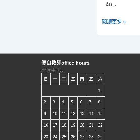
&n …
電
閱讀更多 »
子
模
擬
假
優良教師office hours
人
2026 年 8 月
教
日
一
二
三
四
五
六
學
1
教
案
2
3
4
5
6
7
8
撰
9
10
11
12
13
14
15
寫
16
17
18
19
20
21
22
說
明
23
24
25
26
27
28
29