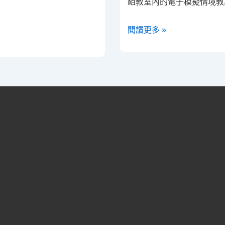
組教室內的電子模擬情境教具
電
閱讀更多 »
子
模
擬
假
人
教
學
應
用