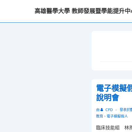
↓
高雄醫學大學 教師發展暨學能提升中
Skip
to
Main
Content
電子模擬
說明會
由
CFD
發表於
教育
、
電子模擬假人
臨床技能組 林