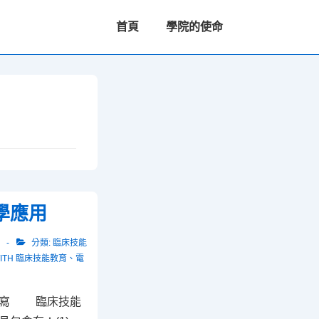
主
首頁
學院的使命
要
導
航
學應用
分類:
臨床技能
ITH
臨床技能教育
、
電
撰寫 臨床技能