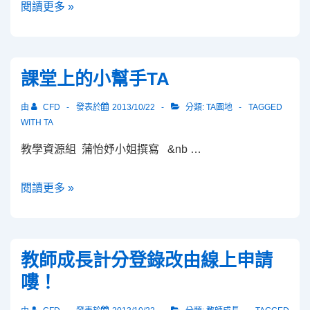
102
閱讀更多 »
學
年
度
課堂上的小幫手TA
上
學
由
CFD
發表於
2013/10/22
分類:
TA園地
TAGGED
期
WITH
TA
專
教學資源組 蒲怡妤小姐撰寫 &nb …
業
成
課
閱讀更多 »
長
堂
課
上
程
的
教師成長計分登錄改由線上申請
小
嘍！
幫
手