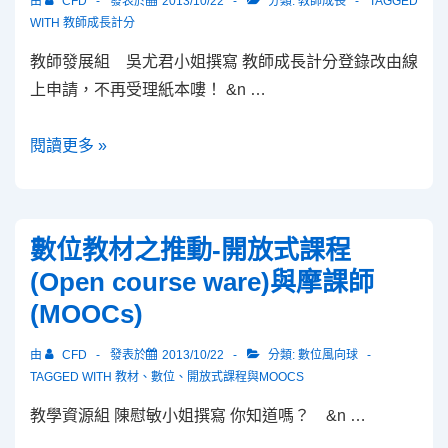
由
CFD
發表於
2013/10/22
分類:
教師成長
TAGGED
TA
WITH
教師成長計分
教師發展組 吳尤君小姐撰寫 教師成長計分登錄改由線
上申請，不再受理紙本嘍！ &n …
教
閱讀更多 »
師
成
長
數位教材之推動-開放式課程
計
(Open course ware)與摩課師
分
(MOOCs)
登
錄
由
CFD
發表於
2013/10/22
分類:
數位風向球
改
TAGGED WITH
教材
、
數位
、
開放式課程與MOOCS
由
教學資源組 陳慰敏小姐撰寫 你知道嗎？ &n …
線