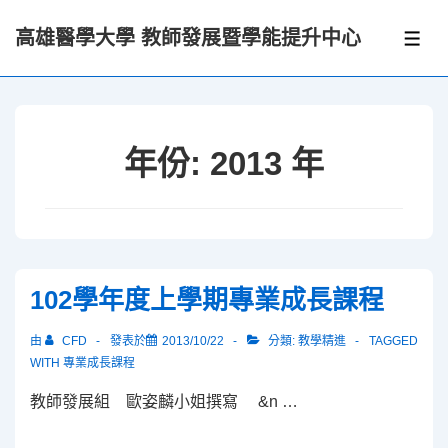
↓
高雄醫學大學 教師發展暨學能提升中心
Skip
選
單
to
Main
Content
年份:
2013 年
102學年度上學期專業成長課程
由
CFD
發表於
2013/10/22
分類:
教學精進
TAGGED
WITH
專業成長課程
教師發展組 歐姿麟小姐撰寫 &n …