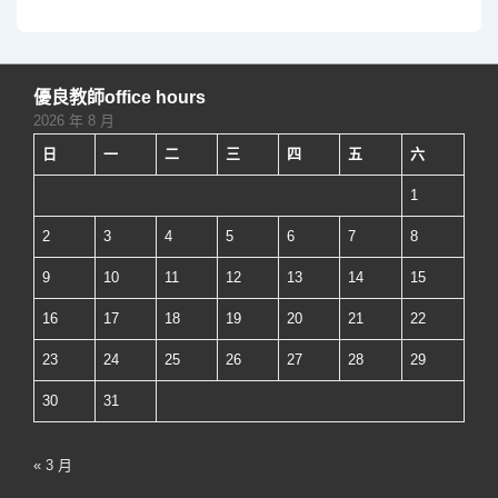
學
章
摩
臨
分
課
床
頁
師
優良教師office hours
技
(MOOCs)
2026 年 8 月
能
日
一
二
三
四
五
六
中
心
1
啟
2
3
4
5
6
7
8
用
9
10
11
12
13
14
15
典
16
17
18
19
20
21
22
禮
23
24
25
26
27
28
29
30
31
« 3 月