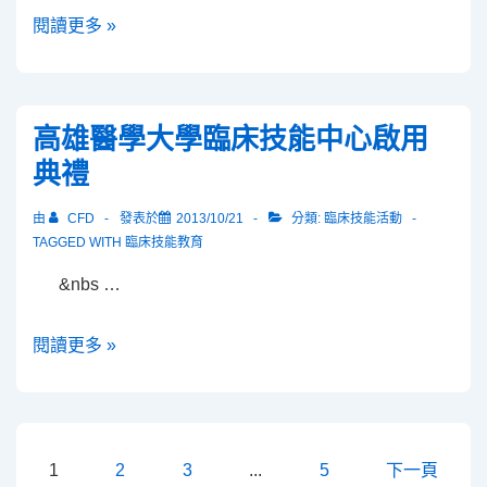
上
數
閱讀更多 »
申
位
請
教
嘍！
材
高雄醫學大學臨床技能中心啟用
之
典禮
推
動-
由
CFD
發表於
2013/10/21
分類:
臨床技能活動
開
TAGGED WITH
臨床技能教育
放
&nbs …
式
課
高
閱讀更多 »
程
雄
(Open
醫
course
學
ware)
大
文
1
2
3
...
5
下一頁
與