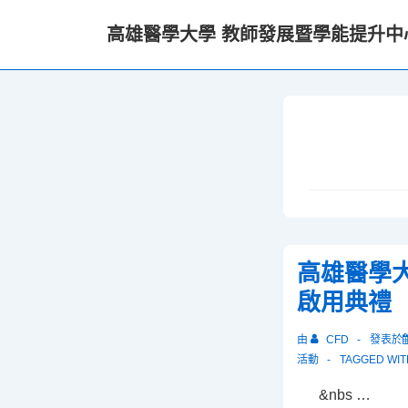
↓
高雄醫學大學 教師發展暨學能提升中
Skip
to
Main
Content
高雄醫學
啟用典禮
由
CFD
發表於
活動
TAGGED WI
&nbs …