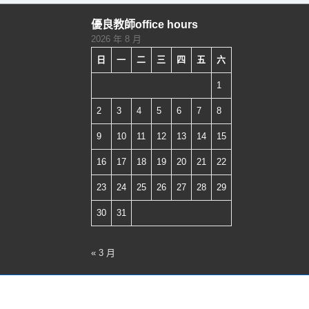
禮
擬
優良教師office hours
假
2026 年 8 月
人
日
一
二
三
四
五
六
教
1
學
應
2
3
4
5
6
7
8
用
9
10
11
12
13
14
15
16
17
18
19
20
21
22
23
24
25
26
27
28
29
30
31
« 3 月