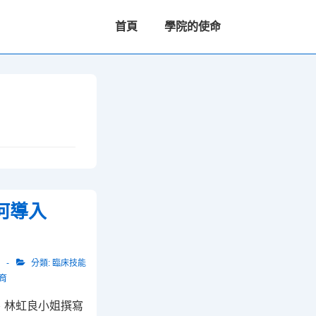
主
首頁
學院的使命
要
導
航
何導入
分類:
臨床技能
育
、林虹良小姐撰寫