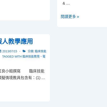
& …
技
閱讀更多 »
能
學
系
假人教學應用
課
程
2013/07/15
分類:
臨床技能
如
TAGGED WITH
臨床技能教育
、
電
何
導
虹良小姐撰寫 臨床技能
入
擬情境教具包含有：(1) …
OSCE
評
量