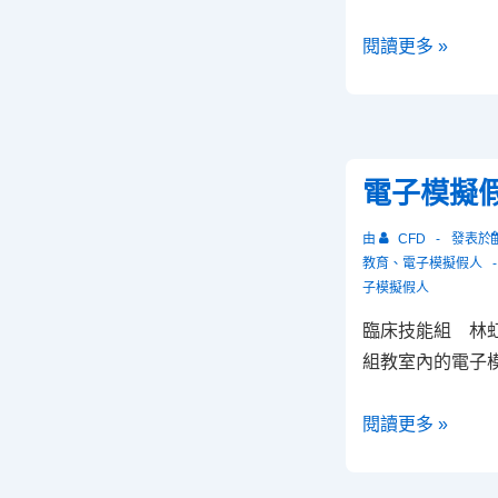
高
閱讀更多 »
雄
醫
學
大
電子模擬
學
臨
由
CFD
發表於
床
教育
、
電子模擬假人
子模擬假人
技
能
臨床技能組 林
中
組教室內的電子模
心
啟
電
閱讀更多 »
用
子
典
模