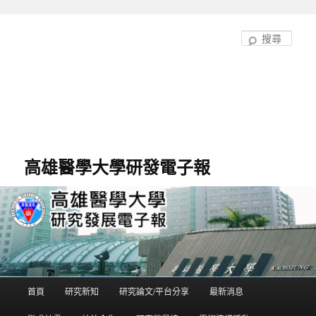
跳
至
搜
主
尋
要
內
容
高雄醫學大學研發電子報
首頁
研究新知
研究論文/平台分享
最新消息
主