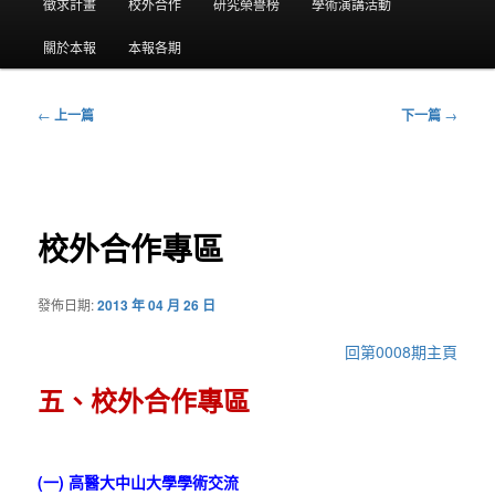
要
徵求計畫
校外合作
研究榮譽榜
學術演講活動
選
關於本報
本報各期
單
←
上一篇
下一篇
→
文
章
導
覽
校外合作專區
發佈日期:
2013 年 04 月 26 日
回第0008期主頁
五、校外合作專區
(一) 高醫大中山大學學術交流