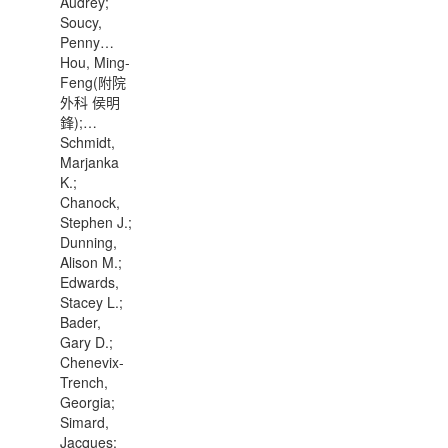
Audrey;
Soucy,
Penny…
Hou, Ming-
Feng(附院
外科 侯明
鋒);…
Schmidt,
Marjanka
K.;
Chanock,
Stephen J.;
Dunning,
Alison M.;
Edwards,
Stacey L.;
Bader,
Gary D.;
Chenevix-
Trench,
Georgia;
Simard,
Jacques;