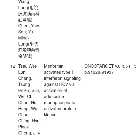
Wang-
Long(附院
肝膽胰內科
莊萬龍);
Chen, Yaw-
Sen; Yu,
Ming-
Lung(附院
肝膽胰內科
余明隆)
12
Tsai, Wei-
Metformin
ONCOTARGET v.8 n.54
Lun;
activates type I
p.91928-91937
Chang,
interferon signaling
Tsung-
against HCV via
Hsien; Sun,
activation of
Wei-Chi;
adenosine
Chan, Hoi-
monophosphate-
Hung; Wu,
activated protein
Chun-
kinase
Ching; Hsu,
Ping-I;
Cheng, Jin-