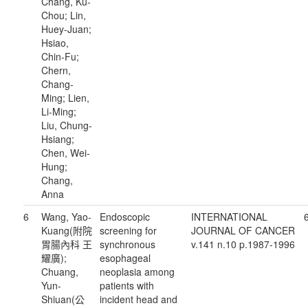
Chang, Ku-
Chou; Lin,
Huey-Juan;
Hsiao,
Chin-Fu;
Chern,
Chang-
Ming; Lien,
Li-Ming;
Liu, Chung-
Hsiang;
Chen, Wei-
Hung;
Chang,
Anna
6
Wang, Yao-
Endoscopic
INTERNATIONAL
Kuang(附院
screening for
JOURNAL OF CANCER
胃腸內科 王
synchronous
v.141 n.10 p.1987-1996
耀廣);
esophageal
Chuang,
neoplasia among
Yun-
patients with
Shiuan(公
incident head and