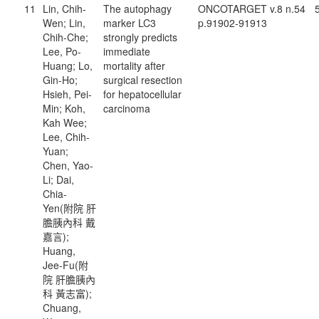
11
Lin, Chih-
The autophagy
ONCOTARGET v.8 n.54
Wen; Lin,
marker LC3
p.91902-91913
Chih-Che;
strongly predicts
Lee, Po-
immediate
Huang; Lo,
mortality after
Gin-Ho;
surgical resection
Hsieh, Pei-
for hepatocellular
Min; Koh,
carcinoma
Kah Wee;
Lee, Chih-
Yuan;
Chen, Yao-
Li; Dai,
Chia-
Yen(附院 肝
膽胰內科 戴
嘉言);
Huang,
Jee-Fu(附
院 肝膽胰內
科 黃志富);
Chuang,