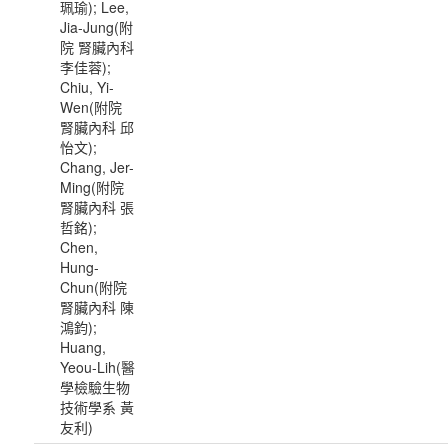
珮瑜); Lee,
Jia-Jung(附
院 腎臟內科
李佳蓉);
Chiu, Yi-
Wen(附院
腎臟內科 邱
怡文);
Chang, Jer-
Ming(附院
腎臟內科 張
哲銘);
Chen,
Hung-
Chun(附院
腎臟內科 陳
鴻鈞);
Huang,
Yeou-Lih(醫
學檢驗生物
技術學系 黃
友利)