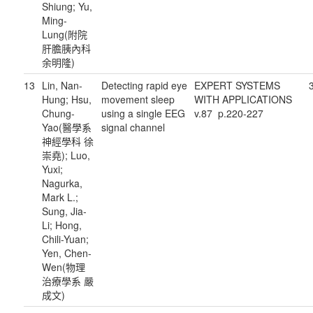
Shiung; Yu,
Ming-
Lung(附院
肝膽胰內科
余明隆)
13
Lin, Nan-
Detecting rapid eye
EXPERT SYSTEMS
Hung; Hsu,
movement sleep
WITH APPLICATIONS
Chung-
using a single EEG
v.87 p.220-227
Yao(醫學系
signal channel
神經學科 徐
崇堯); Luo,
Yuxi;
Nagurka,
Mark L.;
Sung, Jia-
Li; Hong,
Chili-Yuan;
Yen, Chen-
Wen(物理
治療學系 嚴
成文)