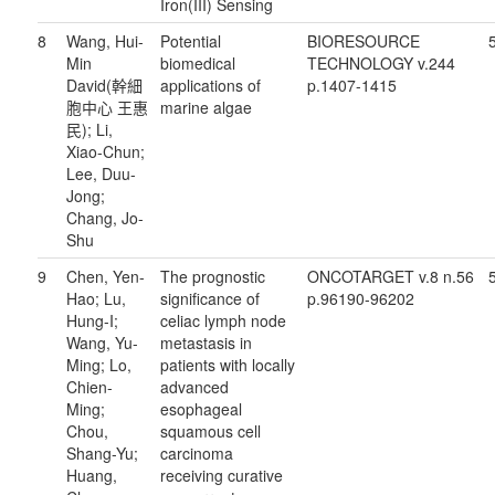
Iron(III) Sensing
8
Wang, Hui-
Potential
BIORESOURCE
Min
biomedical
TECHNOLOGY v.244
David(幹細
applications of
p.1407-1415
胞中心 王惠
marine algae
民); Li,
Xiao-Chun;
Lee, Duu-
Jong;
Chang, Jo-
Shu
9
Chen, Yen-
The prognostic
ONCOTARGET v.8 n.56
Hao; Lu,
significance of
p.96190-96202
Hung-I;
celiac lymph node
Wang, Yu-
metastasis in
Ming; Lo,
patients with locally
Chien-
advanced
Ming;
esophageal
Chou,
squamous cell
Shang-Yu;
carcinoma
Huang,
receiving curative