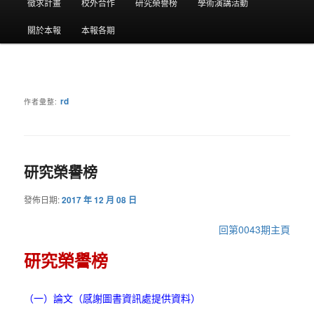
要
徵求計畫
校外合作
研究榮譽榜
學術演講活動
選
關於本報
本報各期
單
rd
作者彙整:
研究榮譽榜
發佈日期:
2017 年 12 月 08 日
回第0043期主頁
研究榮譽榜
（一）論文（感謝圖書資訊處提供資料）