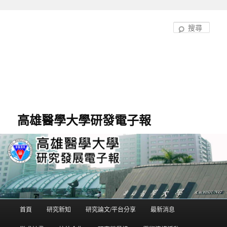
跳
跳
至
至
搜
主
輔
尋
要
助
內
內
容
容
高雄醫學大學研發電子報
首頁
研究新知
研究論文/平台分享
最新消息
主