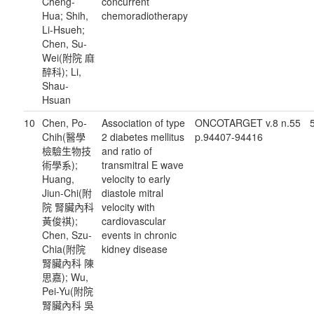
Cheng-
concurrent
Hua; Shih,
chemoradiotherapy
Li-Hsueh;
Chen, Su-
Wei(附院 麻
醉科); Li,
Shau-
Hsuan
10
Chen, Po-
Association of type
ONCOTARGET v.8 n.55
Chih(醫學
2 diabetes mellitus
p.94407-94416
檢驗生物技
and ratio of
術學系);
transmitral E wave
Huang,
velocity to early
Jiun-Chi(附
diastole mitral
院 腎臟內科
velocity with
黃俊祺);
cardiovascular
Chen, Szu-
events in chronic
Chia(附院
kidney disease
腎臟內科 陳
思嘉); Wu,
Pei-Yu(附院
腎臟內科 吳