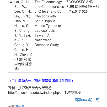
14
Lai, C. -H.;
The Epidemiology
ZOONOSES AND
Sun, W.;
and Characteristics
PUBLIC HEALTH v.64
Lee, C. -H.;
of Q fever and Co-
n.7 p.517-526
Lin, J. -N.;
infections with
Liao, M. -
Scrub Typhus,
H.; Liu, S. -
Murine Typhus or
S.; Chang,
Leptospirosis in
T. -Y.; Tsai,
Taiwan: A
K. -F.;
Nationwide
Chang, Y. -
Database Study
C.; Lin, H. -
H.; Chen, Y.
-H.(附院 感
染內科 陳彥
旭)
（二）產學合作（感謝產學營運處提供資料）
專利、技轉及產學合作榮譽榜
http://ooiuc.kmu.edu.tw/index.php/zh-TW/榮譽榜
回第0043期主頁
分類:
第43期