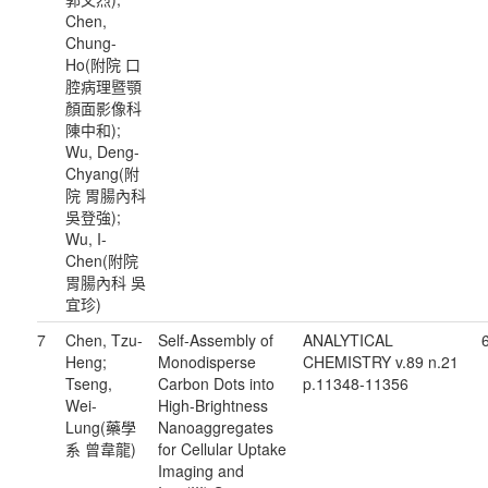
Chen,
Chung-
Ho(附院 口
腔病理暨顎
顏面影像科
陳中和);
Wu, Deng-
Chyang(附
院 胃腸內科
吳登強);
Wu, I-
Chen(附院
胃腸內科 吳
宜珍)
7
Chen, Tzu-
Self-Assembly of
ANALYTICAL
Heng;
Monodisperse
CHEMISTRY v.89 n.21
Tseng,
Carbon Dots into
p.11348-11356
Wei-
High-Brightness
Lung(藥學
Nanoaggregates
系 曾韋龍)
for Cellular Uptake
Imaging and