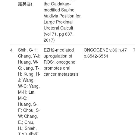
羅英襄)
the Galdakao-
modified Supine
Valdivia Position for
Large Proximal
Ureteral Calculi
(vol 71, pg 837,
2017)
4
Shih, C-H;
EZH2-mediated
ONCOGENE v.36 n.47
Chang, Y-J;
upregulation of
p.6542-6554
Huang, W-
ROS1 oncogene
C; Jang, T-
promotes oral
H; Kung, H-
cancer metastasis
J; Wang,
W-C; Yang,
M-H; Lin,
M-C;
Huang, S-
F; Chou, S-
W; Chang,
E.; Chiu,
H.; Shieh,
T-Y(口腔衛