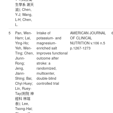
生學系 謝天
渝); Chen,
Y-J; Wang,
L-H; Chen,
L.
5
Pan, Wen-
Intake of
AMERICAN JOURNAL
Harn; Lai,
potassium- and
OF CLINICAL
Ying-Ho;
magnesium-
NUTRITION v.106 n.5
Yeh, Wen-
enriched salt
p.1267-1273
Ting; Chen,
improves functional
Jiunn-
outcome after
Rong;
stroke: a
Jeng,
randomized,
Jiann-
multicenter,
Shing; Bai,
double-blind
Chyi-Huey;
controlled trial
Lin, Ruey-
Tay(附院 神
經科 林瑞
泰); Lee,
Tsong-Hai;