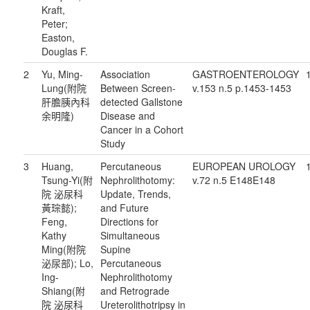
Kraft,
Peter;
Easton,
Douglas F.
2
Yu, Ming-
Association
GASTROENTEROLOGY
Lung(附院
Between Screen-
v.153 n.5 p.1453-1453
肝膽胰內科
detected Gallstone
余明隆)
Disease and
Cancer in a Cohort
Study
3
Huang,
Percutaneous
EUROPEAN UROLOGY
Tsung-Yi(附
Nephrolithotomy:
v.72 n.5 E148E148
院 泌尿科
Update, Trends,
黃琮懿);
and Future
Feng,
Directions for
Kathy
Simultaneous
Ming(附院
Supine
泌尿部); Lo,
Percutaneous
Ing-
Nephrolithotomy
Shiang(附
and Retrograde
院 泌尿科
Ureterolithotripsy in