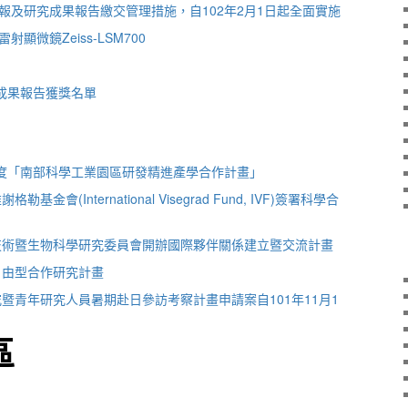
報及研究成果報告繳交管理措施，自102年2月1日起全面實施
顯微鏡Zeiss-LSM700
究成果報告獲獎名單
年度「南部科學工業園區研發精進產學合作計畫」
金會(International Visegrad Fund, IVF)簽署科學合
物技術暨生物科學研究委員會開辦國際夥伴關係建立暨交流計畫
自由型合作研究計畫
究暨青年研究人員暑期赴日參訪考察計畫申請案自101年11月1
區