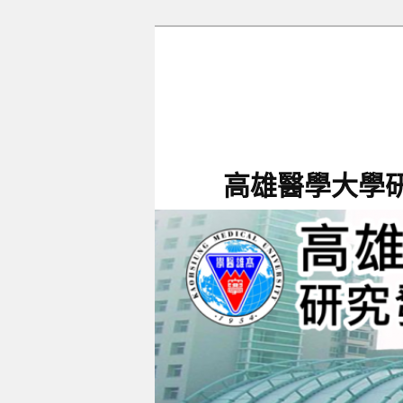
跳
跳
至
至
主
輔
要
助
內
內
容
容
高雄醫學大學