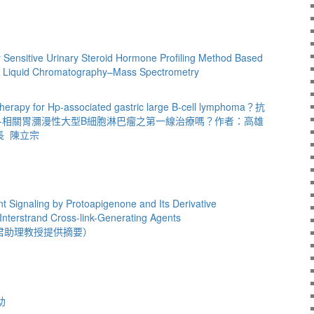
Sensitive Urinary Steroid Hormone Profiling Method Based
ng Liquid Chromatography–Mass Spectrometry
ine therapy for Hp-associated gastric large B-cell lymphoma？抗
-相關胃瀰漫性大型B細胞淋巴瘤之第一線治療嗎？作者：高雄
長 陳立宗
t Signaling by Protoapigenone and Its Derivative
 Interstrand Cross-link-Generating Agents
vo（王惠君助理教授提供摘要）
助