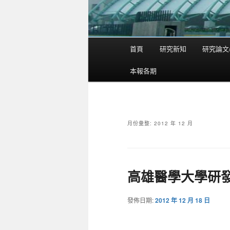
首頁
研究新知
研究論文
主
要
本報各期
選
單
月份彙整:
2012 年 12 月
高雄醫學大學研
發佈日期:
2012 年 12 月 18 日