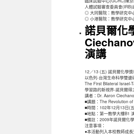
臨床試驗中心(GCRC)陳京岷
人體試驗審查委員會(IRB)許
◎ 大同醫院：教學研究中心
◎ 小港醫院：教學研究中心
諾貝爾化學獎
Ciechano
演講
12／13 (五) 諾貝爾化學獎得主Dr
以色列-台灣生命科學雙邊
The First Bilateral Isra
學習路的新視界-諾貝爾得主Dr. 
講者：Dr. Aaron Ciech
■講題：The Revolution of P
■時間：102年12月13日(五)1
■地點：第一教學大樓B1 
■備註：2009年諾貝爾化學獎
注意事項：
●本活動列入本校教師成長