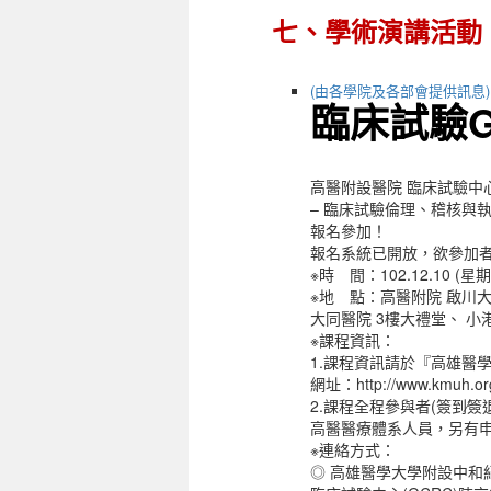
七、學術演講活動
(由各學院及各部會提供訊息)
臨床試驗
高醫附設醫院 臨床試驗中
– 臨床試驗倫理、稽核與
報名參加！
報名系統已開放，欲參加者
※時 間：102.12.10 (星期
※地 點：高醫附院 啟川大
大同醫院 3樓大禮堂、 小港
※課程資訊：
1.課程資訊請於『高雄醫
網址：http://www.kmuh.or
2.課程全程參與者(簽到∕
高醫醫療體系人員，另有
※連絡方式：
◎ 高雄醫學大學附設中和