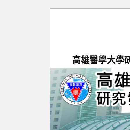
跳
跳
至
至
主
輔
要
助
內
內
容
容
高雄醫學大學