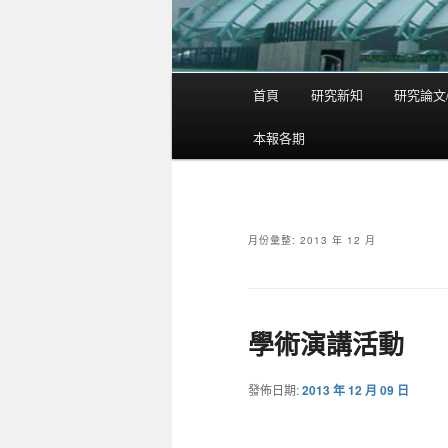
首頁
研究新知
研究論文
主
要
本報各期
選
單
月份彙整:
2013 年 12 月
學術演講活動
發佈日期:
2013 年 12 月 09 日