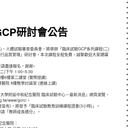
GCP研討會公告
心、人體試驗審查委員會，將舉辦「臨床試驗GCP系列課程(二)
執行品質管理」研討會。本次課程全程免費，誠摯歡迎大家踴躍
請盡速報名，謝謝~
二)下午 1:00~5:30
樓6樓第二講堂 (實際授課)
醫院 8樓教學討論室 (連線上課)
學大學附設中和紀念醫院 臨床試驗中心－最新消息』網頁瀏覽，
g.tw/www/gcrc/。
簽退皆有)，將發予「臨床試驗教育訓練課程證書(3小時)」。
申請「教師成長積分」。
紀念醫院：