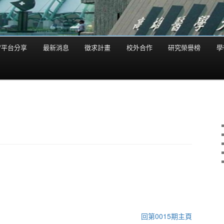
/平台分享
最新消息
徵求計畫
校外合作
研究榮譽榜
學
回第0015期主頁