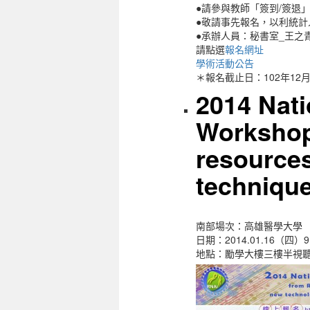
●請參與教師「簽到/簽退
●敬請事先報名，以利統計
●承辦人員：秘書室_王之青 cch
請點選
報名網址
學術活動公告
＊報名截止日：102年12月0
2014 Nat
Workshop
resources
technique
南部場次：高雄醫學大學
日期：2014.01.16（四）9
地點：勵學大樓三樓半視