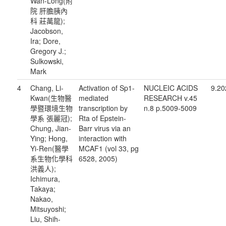
Wan-Long(附
院 肝膽胰內
科 莊萬龍);
Jacobson,
Ira; Dore,
Gregory J.;
Sulkowski,
Mark
4
Chang, Li-
Activation of Sp1-
NUCLEIC ACIDS
9.20
Kwan(生物醫
mediated
RESEARCH v.45
學暨環境生物
transcription by
n.8 p.5009-5009
學系 張麗冠);
Rta of Epstein-
Chung, Jian-
Barr virus via an
Ying; Hong,
interaction with
Yi-Ren(醫學
MCAF1 (vol 33, pg
系生物化學科
6528, 2005)
洪義人);
Ichimura,
Takaya;
Nakao,
Mitsuyoshi;
Liu, Shih-