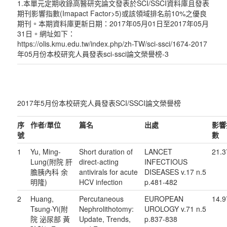
1.本單元定期收錄高醫研究論文發表於SCI/SSCI資料庫且發表
期刊影響指數(Imapact Factor>5)或該領域排名前10%之優良
期刊。本期資料庫更新日期：2017年05月01日至2017年05月
31日。網址如下：
https://olis.kmu.edu.tw/index.php/zh-TW/sci-ssci/1674-2017
年05月份本校研究人員發表sci-ssci論文榮譽榜-3
2017年5月份本校研究人員發表SCI/SSCI論文榮譽榜
序
作者
/
單位
篇名
出處
影響
號
數
1
Yu, Ming-
Short duration of
LANCET
21.3
Lung(附院 肝
direct-acting
INFECTIOUS
膽胰內科 余
antivirals for acute
DISEASES v.17 n.5
明隆)
HCV infection
p.481-482
2
Huang,
Percutaneous
EUROPEAN
14.9
Tsung-Yi(附
Nephrolithotomy:
UROLOGY v.71 n.5
院 泌尿部 黃
Update, Trends,
p.837-838