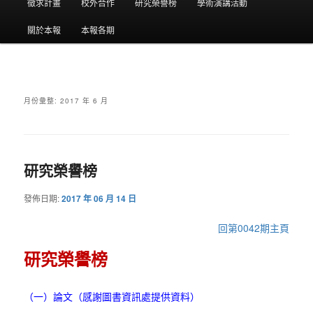
要
徵求計畫
校外合作
研究榮譽榜
學術演講活動
選
關於本報
本報各期
單
月份彙整:
2017 年 6 月
研究榮譽榜
發佈日期:
2017 年 06 月 14 日
回第0042期主頁
研究榮譽榜
（一）論文（感謝圖書資訊處提供資料）