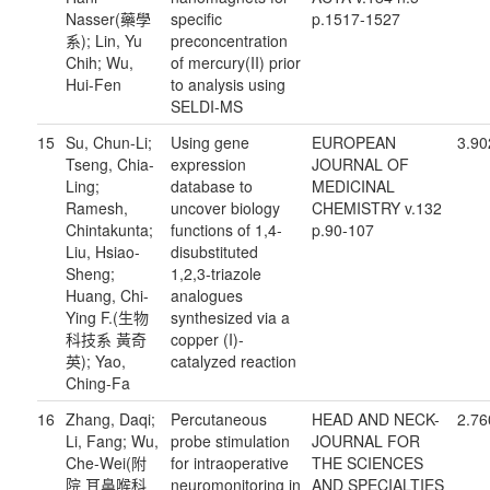
Nasser(藥學
specific
p.1517-1527
系); Lin, Yu
preconcentration
Chih; Wu,
of mercury(II) prior
Hui-Fen
to analysis using
SELDI-MS
15
Su, Chun-Li;
Using gene
EUROPEAN
3.90
Tseng, Chia-
expression
JOURNAL OF
Ling;
database to
MEDICINAL
Ramesh,
uncover biology
CHEMISTRY v.132
Chintakunta;
functions of 1,4-
p.90-107
Liu, Hsiao-
disubstituted
Sheng;
1,2,3-triazole
Huang, Chi-
analogues
Ying F.(生物
synthesized via a
科技系 黃奇
copper (I)-
英); Yao,
catalyzed reaction
Ching-Fa
16
Zhang, Daqi;
Percutaneous
HEAD AND NECK-
2.76
Li, Fang; Wu,
probe stimulation
JOURNAL FOR
Che-Wei(附
for intraoperative
THE SCIENCES
院 耳鼻喉科
neuromonitoring in
AND SPECIALTIES