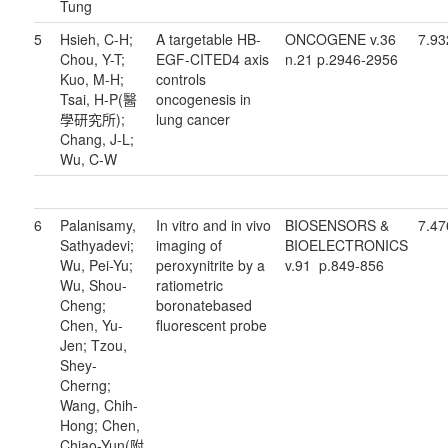
Tung
5
Hsieh, C-H;
A targetable HB-
ONCOGENE v.36
7.93
Chou, Y-T;
EGF-CITED4 axis
n.21 p.2946-2956
Kuo, M-H;
controls
Tsai, H-P(醫
oncogenesis in
學研究所);
lung cancer
Chang, J-L;
Wu, C-W
6
Palanisamy,
In vitro and in vivo
BIOSENSORS &
7.47
Sathyadevi;
imaging of
BIOELECTRONICS
Wu, Pei-Yu;
peroxynitrite by a
v.91 p.849-856
Wu, Shou-
ratiometric
Cheng;
boronatebased
Chen, Yu-
fluorescent probe
Jen; Tzou,
Shey-
Cherng;
Wang, Chih-
Hong; Chen,
Chiao-Yun(附