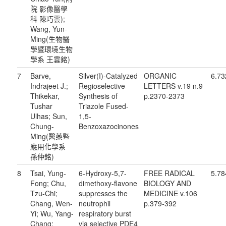
院 影像醫學
科 陳巧雲);
Wang, Yun-
Ming(生物醫
學暨環境生物
學系 王雲銘)
7
Barve,
Silver(I)-Catalyzed
ORGANIC
6.73
Indrajeet J.;
Regioselective
LETTERS v.19 n.9
Thikekar,
Synthesis of
p.2370-2373
Tushar
Triazole Fused-
Ulhas; Sun,
1,5-
Chung-
Benzoxazocinones
Ming(醫藥暨
應用化學系
孫仲銘)
8
Tsai, Yung-
6-Hydroxy-5,7-
FREE RADICAL
5.78
Fong; Chu,
dimethoxy-flavone
BIOLOGY AND
Tzu-Chi;
suppresses the
MEDICINE v.106
Chang, Wen-
neutrophil
p.379-392
Yi; Wu, Yang-
respiratory burst
Chang;
via selective PDE4