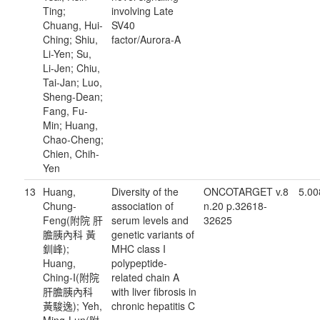
Ting;
involving Late
Chuang, Hui-
SV40
Ching; Shiu,
factor/Aurora-A
Li-Yen; Su,
Li-Jen; Chiu,
Tai-Jan; Luo,
Sheng-Dean;
Fang, Fu-
Min; Huang,
Chao-Cheng;
Chien, Chih-
Yen
13
Huang,
Diversity of the
ONCOTARGET v.8
5.00
Chung-
association of
n.20 p.32618-
Feng(附院 肝
serum levels and
32625
膽胰內科 黃
genetic variants of
釧峰);
MHC class I
Huang,
polypeptide-
Ching-I(附院
related chain A
肝膽胰內科
with liver fibrosis in
黃駿逸); Yeh,
chronic hepatitis C