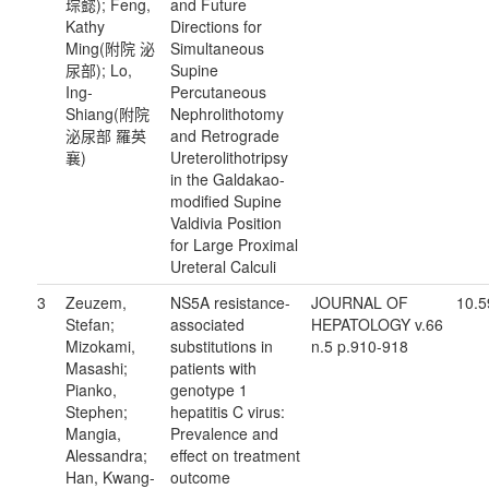
琮懿); Feng,
and Future
Kathy
Directions for
Ming(附院 泌
Simultaneous
尿部); Lo,
Supine
Ing-
Percutaneous
Shiang(附院
Nephrolithotomy
泌尿部 羅英
and Retrograde
襄)
Ureterolithotripsy
in the Galdakao-
modified Supine
Valdivia Position
for Large Proximal
Ureteral Calculi
3
Zeuzem,
NS5A resistance-
JOURNAL OF
10.5
Stefan;
associated
HEPATOLOGY v.66
Mizokami,
substitutions in
n.5 p.910-918
Masashi;
patients with
Pianko,
genotype 1
Stephen;
hepatitis C virus:
Mangia,
Prevalence and
Alessandra;
effect on treatment
Han, Kwang-
outcome