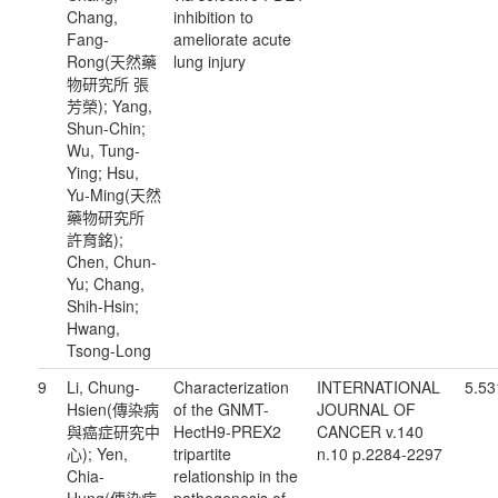
Chang,
inhibition to
Fang-
ameliorate acute
Rong(天然藥
lung injury
物研究所 張
芳榮); Yang,
Shun-Chin;
Wu, Tung-
Ying; Hsu,
Yu-Ming(天然
藥物研究所
許育銘);
Chen, Chun-
Yu; Chang,
Shih-Hsin;
Hwang,
Tsong-Long
9
Li, Chung-
Characterization
INTERNATIONAL
5.53
Hsien(傳染病
of the GNMT-
JOURNAL OF
與癌症研究中
HectH9-PREX2
CANCER v.140
心); Yen,
tripartite
n.10 p.2284-2297
Chia-
relationship in the