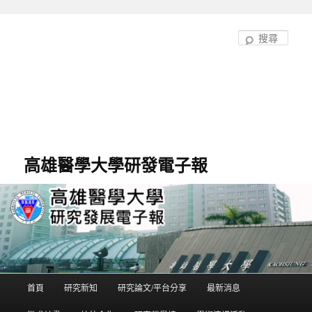
跳
跳
至
至
搜
主
輔
尋
要
助
內
內
容
容
高雄醫學大學研發電子報
首頁
研究新知
研究論文/平台分享
最新消息
主