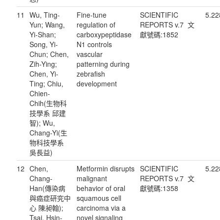
11
Wu, Ting-
Fine-tune
SCIENTIFIC
5.22
Yun; Wang,
regulation of
REPORTS v.7 文
Yi-Shan;
carboxypeptidase
獻號碼:1852
Song, Yi-
N1 controls
Chun; Chen,
vascular
Zih-Ying;
patterning during
Chen, Yi-
zebrafish
Ting; Chiu,
development
Chien-
Chih(生物科
技學系 邱建
智); Wu,
Chang-Yi(生
物科技學系
吳長益)
12
Chen,
Metformin disrupts
SCIENTIFIC
5.22
Chang-
malignant
REPORTS v.7 文
Han(傳染病
behavior of oral
獻號碼:1358
與癌症研究中
squamous cell
心 陳昶翰);
carcinoma via a
Tsai, Hsin-
novel signaling