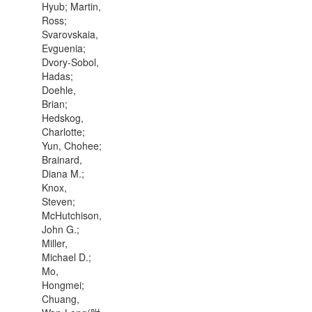
Hyub; Martin,
Ross;
Svarovskaia,
Evguenia;
Dvory-Sobol,
Hadas;
Doehle,
Brian;
Hedskog,
Charlotte;
Yun, Chohee;
Brainard,
Diana M.;
Knox,
Steven;
McHutchison,
John G.;
Miller,
Michael D.;
Mo,
Hongmei;
Chuang,