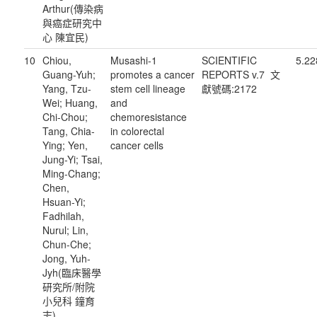
Arthur(傳染病
與癌症研究中
心 陳宜民)
10
Chiou,
Musashi-1
SCIENTIFIC
5.22
Guang-Yuh;
promotes a cancer
REPORTS v.7 文
Yang, Tzu-
stem cell lineage
獻號碼:2172
Wei; Huang,
and
Chi-Chou;
chemoresistance
Tang, Chia-
in colorectal
Ying; Yen,
cancer cells
Jung-Yi; Tsai,
Ming-Chang;
Chen,
Hsuan-Yi;
Fadhilah,
Nurul; Lin,
Chun-Che;
Jong, Yuh-
Jyh(臨床醫學
研究所/附院
小兒科 鐘育
志)