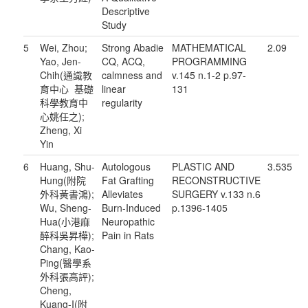
Descriptive
Study
5
Wei, Zhou;
Strong Abadie
MATHEMATICAL
2.09
Yao, Jen-
CQ, ACQ,
PROGRAMMING
Chih(通識教
calmness and
v.145 n.1-2 p.97-
育中心 基礎
linear
131
科學教育中
regularity
心姚任之);
Zheng, Xi
Yin
6
Huang, Shu-
Autologous
PLASTIC AND
3.535
Hung(附院
Fat Grafting
RECONSTRUCTIVE
外科黃書鴻);
Alleviates
SURGERY v.133 n.6
Wu, Sheng-
Burn-Induced
p.1396-1405
Hua(小港麻
Neuropathic
醉科吳昇樺);
Pain in Rats
Chang, Kao-
Ping(醫學系
外科張高評);
Cheng,
Kuang-I(附