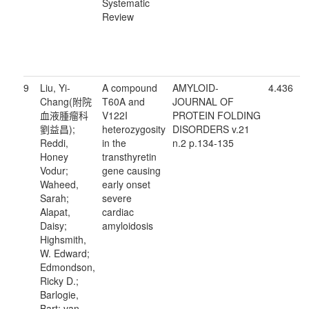
Systematic
Review
9
Liu, Yi-
A compound
AMYLOID-
4.436
Chang(附院
T60A and
JOURNAL OF
血液腫瘤科
V122I
PROTEIN FOLDING
劉益昌);
heterozygosity
DISORDERS v.21
Reddi,
in the
n.2 p.134-135
Honey
transthyretin
Vodur;
gene causing
Waheed,
early onset
Sarah;
severe
Alapat,
cardiac
Daisy;
amyloidosis
Highsmith,
W. Edward;
Edmondson,
Ricky D.;
Barlogie,
Bart; van