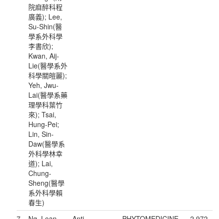
院麻醉科程
廣義); Lee,
Su-Shin(醫
學系外科學
李書欣);
Kwan, Aij-
Lie(醫學系外
科學關皚麗);
Yeh, Jwu-
Lai(醫學系藥
理學科葉竹
來); Tsai,
Hung-Pei;
Lin, Sin-
Daw(醫學系
外科學林幸
道); Lai,
Chung-
Sheng(醫學
系外科學賴
春生)
7
Ng, Lean-
Anti-
PHYTOMEDICINE
2.972