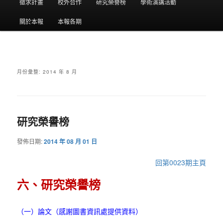
要
徵求計畫
校外合作
研究榮譽榜
學術演講活動
選
關於本報
本報各期
單
月份彙整:
2014 年 8 月
研究榮譽榜
發佈日期:
2014 年 08 月 01 日
回第0023期主頁
六、研究榮譽榜
（一）論文（感謝圖書資訊處提供資料）