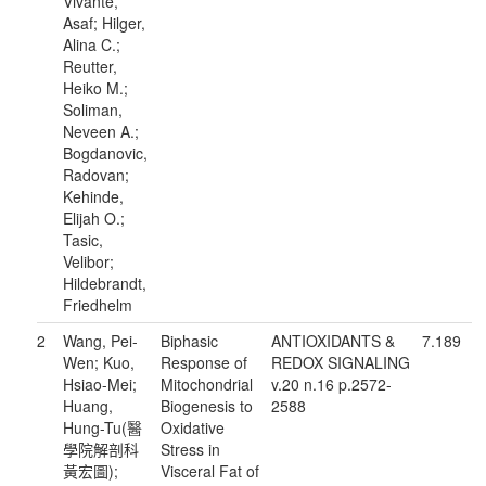
Vivante,
Asaf; Hilger,
Alina C.;
Reutter,
Heiko M.;
Soliman,
Neveen A.;
Bogdanovic,
Radovan;
Kehinde,
Elijah O.;
Tasic,
Velibor;
Hildebrandt,
Friedhelm
2
Wang, Pei-
Biphasic
ANTIOXIDANTS &
7.189
Wen; Kuo,
Response of
REDOX SIGNALING
Hsiao-Mei;
Mitochondrial
v.20 n.16 p.2572-
Huang,
Biogenesis to
2588
Hung-Tu(醫
Oxidative
學院解剖科
Stress in
黃宏圖);
Visceral Fat of