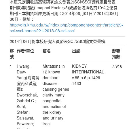
本單元定期收錄高醫研究論文發表於SCI/SSCI資料庫且發表
期刊影響指數(Imapact Factor>5)或該領域排名前10%之優良
期刊。本期資料庫更新日期：2014年06月01日至2014年06月
30日。網址：
http://olis.kmu.edu.tw/index.php/component/content/article/29-
sci-ssci-honor/221-2013-08-sci-ssci
2014年06月份本校研究人員發表SCI/SSCI論文榮譽榜
序
作者
/
單位
篇名
出處
影響
號
指數
1
Hwang,
Mutations in
KIDNEY
7.916
Daw-
12 known
INTERNATIONAL
Yang(附院腎
dominant
v.85 n.6 p.1429-
臟內科黃道
disease-
1433
揚);
causing genes
Dworschak,
clarify many
Gabriel C.;
congenital
Kohl,
anomalies of
Stefan;
the kidney
Saisawat,
and urinary
Pawaree;
tract