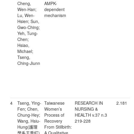
Cheng,
AMPK-
Wen-Han;
dependent
Lu, Wen-
mechanism
Hsien; Sun,
Gwo-Ching;
Yeh, Tung-
Chen;
Hsiao,
Michael;
Tseng,
Ching-Jiunn
4
Tseng, Ying-
Taiwanese
RESEARCH IN
2.181
Fen; Chen,
Women’s
NURSING &
Chung-Hey;
Process of
HEALTH v.37 n.3
Wang, Hsiu-
Recovery
219-228
Hung(護理
From Stillbirth:
學系王秀紅)
A Qualitative