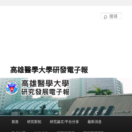
跳
跳
至
至
搜
主
輔
尋
要
助
內
內
容
容
高雄醫學大學研發電子報
首頁
研究新知
研究論文/平台分享
最新消息
主