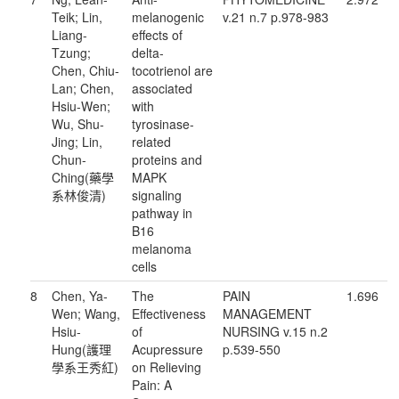
Teik; Lin,
melanogenic
v.21 n.7 p.978-983
Liang-
effects of
Tzung;
delta-
Chen, Chiu-
tocotrienol are
Lan; Chen,
associated
Hsiu-Wen;
with
Wu, Shu-
tyrosinase-
Jing; Lin,
related
Chun-
proteins and
Ching(藥學
MAPK
系林俊清)
signaling
pathway in
B16
melanoma
cells
8
Chen, Ya-
The
PAIN
1.696
Wen; Wang,
Effectiveness
MANAGEMENT
Hsiu-
of
NURSING v.15 n.2
Hung(護理
Acupressure
p.539-550
學系王秀紅)
on Relieving
Pain: A