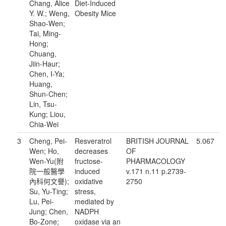
Chang, Alice
Diet-Induced
Y. W.; Weng,
Obesity Mice
Shao-Wen;
Tai, Ming-
Hong;
Chuang,
Jiin-Haur;
Chen, I-Ya;
Huang,
Shun-Chen;
Lin, Tsu-
Kung; Liou,
Chia-Wei
3
Cheng, Pei-
Resveratrol
BRITISH JOURNAL
5.067
Wen; Ho,
decreases
OF
Wen-Yu(附
fructose-
PHARMACOLOGY
院一般醫學
induced
v.171 n.11 p.2739-
內科何文譽);
oxidative
2750
Su, Yu-Ting;
stress,
Lu, Pei-
mediated by
Jung; Chen,
NADPH
Bo-Zone;
oxidase via an