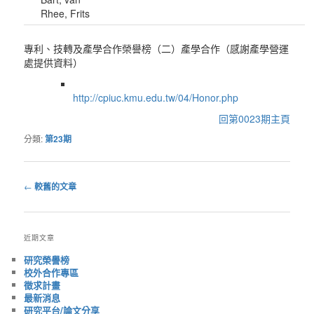
Rhee, Frits
專利、技轉及產學合作榮譽榜（二）產學合作（感謝產學營運
處提供資料）
http://cpiuc.kmu.edu.tw/04/Honor.php
回第0023期主頁
分類:
第23期
←
較舊的文章
文
章
導
近期文章
覽
研究榮譽榜
校外合作專區
徵求計畫
最新消息
研究平台/論文分享