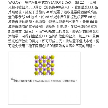
YAG:Ce） 螢光粉化學式為Y3Al5O12:Ce3+（圖二），此螢
光粉可被藍光LED激發（波長為460奈米）。受到藍光LED晶
片照射後，鈰原子基態的 4f 軌域電子吸收能量躍遷至較高能
量的激發態 5d 軌域，於 5d 軌域中產生熱振動緩解至 5d 軌
域最低振動能階，此過程中能量以熱能形式散失，最後 5d 軌
域最低能階的電子緩解回到基態 4f 軌域，並以光能的形式將
能量釋放（圖三）。而YAG所放出的黃光，經適當調控螢光粉
添加量，可得到由藍光LED晶片所放出的藍光，加上YAG黃色
螢光粉所放出的黃光，即可形成白光。此裝置不僅成本低，更
可避免使用三種不同顏色LED所面臨各自壽命不同的問題。