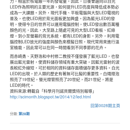
力，相當於核電廠一年的發電量，因此，日後會趨向以白光
LED作為照明的主要光源，如何提升LED亮度與降低成本勢必
成為一大課題。另外，現代手機、平板電腦與大型LED電視的
普及，也使LED用於背光面板更加興盛。因為藍光LED的發
明，使得今日的世界可以運用電腦控制，使LED發出數百萬種
顏色的光，因此，大至路上隨處可見的大型LED看板、紅綠
燈，到小至螢幕的背光系統，都有LED的身影。另外，利用電
腦控制LED放光的強度與顏色來模擬日照，現代常用來進行溫
室植栽，因此常可以在同一時間看到不同季節的花卉。
而赤崎勇、天野浩和中村修二教授不僅發展了藍光LED，也發
展出藍光雷射，使資料儲存領域有重大突破，因藍光雷射的波
長較紅外線短，可於相同的資料儲存面積儲存更多資料。白光
LED的出現，於人類的歷史有著無可比擬的重要性，白熾燈泡
照亮了19世紀，螢光燈管照亮了20世紀，而21世紀，將是
LED的時代。
資料來源:轉載自「科學月刊諾貝爾獎特別報導」
http://scimonth.blogspot.tw/2014/12/led.html
回第0028期主頁
分類:
第28期