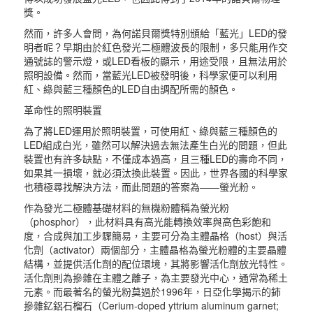
獎。
然而，許多人會問，為何諾貝爾獎特別頒給「藍光」LED的發
明者呢？早期由於紅色發光二極體波長的限制，多只能用作交
通號誌的警示燈，或LED看板的顯示，用途受限，且無法用於
照明設備。然而，當藍光LED被發明後，科學家便可以利用
紅、綠與藍三種顏色的LED自由調配所需的顏色。
革命性的照明裝置
為了將LED運用於照明裝置，可使用紅、綠與藍三種顏色的
LED組成白光，雖然可以解決過去無法產生白光的問題，但此
裝置也有許多缺點，不僅成本過高，且三種LED的壽命不同，
如果其一損壞，就必須汰換此裝置。因此，世界各國的科學家
也積極尋找解決方法，而此問題的答案為——螢光粉。
作為發光二極體基礎材料的無機粉體稱為螢光粉
（phosphor），此材料具有高光能轉換效率與高色彩飽和
度，合成與加工步驟簡易，主要可分為主體晶格（host）與活
化劑（activator）兩個部分，主體晶格為螢光粉體的主要晶體
結構，並提供活化劑的配位環境，其將影響活化劑放光特性。
活化劑則為摻雜在主體之離子，為主要發光中心，通常為稀土
元素。而最著名的螢光粉莫過於1996年，日亞化學揭示的鈰
摻雜釔鋁石榴石（Cerium-doped yttrium aluminum garnet;