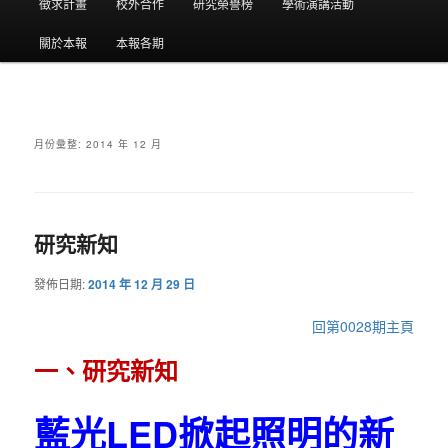
要
徵求計畫
校外合作
研究榮譽榜
學術演講活動
選
關於本報
本報各期
單
月份彙整:
2014 年 12 月
研究新知
發佈日期:
2014 年 12 月 29 日
回第0028期主頁
一、研究新知
藍光LED掀起照明的新