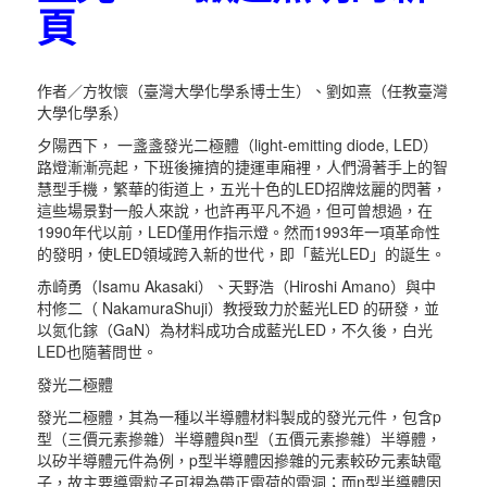
頁
作者／方牧懷（臺灣大學化學系博士生）、劉如熹（任教臺灣
大學化學系）
夕陽西下， 一盞盞發光二極體（light-emitting diode, LED）
路燈漸漸亮起，下班後擁擠的捷運車廂裡，人們滑著手上的智
慧型手機，繁華的街道上，五光十色的LED招牌炫麗的閃著，
這些場景對一般人來說，也許再平凡不過，但可曾想過，在
1990年代以前，LED僅用作指示燈。然而1993年一項革命性
的發明，使LED領域跨入新的世代，即「藍光LED」的誕生。
赤崎勇（Isamu Akasaki）、天野浩（Hiroshi Amano）與中
村修二（ NakamuraShuji）教授致力於藍光LED 的研發，並
以氮化鎵（GaN）為材料成功合成藍光LED，不久後，白光
LED也隨著問世。
發光二極體
發光二極體，其為一種以半導體材料製成的發光元件，包含p
型（三價元素摻雜）半導體與n型（五價元素摻雜）半導體，
以矽半導體元件為例，p型半導體因摻雜的元素較矽元素缺電
子，故主要導電粒子可視為帶正電荷的電洞；而n型半導體因