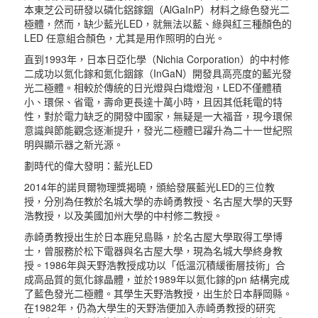
本東芝公司研發以磷化鋁鎵銦（AlGaInP）材料之綠色發光二
極體，然而，缺少藍光LED，就無法以藍、綠與紅三種顏色的
LED 任意組合顏色，尤其是用作照明的白光。
直到1993年，日本日亞化學（Nichia Corporation）的中村修
二成功以氮化鎵和氮化銦鎵（InGaN）開發具高亮度的藍光發
光二極體。相較於傳統的日光燈與白熾燈泡，LED不僅體積
小、環保、省電，壽命更長達十萬小時，且因其低耗電的特
性，對於電力缺乏的開發中國家，無疑是一大福音，現今環保
意識與節能觀念逐漸提升，發光二極體已躍升為二十一世紀照
明與顯示器之新光源。
劃時代的偉大發明：藍光LED
2014年的諾貝爾物理獎揭曉，頒給發展藍光LED的三位教
授，分別為任教於名城大學的赤崎勇教授、名古屋大學的天野
浩教授，以及美國加州大學的中村修二教授。
赤崎勇教授出生於日本鹿兒島縣，於名古屋大學取得工學博
士，曾服務於松下電器與名古屋大學，現為名城大學終身教
授。1986年與天野浩教授成功以「低溫沉積緩衝層技術」合
成高品質的氮化鎵晶體，並於1989年以氮化鎵的pn 結構完成
了藍色發光二極體。其學生天野浩教授，出生於日本靜岡縣。
在1982年，仍為大學生的天野浩便加入赤崎勇教授的研究