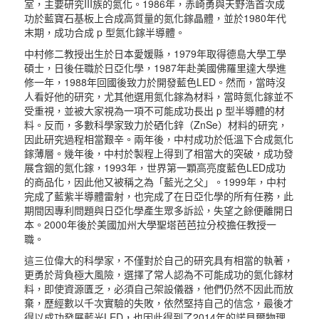
室，主要研究III族的氮化。1986年，赤崎勇與天野浩首次成
功於藍寶石基板上合成高質量的氮化鎵晶體，並於1980年代
末期，成功合成 p 型氮化鎵半導體。
中村修二教授出生於日本愛媛縣，1979年取得德島大學工學
碩士，日後任職於日亞化學，1987年赴美國佛羅里達大學進
修一年，1988年回國後致力於開發藍色LED。然而，當時沒
人看好他的研究，尤其他選用氮化鎵為材料，當時氮化鎵並不
受重視，並被大家視為一項不可能成功長出 p 型半導體的材
料。反而，多數科學家致力於硒化鋅（ZnSe）材料的研究，
因此研究過程相當艱辛。兩年後，中村成功於低溫下合成氮化
鎵薄層。幾年後，中村於製程上得到了相當大的突破，成功發
展含銦的氮化鎵，1993年，世界第一顆高亮度藍色LED成功
的商品化，因此他又被稱之為「藍光之父」。1999年，中村
完成了藍紫半導體雷射，也完成了在日亞化學的所有任務，此
期間因專利問題與日亞化學產生眾多訴訟，失望之餘便離開日
本。2000年後於美國加州大學聖塔芭芭拉分校擔任教授一
職。
這三位偉大的科學家，不僅對於自己的研究具有相當的執著，
更勇於背負極大風險，選擇了常人認為不可能成功的氮化鎵材
料，即使資源匱乏，必須自己架設儀器，他們仍然不因此而放
棄，歷經數以千次實驗的失敗，依然堅持自己的信念，最後才
得以成功發展藍光LED，也因此得到了2014年的諾貝爾物理