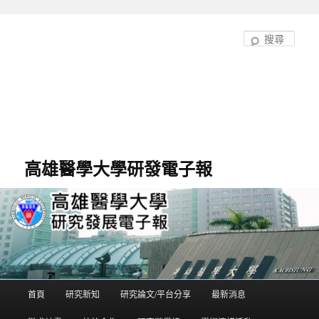
跳
跳
至
至
搜
主
輔
尋
要
助
內
內
容
容
高雄醫學大學研發電子報
首頁
研究新知
研究論文/平台分享
最新消息
主