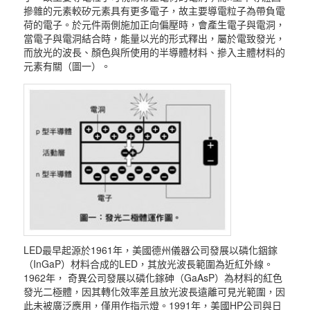
摻雜的元素較矽元素具有更多電子，故主要導電粒子為帶負電
荷的電子。於元件兩側施加正向偏壓時，會產生電子與電洞，
當電子與電洞結合時，能量以光的形式釋出，屬於電致發光，
而放光的波長、顏色與所使用的半導體材料、摻入主體材料的
元素有關（圖一）。
LED最早起源於1961年，美國德州儀器公司發展以磷化銦鎵
（InGaP）材料合成的LED，其放光波長範圍為近紅外線。
1962年， 奇異公司發展以磷化鎵砷（GaAsP）為材料的紅色
發光二極體，因其轉化效率差且放光波長遠離可見光範圍，因
此未被廣泛應用，僅用作指示燈。1991年，美國HP公司與日