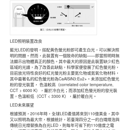
LED照明裝置改良
藍光LED的發明，搭配黃色螢光粉即可產生白光，可以解決照
明的問題。然而，此裝置有一個致命的缺點——即當照明時無
法顯示出物體真正的顏色。其中最大的原因是此裝置缺少紅色
區域的光譜，為了改善此缺點，科學家便發展了紅色螢光粉，
目前放光特性良好的紅光螢光粉主要氮化物或氮氧化物材料，
其中最著名的紅色螢光粉為CaAlSiN3:Eu2+。未添加紅色螢光
粉的發光裝置， 色溫較高（correlated color temperature,
CCT > 6000 K），屬於冷白光；而添加紅色螢光粉的發光裝
置，色溫較低（CCT < 3300 K），屬於暖白光。
LED未來展望
根據預測，2016年時，全球LED產值將來到110億美金，其中
又以照明為最大宗，根據統計，若臺灣四分之一的白熾燈泡與
傳統日光燈替換為白光LED，則每年可省下約110億度之電