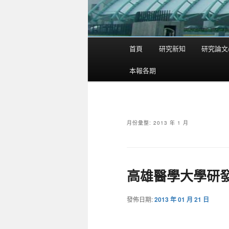
首頁
研究新知
研究論文
主
要
本報各期
選
單
月份彙整:
2013 年 1 月
高雄醫學大學研
發佈日期:
2013 年 01 月 21 日