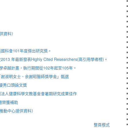
供資料）
國科會101年度傑出研究獎。
 年最新發表Highly Cited Researchers(高引用學者榜)。
學卓越計畫，執行期間從102年起至105年。
「謝淑明女士、余謝昭醫師獎學金」甄選
B優秀口頭論文獎
團法人健康科學文教基金會暑期研究成果佳作
題榮獲補助
推動中心提供資料）
整頁模式