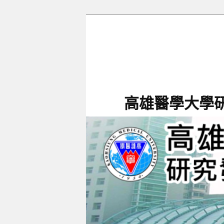
跳
跳
至
至
主
輔
要
助
內
內
容
容
高雄醫學大學