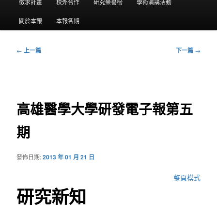
要
徵求計畫
校外合作
研究榮譽榜
學術演講活動
選
關於本報
本報各期
單
←
上一篇
下一篇
→
文
章
導
覽
高雄醫學大學研發電子報第五
期
發佈日期:
2013 年 01 月 21 日
整頁模式
研究新知