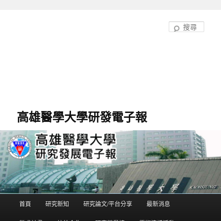
跳
至
搜
主
尋
要
內
容
高雄醫學大學研發電子報
首頁
研究新知
研究論文/平台分享
最新消息
主