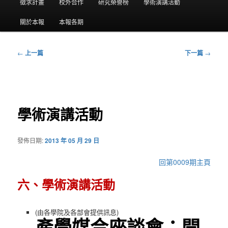
要
徵求計畫
校外合作
研究榮譽榜
學術演講活動
選
關於本報
本報各期
單
←
上一篇
下一篇
→
文
章
導
覽
學術演講活動
發佈日期:
2013 年 05 月 29 日
回第0009期主頁
六、學術演講活動
(由各學院及各部會提供訊息)
產學媒合座談會：開