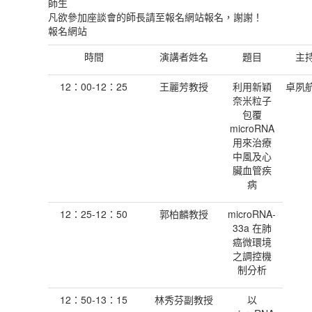
師生
凡欲參加座談會的師長請至報名網站報名，謝謝！
報名網站
時間
演講者姓名
題目
主
12：00-12：25
王麗芳教授
利用新穎
卓夙
奈米粒子
包覆
microRNA
用來治療
中風及心
臟血管疾
病
12：25-12：50
郭柏麟教授
microRNA-
33a 在肺
癌微環境
之調控機
制分析
12：50-13：15
林秀芬副教授
以