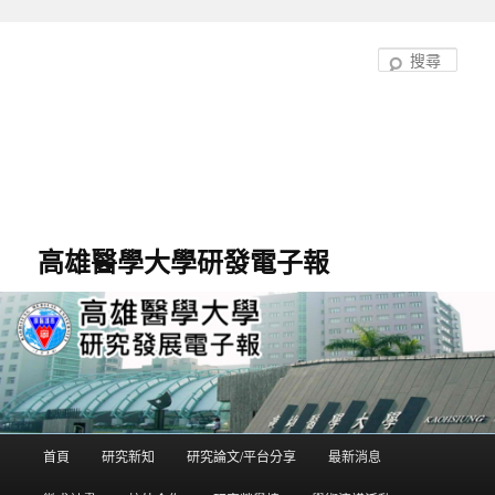
跳
至
搜
主
尋
要
內
容
高雄醫學大學研發電子報
首頁
研究新知
研究論文/平台分享
最新消息
主