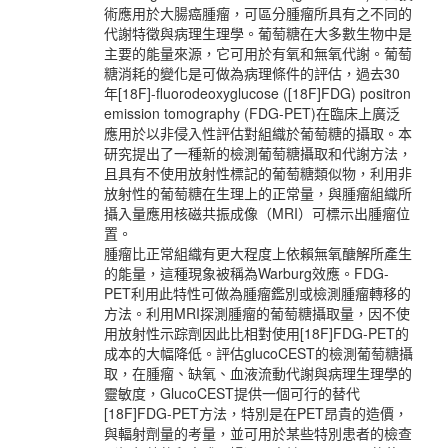
術應用於大腸癌腫瘤，可區分腫瘤所具有之不同的
代謝特徵與病理生理學。葡萄糖在大多數生物中是
主要的能量來源，它可用於有氧和無氧代謝。葡萄
糖消耗的變化是可做為病理條件的評估，過去30
年[18F]-fluorodeoxyglucose ([18F]FDG) positron
emission tomography (FDG-PET)在臨床上廣泛
應用於以非侵入性評估對組織於葡萄糖的攝取。本
研究提出了一種新的檢測葡萄糖攝取和代謝方法，
且具有不使用放射性標記的葡萄糖類似物，利用非
放射性的葡萄糖在生理上的正常量，與腫瘤組織所
攝入量應用核磁共振成像（MRI）可標示出腫瘤位
置。
腫瘤比正常組織有更大程度上依賴無氧醣解所產生
的能量，這種現象被稱為Warburg效應。FDG-
PET利用此特性可做為腫瘤鑑別或檢測腫瘤轉移的
方法。利用MRI探測腫瘤的葡萄糖攝取量，因不使
用放射性示踪劑因此比相對使用[18F]FDG-PET的
成本的大幅降低。評估glucoCEST的檢測葡萄糖攝
取，在腫瘤、缺氧、血液流動代謝與病理生理學的
靈敏度，GlucoCEST提供一個可行的替代
[18F]FDG-PET方法，特別是在PET昂貴的造價，
與輻射劑量的考量，並可用於某些特別患者的檢查