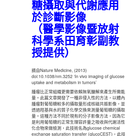
糖攝取與代謝應用
於診斷影像
（醫學影像暨放射
科學系田育彰副教
授提供）
摘自Nature Medicine, (2013)
doi:10.1038/nm.3252 ‘In vivo imaging of glucose
uptake and metabolism in tumors’
腫瘤比正常組織更需要依賴無氧醣解來產生所需能
量。此篇文章開發了一種非侵入性的方法，以體內
腫瘤對葡萄糖較多的攝取量形成核磁共振影像，並
透過羥基與水的質子化學交換來測量葡萄糖的攝取
量。這種方法不同於現有的分子影像方法，因為它
是利用葡萄糖的正常生理容許量之吸收與代謝活性
化合物來做檢測，此技術名為glucose chemical
exchange saturation transfer (glucoCEST)，此技