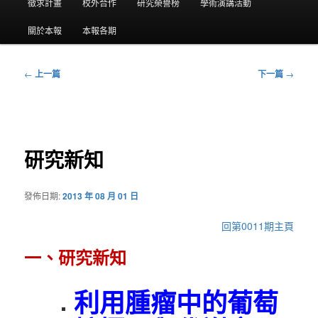
要
徵求計畫
校外合作
研究榮譽榜
學術演講活動
選
關於本報
本報各期
單
←
上一篇
下一篇
→
文
章
導
覽
研究新知
發佈日期:
2013 年 08 月 01 日
回第0011期主頁
一、研究新知
利用腫瘤中的葡萄