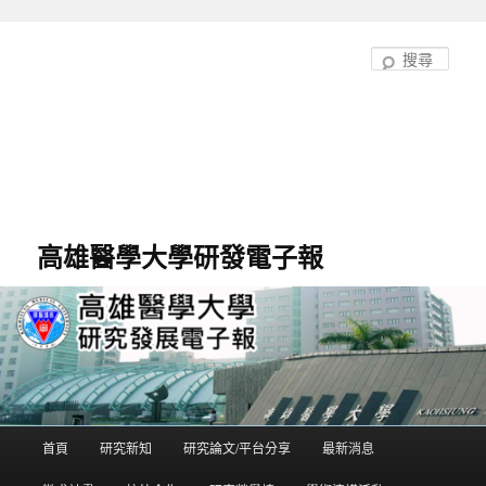
跳
至
搜
主
尋
要
內
容
高雄醫學大學研發電子報
首頁
研究新知
研究論文/平台分享
最新消息
主