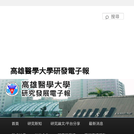
跳
至
搜
主
尋
要
內
容
高雄醫學大學研發電子報
首頁
研究新知
研究論文/平台分享
最新消息
主