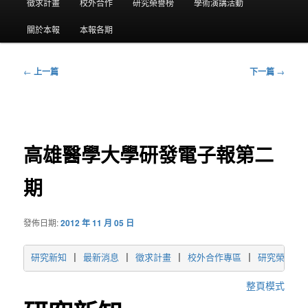
要
徵求計畫
校外合作
研究榮譽榜
學術演講活動
選
關於本報
本報各期
單
←
上一篇
下一篇
→
文
章
導
覽
高雄醫學大學研發電子報第二
期
發佈日期:
2012 年 11 月 05 日
研究新知
 | 
最新消息
 | 
徵求計畫
 | 
校外合作專區
 | 
研究榮譽榜
 
整頁模式