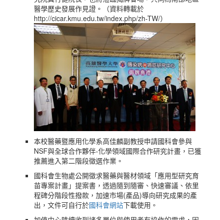
醫學歷史發展作見證。（資料轉載於
http://cicar.kmu.edu.tw/index.php/zh-TW/）
本校醫藥暨應用化學系高佳麟副教授申請國科會參與
NSF與全球合作夥伴-化學領域國際合作研究計畫，已獲
推薦進入第二階段徵選作業。
國科會生物處公開徵求醫藥與醫材領域「應用型研究育
苗專案計畫」提案書，透過隨到隨審、快速審議、依里
程碑分階段性撥款，加速市場(產品)導向研究成果的產
出，文件可自行於
國科會網站
下載使用。
加值中心陸續收到諸多單位與使用者有協作的需求，因