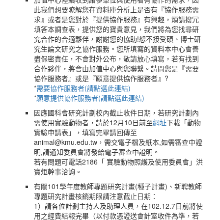
此我們想要瞭解您在資料庫分析上是否有『協作服務需
求』或者是您對於『提供協作服務』有興趣，煩請撥冗
填答本調查表，提供您的寶貴意見，我們將為您找尋研
究合作的合適夥伴，謝謝您的協助!恕不接受碩、博士研
究生論文研究之協作服務。您所填寫的資料本中心會善
盡保密責任，不會對外公布，敬請放心填寫，若有找到
合作夥伴，將會由加值中心與您聯繫。請問您是『需要
協作服務者』或是『願意提供協作服務者』?
*
需要協作服務者(請點選此連結)
*
願意提供協作服務者(請點選此連結)
因應國科會研究計劃校內截止收件日期，若研究計劃內
需使用實驗動物者，請於12月10日前至
網址
下載「動物
實驗申請表」，填寫完畢請回傳至
animal@kmu.edu.tw，需交電子檔及紙本,如需審查中證
明,請通知委員會將發給電子審查中證明。
若有問題可電話2186「 實驗動物照護及使用委員會」洪
寶炬幹事洽詢。
有關101學年度教師專題研究計畫(種子計畫)、新聘教師
專題研究計畫核銷期限請注意截止日期：
1）請各位計劃主持人及助理人員，在102.12.7日前將使
用之經費結報完畢（以付款憑證送會計室收件為準，若