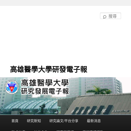
跳
至
搜
主
尋
要
內
容
高雄醫學大學研發電子報
首頁
研究新知
研究論文/平台分享
最新消息
主