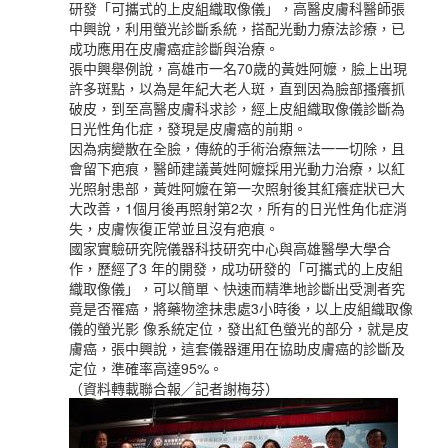
研發「可攜式的上皮組織取像儀」，高醫皮膚科醫師張
中興說，利用螢光診斷系統，搭配光動力療法診療，已
成功應用在皮膚癌症診斷與治療。
張中興舉例說，高雄市一名70歲的黃姓阿嬤，臉上出現
許多斑點，以為是年紀大老人斑，直到因為臉部搔癢抓
破皮，到至高醫皮膚科求診，經上皮組織取像儀診斷為
日光性角化症，發現是皮膚癌的前期。
因為病變散在全臉，傳統的手術治療無法一一切除，且
會留下疤痕，醫師建議黃姓阿嬤採用光動力治療，以紅
光照射患部，黃姓阿嬤在第一次照射後其紅癢症狀已大
大改善，1個月後再照射第2次，所有的日光性角化症消
失，皮膚恢復正常並且沒有疤痕。
國家實驗研究院儀器科技研究中心與高雄醫學大學合
作，歷經了3 年的開發，成功研發的「可攜式的上皮組
織取像儀」，可以簡單、快速而精準地診斷出受測者究
竟是否罹癌，將藥物塗抹患處3小時後，以上皮組織取像
儀的螢光影 像系統定位，發出紅色螢光的部分，就是皮
膚癌，張中興說，這套儀器運用在協助皮膚癌的診斷及
定位，準確率高達95%。
（資料轉載聯合報╱記者謝梅芬）