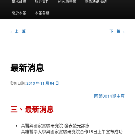
要
徵求計畫
校外合作
研究榮譽榜
學術演講活動
選
關於本報
本報各期
單
←
上一篇
下一篇
→
文
章
導
覽
最新消息
發佈日期:
2013 年 11 月 04 日
回第0014期主頁
三、最新消息
高醫與國家實驗研究院 發表螢光診療
高雄醫學大學與國家實驗研究院合作18日上午宣布成功