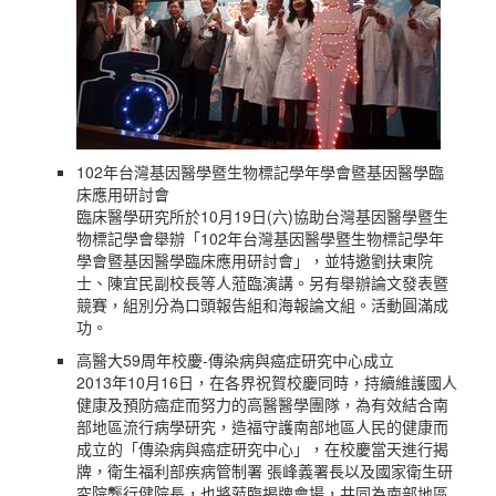
102年台灣基因醫學暨生物標記學年學會暨基因醫學臨
床應用研討會
臨床醫學研究所於10月19日(六)協助台灣基因醫學暨生
物標記學會舉辦「102年台灣基因醫學暨生物標記學年
學會暨基因醫學臨床應用研討會」，並特邀劉扶東院
士、陳宜民副校長等人蒞臨演講。另有舉辦論文發表暨
競賽，組別分為口頭報告組和海報論文組。活動圓滿成
功。
高醫大59周年校慶-傳染病與癌症研究中心成立
2013年10月16日，在各界祝賀校慶同時，持續維護國人
健康及預防癌症而努力的高醫醫學團隊，為有效結合南
部地區流行病學研究，造福守護南部地區人民的健康而
成立的「傳染病與癌症研究中心」，在校慶當天進行揭
牌，衛生福利部疾病管制署 張峰義署長以及國家衛生研
究院龔行健院長，也將蒞臨揭牌會場，共同為南部地區