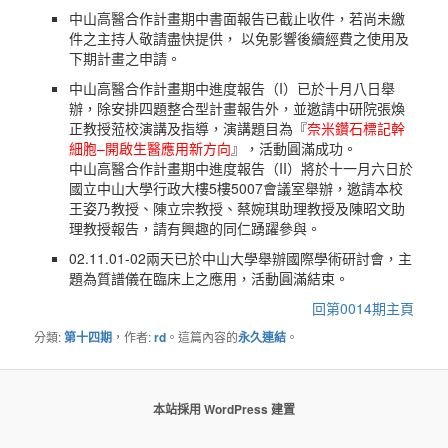
中山高醫合作計畫期中書面報告已截止收件，若尚未繳
件之主持人敬請盡快提供， 以免影響後續經費之使用及
下期計畫之申請。
中山高醫合作計畫期中進度報告（I）已於十月八日舉
辦，除安排四題整合型計畫報告外，並邀請中研院張煥
正教授蒞校演講及指導，演講題目為『
奈米鑽石標記幹
細胞–開啟生醫應用新方向
』，活動圓滿成功。
中山高醫合作計畫期中進度報告（II）將於十一月六日於
國立中山大學行政大樓5樓5007會議室舉辦，邀請本校
王姿乃教授、陳立宗教授、蔡婉琪助理教授及陳昭文助
理教授報告，請有興趣的同仁踴躍參與。
02.11.01-02兩天已於中山大學舉辦國際學術研討會，主
題為質譜儀在臨床上之應用，活動圓滿結束。
回第0014期主頁
分類:
第十四期
，作者:
rd
。這篇內容的
永久連結
。
本站採用 WordPress 建置