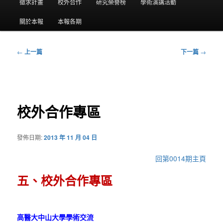
要
徵求計畫
校外合作
研究榮譽榜
學術演講活動
選
關於本報
本報各期
單
←
上一篇
下一篇
→
文
章
導
覽
校外合作專區
發佈日期:
2013 年 11 月 04 日
回第0014期主頁
五、校外合作專區
高醫大中山大學學術交流