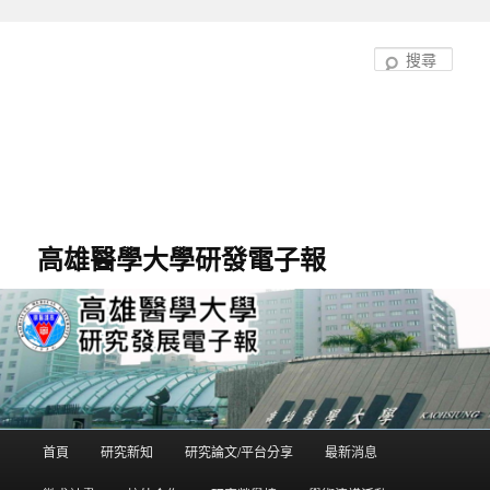
跳
至
搜
主
尋
要
內
容
高雄醫學大學研發電子報
首頁
研究新知
研究論文/平台分享
最新消息
主