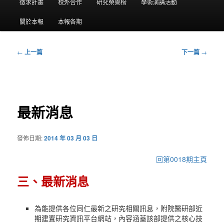
要
徵求計畫
校外合作
研究榮譽榜
學術演講活動
選
關於本報
本報各期
單
←
上一篇
下一篇
→
文
章
導
覽
最新消息
發佈日期:
2014 年 03 月 03 日
回第0018期主頁
三、最新消息
為能提供各位同仁最新之研究相關訊息，附院醫研部近
期建置研究資訊平台網站，內容涵蓋該部提供之核心技