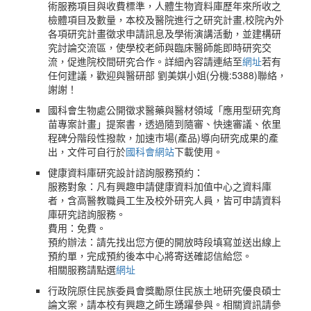
術服務項目與收費標準，人體生物資料庫歷年來所收之
檢體項目及數量，本校及醫院進行之研究計畫,校院內外
各項研究計畫徵求申請訊息及學術演講活動，並建構研
究討論交流區，使學校老師與臨床醫師能即時研究交
流，促進院校間研究合作。詳細內容請連結至
網址
若有
任何建議，歡迎與醫研部 劉美娸小姐(分機:5388)聯絡，
謝謝！
國科會生物處公開徵求醫藥與醫材領域「應用型研究育
苗專案計畫」提案書，透過隨到隨審、快速審議、依里
程碑分階段性撥款，加速市場(產品)導向研究成果的產
出，文件可自行於
國科會網站
下載使用。
健康資料庫研究設計諮詢服務預約：
服務對象：凡有興趣申請健康資料加值中心之資料庫
者，含高醫教職員工生及校外研究人員，皆可申請資料
庫研究諮詢服務。
費用：免費。
預約辦法：請先找出您方便的開放時段填寫並送出線上
預約單，完成預約後本中心將寄送確認信給您。
相關服務請點選
網址
行政院原住民族委員會獎勵原住民族土地研究優良碩士
論文案，請本校有興趣之師生踴躍參與。相關資訊請參