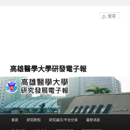
跳
至
搜
主
尋
要
內
容
高雄醫學大學研發電子報
首頁
研究新知
研究論文/平台分享
最新消息
主